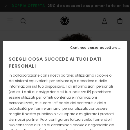
Salta
DOPPIA OFFERTA
25% de descuento suplementario en las Of
alle
informazioni
sul
prodotto
Continua senza accettare
SCEGLI COSA SUCCEDE AI TUOI DATI
PERSONALI
In collaborazione con i nostri partner, utilizziamo i cookie o
dei sistemi equivalenti per salvare e/o accedere a delle
informazioni sul tuo dispositivo. Tali informazioni personali
(ad es. i dati di navigazione e il tuo indirizzo IP) potrebbero
essere utilizzati per: offrirti contenuti e informazioni
personalizzati, misurare l’efficacia dei contenuti e della
pubblicità, per fornire annunci personalizzati, conoscere
meglio il nostro pubblico o sviluppare e migliorare i prodotti
dei nostri partner. Puoi configurare la tua scelta fornendo il
tuo consenso all’uso di determinati cookie o negandolo ad