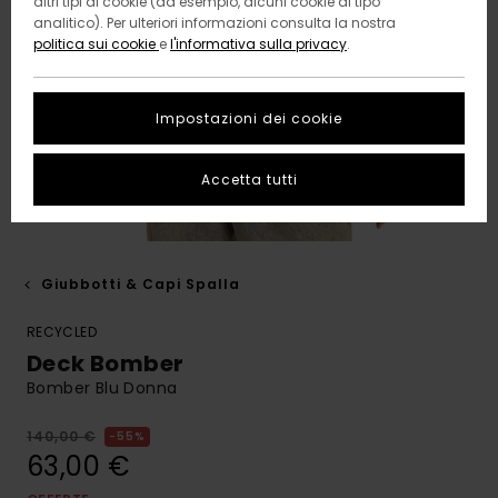
altri tipi di cookie (ad esempio, alcuni cookie di tipo
analitico). Per ulteriori informazioni consulta la nostra
politica sui cookie
e
l'informativa sulla privacy
.
Impostazioni dei cookie
Accetta tutti
Giubbotti & Capi Spalla
RECYCLED
Deck Bomber
Bomber Blu Donna
140,00 €
55%
63,00 €