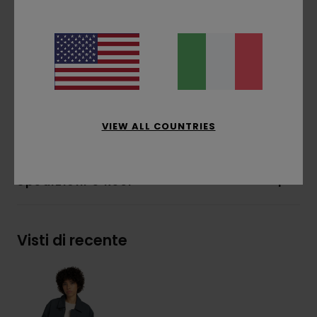
Collo da camicia
Patta antivento con bottone
Polsini a coste
Prese d'aria
E pinces
Composizione
[Tessuto principale] 100%
VIEW ALL COUNTRIES
poliestere riciclato
Spedizioni e Resi
Visti di recente