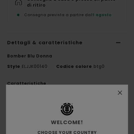
di ritiro
Consegna prevista a partire da
11 agosto
Dettagli & caratteristiche
Bomber Blu Donna
Style
ELJJK00140
Codice colore
btg0
Caratteristiche
Conscious by Nature:
poliestere riciclato
Tessuto:
poliestere riciclato [200 g/m2]
Vestibilità:
vestibilità rilassata
WELCOME!
Fodera:
Taffetà di poliestere
Imbottitura:
Imbottitura a pallone
CHOOSE YOUR COUNTRY