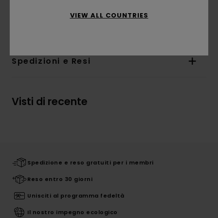
Composizione
[Tessuto principale] 55% cotone,
VIEW ALL COUNTRIES
25% cotone riciclato, 20% poliestere riciclato
Spedizioni e Resi
Visti di recente
Spedizione e reso gratuiti per i membri
Reso entro 30 giorni
Unisciti al programma fedeltà
Il nostro impegno ecologico