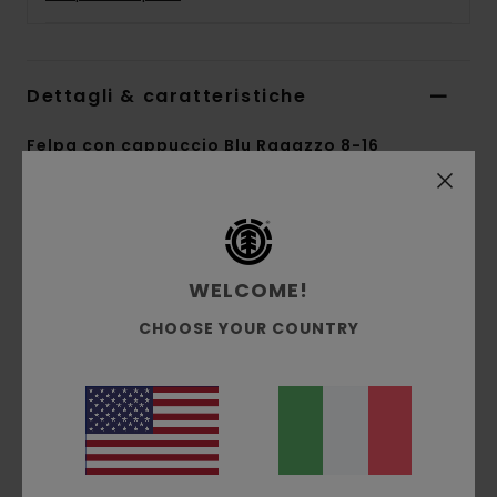
Dettagli & caratteristiche
Felpa con cappuccio Blu Ragazzo 8-16
Style
ELBFT00147
Codice colore
btg0
Caratteristiche
WELCOME!
Tessuto:
cotone/cotone riciclato/poliestere
CHOOSE YOUR COUNTRY
[280 g/m2]
Vestibilità relaxed
Tasca a toppa
Cappuccio
Ricamo logo sul petto
Etichetta tessuta laterale