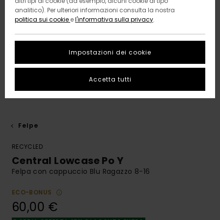
altri tipi di cookie (ad esempio, alcuni cookie di tipo
analitico). Per ulteriori informazioni consulta la nostra
politica sui cookie
e
l'informativa sulla privacy
.
Impostazioni dei cookie
Accetta tutti
Felpe
RECYCLED
Central Lowcase Po Y
Felpa con cappuccio Blu Ragazzo 8-16
ECO-BONUS
60,00 €