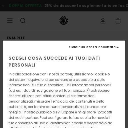
Salta
DOPPIA OFFERTA
25% de descuento suplementario en las Ofe
alle
informazioni
sul
prodotto
ESAURITE
Continua senza accettare
SCEGLI COSA SUCCEDE AI TUOI DATI
PERSONALI
In collaborazione con i nostri partner, utilizziamo i cookie o
dei sistemi equivalenti per salvare e/o accedere a delle
informazioni sul tuo dispositivo. Tali informazioni personali
(ad es. i dati di navigazione e il tuo indirizzo IP) potrebbero
essere utilizzati per: offrirti contenuti e informazioni
personalizzati, misurare l’efficacia dei contenuti e della
pubblicità, per fornire annunci personalizzati, conoscere
meglio il nostro pubblico o sviluppare e migliorare i prodotti
dei nostri partner. Puoi configurare la tua scelta fornendo il
tuo consenso all’uso di determinati cookie o negandolo ad