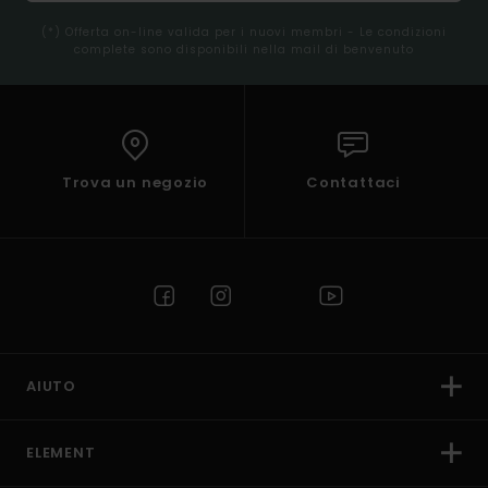
(*) Offerta on-line valida per i nuovi membri - Le condizioni
complete sono disponibili nella mail di benvenuto
Trova un negozio
Contattaci
AIUTO
ELEMENT