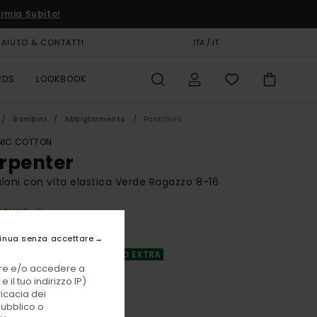
rmia Subito!
AIUTO & CONTATTI
CARTA REGALO
ITA / IT
NEGOZI
RDS
LOOKBOOK
Bambini
Abbigliamento
Pantaloni
IC COTTON
rpenter
loni con vita elastica Verde Ragazzo 8-16
BONUS
00 €
inua senza accettare
A OFFERTA 25% DI SCONTO EXTRA
vare e/o accedere a
 il tuo indirizzo IP)
Khaki
i
ficacia dei
pubblico o