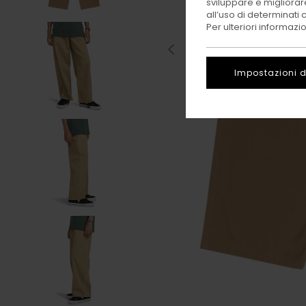
sviluppare e migliorare
all’uso di determinati 
Per ulteriori informazi
Impostazioni d