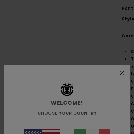
Pant
Styl
Cara
C
T
ric
L
V
P
V
WELCOME!
C
C
CHOOSE YOUR COUNTRY
O
M