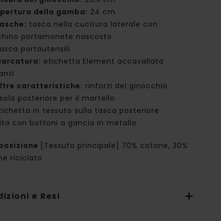
pertura della gamba:
24 cm
asche:
tasca nella cucitura laterale con
chino portamonete nascosto
asca portautensili
arcatura:
etichetta Element accavallata
anti
ltre caratteristiche:
rinforzi del ginocchio
sola posteriore per il martello
tichetta in tessuto sulla tasca posteriore
ita con bottoni a gancio in metallo
posizione
[Tessuto principale] 70% cotone, 30%
e riciclato
izioni e Resi