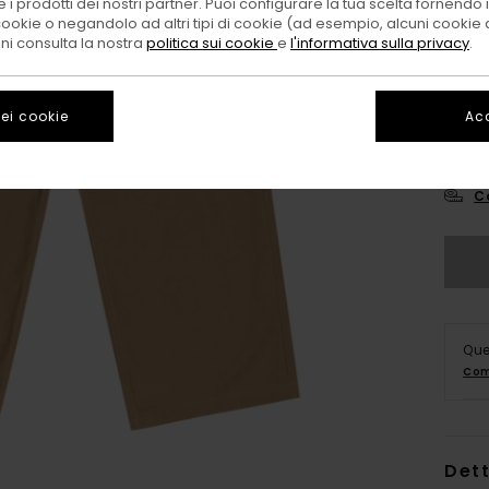
 i prodotti dei nostri partner. Puoi configurare la tua scelta fornendo
cookie o negandolo ad altri tipi di cookie (ad esempio, alcuni cookie di
oni consulta la nostra
politica sui cookie
e
l'informativa sulla privacy
.
ei cookie
Acc
XS/
C
Que
Com
Dett