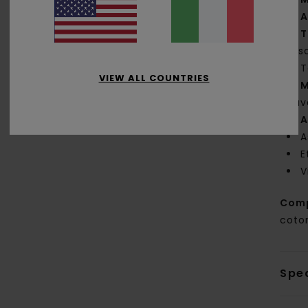
A
T
tas
T
VIEW ALL COUNTRIES
M
dav
A
A
E
V
Com
coton
Sped