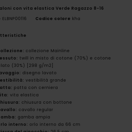
aloni con vita elastica Verde Ragazzo 8-16
e
ELBNP00116
Codice colore
kha
tteristiche
ollezione:
collezione Mainline
essuto:
twill in misto di cotone (70%) e cotone
iclato (30%) [298 g/m2]
avaggio:
disegno lavato
estibilità:
vestibilità grande
atta:
patta con cerniera
ita:
vita elastica
hiusura:
chiusura con bottone
avallo:
cavallo regular
Gamba:
gamba ampia
rlo interno:
orlo interno da 66 cm
isura del ginocchio:
26,5 cm