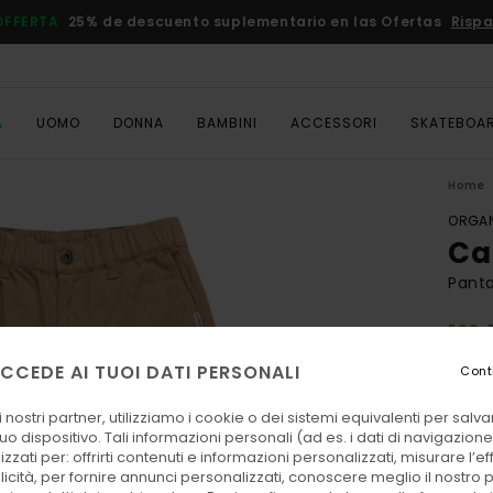
OFFERTA
25% de descuento suplementario en las Ofertas
Rispa
A
UOMO
DONNA
BAMBINI
ACCESSORI
SKATEBOA
Home
ORGAN
Ca
Panta
ECO-
70,
CCEDE AI TUOI DATI PERSONALI
Cont
DOPPI
 nostri partner, utilizziamo i cookie o dei sistemi equivalenti per sal
uo dispositivo. Tali informazioni personali (ad es. i dati di navigazione e
Color
zzati per: offrirti contenuti e informazioni personalizzati, misurare l’ef
licità, per fornire annunci personalizzati, conoscere meglio il nostro 