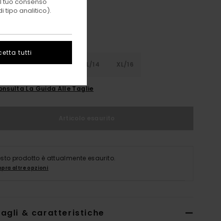
 il tuo consenso
 tipo analitico).
etta tutti
8
S/10
M/12
L/14
XL/16
onsulta La Guida Alle Taglie
Articolo esaurito
sto prodotto è attualmente esaurito.
pra altre opzioni
agli & caratteristiche