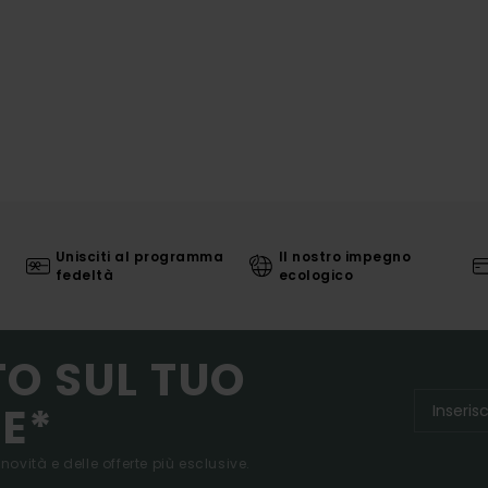
Unisciti al programma
Il nostro impegno
fedeltà
ecologico
TO SUL TUO
E*
 novità e delle offerte più esclusive.