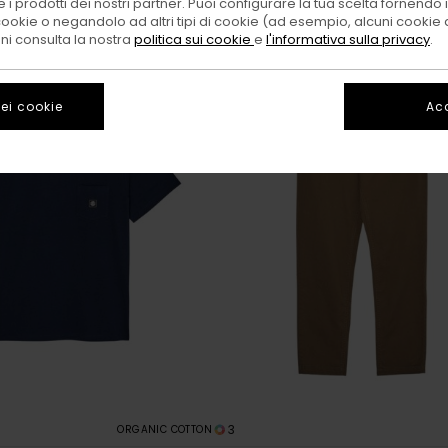
 i prodotti dei nostri partner. Puoi configurare la tua scelta fornendo
cookie o negandolo ad altri tipi di cookie (ad esempio, alcuni cookie di
oni consulta la nostra
politica sui cookie
e
l'informativa sulla privacy
.
ei cookie
Acc
3
ORGANIC COTTON