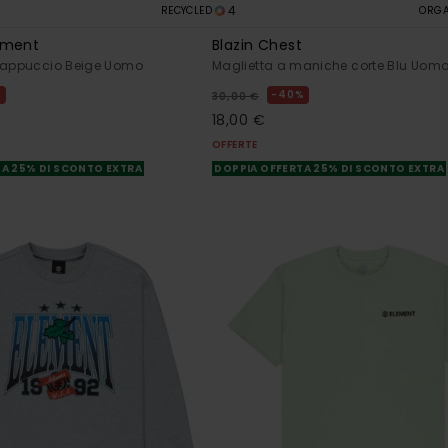
4
RECYCLED
ORGA
gment
Blazin Chest
 cappuccio Beige Uomo
Maglietta a maniche corte Blu Uom
%
40%
30,00 €
18,00 €
OFFERTE
A 25% DI SCONTO EXTRA
DOPPIA OFFERTA 25% DI SCONTO EXTRA