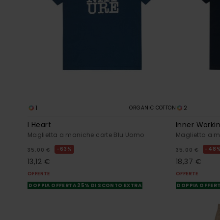
1
2
ORGANIC COTTON
I Heart
Inner Worki
Maglietta a maniche corte Blu Uomo
Maglietta a 
63%
48
35,00 €
35,00 €
13,12 €
18,37 €
OFFERTE
OFFERTE
DOPPIA OFFERTA 25% DI SCONTO EXTRA
DOPPIA OFFERT