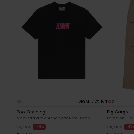
2
2
ORGANIC COTTON
Pool Draining
Big Cargo
Maglietta a maniche corte Nero Uomo
Pantaloni Ca
48%
40
35,00 €
110,00 €