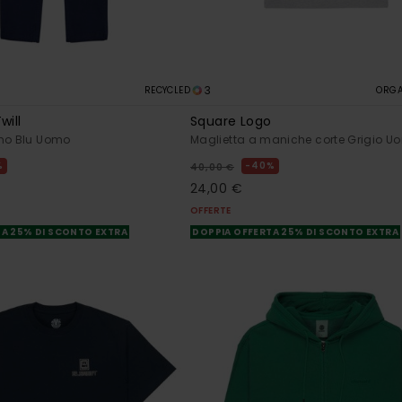
3
RECYCLED
ORGA
will
Square Logo
ino Blu Uomo
Maglietta a maniche corte Grigio U
%
40%
40,00 €
24,00 €
OFFERTE
A 25% DI SCONTO EXTRA
DOPPIA OFFERTA 25% DI SCONTO EXTRA