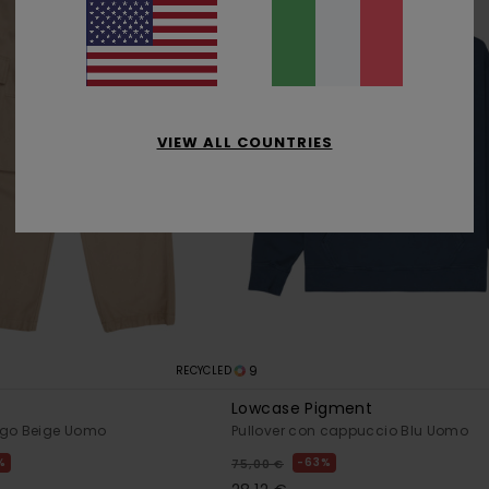
VIEW ALL COUNTRIES
9
RECYCLED
Lowcase Pigment
rgo Beige Uomo
Pullover con cappuccio Blu Uomo
%
63%
75,00 €