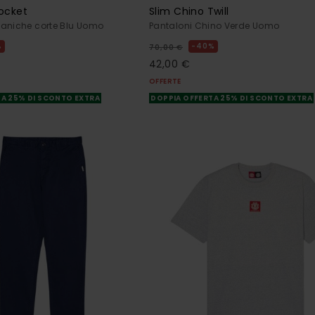
Pocket
Slim Chino Twill
maniche corte Blu Uomo
Pantaloni Chino Verde Uomo
%
40%
70,00 €
42,00 €
OFFERTE
A 25% DI SCONTO EXTRA
DOPPIA OFFERTA 25% DI SCONTO EXTRA