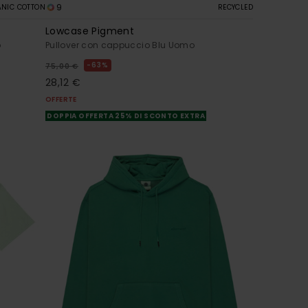
9
NIC COTTON
RECYCLED
Lowcase Pigment
o
Pullover con cappuccio Blu Uomo
63%
75,00 €
28,12 €
OFFERTE
DOPPIA OFFERTA 25% DI SCONTO EXTRA