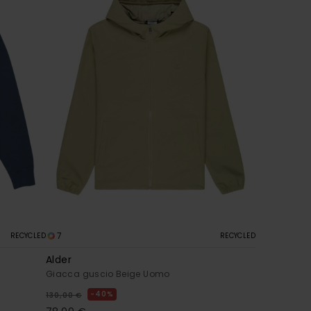
7
RECYCLED
RECYCLED
Alder
Giacca guscio Beige Uomo
40%
130,00 €