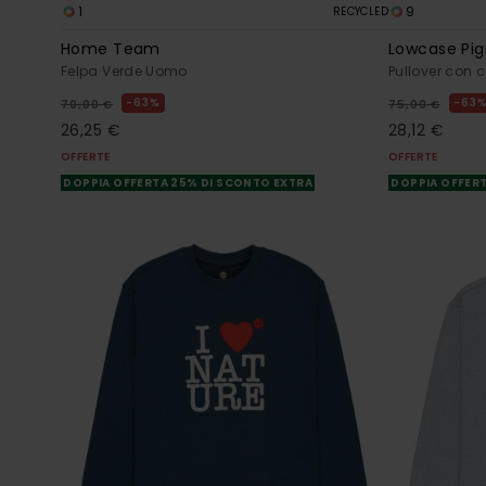
1
9
RECYCLED
Home Team
Lowcase Pi
Felpa Verde Uomo
Pullover con
63%
63
70,00 €
75,00 €
26,25 €
28,12 €
OFFERTE
OFFERTE
DOPPIA OFFERTA 25% DI SCONTO EXTRA
DOPPIA OFFERT