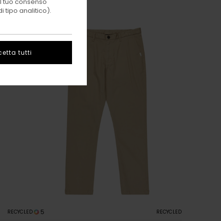
 il tuo consenso
 tipo analitico).
etta tutti
5
RECYCLED
RECYCLED