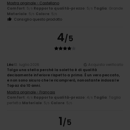
Mostra originale - Castellano
Comfort
: 5
Rapporto qualità-prezzo
: 5
Taglia
: Grande
/5
/5
Materiale
: 5
Colore
: 5
/5
/5
Consiglio questo prodotto
4
/5
Léo
10. luglio 2026
Acquisto verificato
Tolgo una stella perché la soletta è di qualità
decisamente inferiore rispetto a prima. È un vero peccato,
e non sono sicuro che le ricomprerò, nonostante indossi le
Topaz da 10 anni.
Mostra originale - Français
Comfort
: 4
Rapporto qualità-prezzo
: 4
Taglia
: Taglia
/5
/5
perfetta
Materiale
: 5
Colore
: 5
/5
/5
1
/5