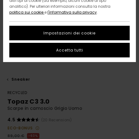
altri tipi di cookie (ad esempio, alcuni cookie di tipo
analitico). Per ulteriori informazioni consulta la nostra
politica sui cookie
e
l'informativa sulla privacy
.
Impostazioni dei cookie
Accetta tutti
Sneaker
RECYCLED
Topaz C3 3.0
Scarpe in camoscio Grigio Uomo
4.5
(20 Recensioni)
ECO-BONUS
89,00 €
63%