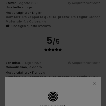
Steven
1. agosto 2026
Acquisto verificato
Una bella scarpa
Mostra originale - English
Comfort
: 4
Rapporto qualità-prezzo
: 4
Taglia
: Grande
/5
/5
Materiale
: 4
Colore
: 4
/5
/5
Consiglio questo prodotto
5
/5
Sandrine
30. luglio 2026
Acquisto verificato
Comodissimo, lo adoro!
Mostra originale - Français
Comfort
: 5
Rapporto qualità-prezzo
: 5
Taglia
: Taglia
/5
/5
perfetta
Materiale
: 5
Colore
: 5
/5
/5
Consiglio questo prodotto
5
/5