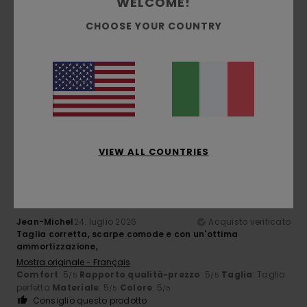
WELCOME!
CHOOSE YOUR COUNTRY
Anne
29. luglio 2026
Acquisto verificato
Buon prezzo
Mostra originale - Deutsch
Comfort
: 5
Rapporto qualità-prezzo
: 5
Taglia
: Grande
/5
/5
Materiale
: 5
Colore
: 5
/5
/5
Consiglio questo prodotto
5
VIEW ALL COUNTRIES
/5
Jean-Michel
24. luglio 2026
Acquisto verificato
Taglia corretta, scarpe comode e con un'ottima
ammortizzazione,
Mostra originale - Français
Comfort
: 5
Rapporto qualità-prezzo
: 5
Taglia
: Taglia
/5
/5
perfetta
Materiale
: 5
Colore
: 5
/5
/5
Consiglio questo prodotto