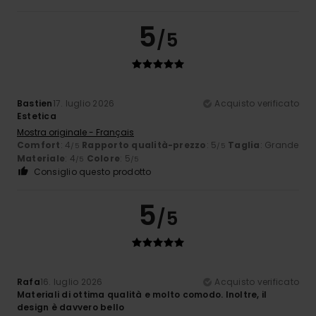
5
/5
Bastien
17. luglio 2026
Acquisto verificato
Estetica
Mostra originale - Français
Comfort
: 4
Rapporto qualità-prezzo
: 5
Taglia
: Grande
/5
/5
Materiale
: 4
Colore
: 5
/5
/5
Consiglio questo prodotto
5
/5
Rafa
16. luglio 2026
Acquisto verificato
Materiali di ottima qualità e molto comodo. Inoltre, il
design è davvero bello