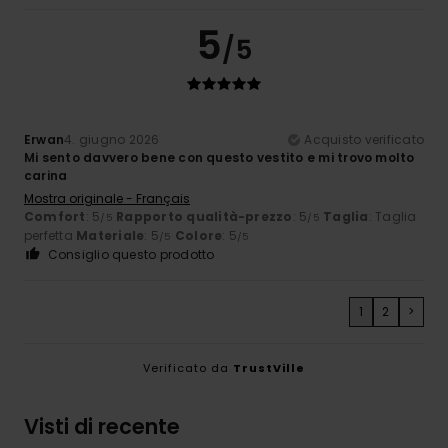
5
/5
Erwan
4. giugno 2026
Acquisto verificato
Mi sento davvero bene con questo vestito e mi trovo molto
carina
Mostra originale - Français
Comfort
: 5
Rapporto qualità-prezzo
: 5
Taglia
: Taglia
/5
/5
perfetta
Materiale
: 5
Colore
: 5
/5
/5
Consiglio questo prodotto
1
2
>
Verificato da
TrustVille
Visti di recente