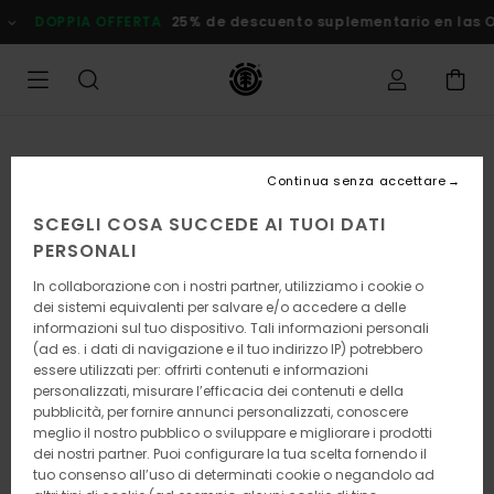
Salta
PPIA OFFERTA
25% de descuento suplementario en las Ofertas
alle
informazioni
sul
prodotto
Continua senza accettare
SCEGLI COSA SUCCEDE AI TUOI DATI
PERSONALI
In collaborazione con i nostri partner, utilizziamo i cookie o
dei sistemi equivalenti per salvare e/o accedere a delle
informazioni sul tuo dispositivo. Tali informazioni personali
(ad es. i dati di navigazione e il tuo indirizzo IP) potrebbero
essere utilizzati per: offrirti contenuti e informazioni
personalizzati, misurare l’efficacia dei contenuti e della
pubblicità, per fornire annunci personalizzati, conoscere
meglio il nostro pubblico o sviluppare e migliorare i prodotti
dei nostri partner. Puoi configurare la tua scelta fornendo il
tuo consenso all’uso di determinati cookie o negandolo ad