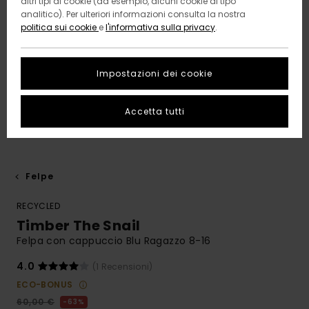
altri tipi di cookie (ad esempio, alcuni cookie di tipo
analitico). Per ulteriori informazioni consulta la nostra
politica sui cookie
e
l'informativa sulla privacy
.
Impostazioni dei cookie
Accetta tutti
Felpe
RECYCLED
Timber The Snail
Felpa con cappuccio Blu Ragazzo 8-16
4.0
(1 Recensioni)
ECO-BONUS
60,00 €
63%