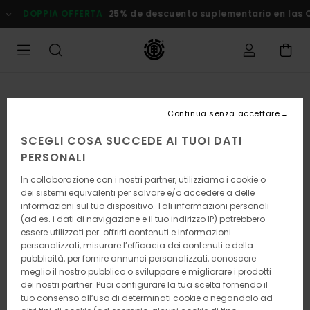
Salta
DOPPIA OFFERTA
25% de descuento suplementario en las Ofe
alle
informazioni
sul
prodotto
Continua senza accettare
SCEGLI COSA SUCCEDE AI TUOI DATI
PERSONALI
In collaborazione con i nostri partner, utilizziamo i cookie o
dei sistemi equivalenti per salvare e/o accedere a delle
informazioni sul tuo dispositivo. Tali informazioni personali
(ad es. i dati di navigazione e il tuo indirizzo IP) potrebbero
essere utilizzati per: offrirti contenuti e informazioni
personalizzati, misurare l’efficacia dei contenuti e della
pubblicità, per fornire annunci personalizzati, conoscere
meglio il nostro pubblico o sviluppare e migliorare i prodotti
dei nostri partner. Puoi configurare la tua scelta fornendo il
tuo consenso all’uso di determinati cookie o negandolo ad