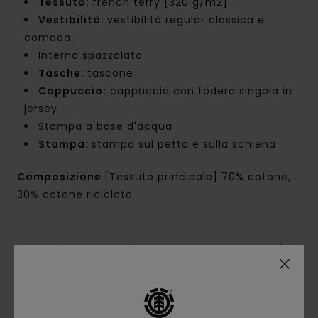
Tessuto:
french terry [320 g/m2]
Vestibilità:
vestibilità regular classica e
comoda
Interno spazzolato
Tasche:
tascone
Cappuccio:
cappuccio con fodera singola in
jersey
Stampa a base d'acqua
Stampa:
stampa sul petto e sulla schiena
Composizione
[Tessuto principale] 70% cotone,
30% cotone riciclato
Spedizioni e Resi
Recensioni dei clienti