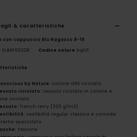
agli & caratteristiche
a con cappuccio Blu Ragazzo 8-16
e
ELBSF00228
Codice colore
bqh0
tteristiche
onscious by Nature:
cotone GRS riciclato
essuto riciclato:
tessuto riciclato in cotone e
one riciclato
essuto:
french terry [320 g/m2]
estibilità:
vestibilità regular classica e comoda
nterno spazzolato
asche:
tascone