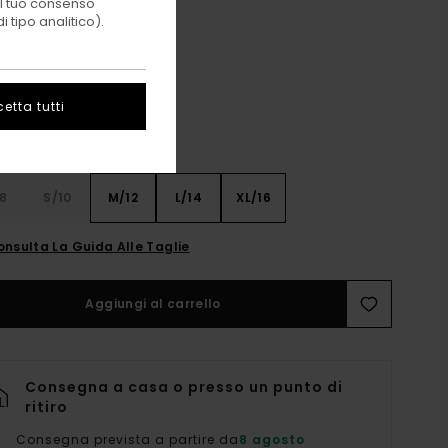
 il tuo consenso
 tipo analitico).
Mallard Blue
i
etta tutti
8
S/10
M/12
L/14
XL/16
onsulta La Guida Alle Taglie
Aggiungi al carrello
Consegna a casa o presso un punto di
ritiro
Consegna prevista a partire da
8 agosto