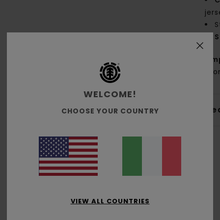
C
jer
S
S
Com
coton
WELCOME!
Sped
CHOOSE YOUR COUNTRY
Punteggio medio
VIEW ALL COUNTRIES
4.0