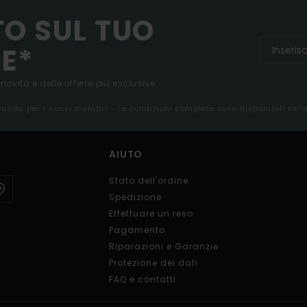
TO SUL TUO
E*
 novità e delle offerte più esclusive.
 valida per i nuovi membri - Le condizioni complete sono disponibili nel
AIUTO
Stato dell'ordine
Spedizione
Effettuare un reso
Pagamento
Riparazioni e Garanzie
Protezione dei dati
FAQ e contatti