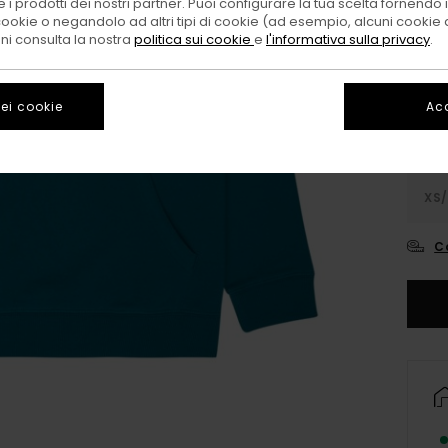
 i prodotti dei nostri partner. Puoi configurare la tua scelta fornendo
cookie o negandolo ad altri tipi di cookie (ad esempio, alcuni cookie di
Color
oni consulta la nostra
politica sui cookie
e
l'informativa sulla privacy
.
ei cookie
Acc
XS/
C