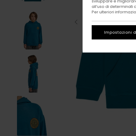
sviluppare e migliorare
all’uso di determinati 
Per ulteriori informazi
Impostazioni d