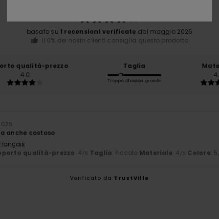
/5
basato su
1 recensioni verificate
dal maggio 2026
Il 0% dei nostri clienti consiglia questo prodotto
orto qualità-prezzo
Taglia
Mate
4.0
4
Troppo piccolo
Troppo grande
2026
ma anche costoso
 Français
porto qualità-prezzo
: 4
Taglia
: Piccolo
Materiale
: 4
Colore
: 5
/5
/5
Verificato da
TrustVille