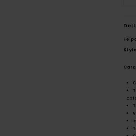
Dett
Felp
Styl
Cara
C
T
cot
T
V
I
T