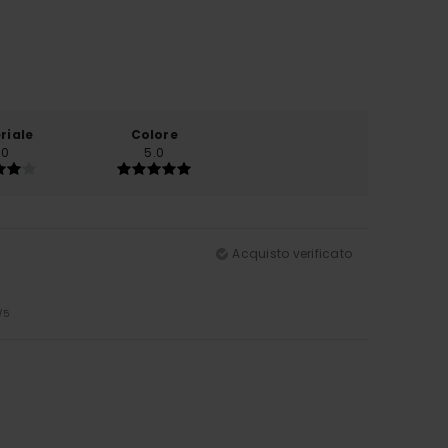
riale
Colore
.0
5.0
Acquisto verificato
/5