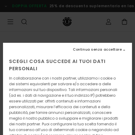
Salta
DOPPIA OFFERTA
25% de descuento suplementario en las Ofe
alle
informazioni
sul
prodotto
Continua senza accettare
SCEGLI COSA SUCCEDE AI TUOI DATI
PERSONALI
In collaborazione con i nostri partner, utilizziamo i cookie o
dei sistemi equivalenti per salvare e/o accedere a delle
informazioni sul tuo dispositivo. Tali informazioni personali
(ad es. i dati di navigazione e il tuo indirizzo IP) potrebbero
essere utilizzati per: offrirti contenuti e informazioni
personalizzati, misurare l’efficacia dei contenuti e della
pubblicità, per fornire annunci personalizzati, conoscere
meglio il nostro pubblico o sviluppare e migliorare i prodotti
dei nostri partner. Puoi configurare la tua scelta fornendo il
tuo consenso all’uso di determinati cookie o negandolo ad