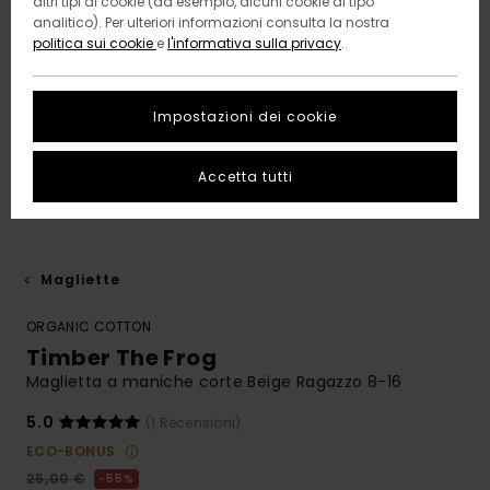
altri tipi di cookie (ad esempio, alcuni cookie di tipo
analitico). Per ulteriori informazioni consulta la nostra
politica sui cookie
e
l'informativa sulla privacy
.
Impostazioni dei cookie
Accetta tutti
Magliette
ORGANIC COTTON
Timber The Frog
Maglietta a maniche corte Beige Ragazzo 8-16
5.0
(1 Recensioni)
ECO-BONUS
25,00 €
55%