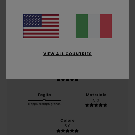
5.0
/5
basato su
1 recensioni verificate
dal luglio 2026
Il 100% dei nostri clienti consiglia questo prodotto
Comfort
5.0
VIEW ALL COUNTRIES
Rapporto qualità-prezzo
5.0
Taglia
Materiale
5.0
Troppo piccolo
Troppo grande
Colore
5.0