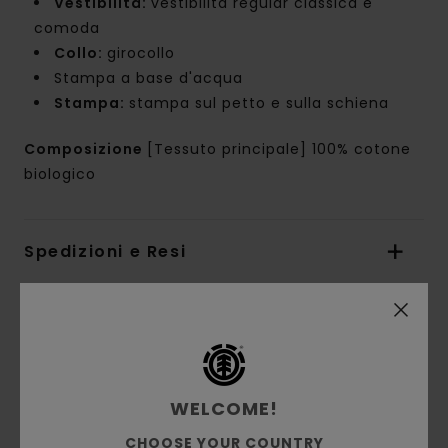
Vestibilità:
vestibilità regular classica e
comoda
Collo:
girocollo
Stampa a base d'acqua
Stampa:
stampa sul petto e sulla schiena
Composizione
[Tessuto principale] 100% cotone
biologico
Spedizioni e Resi
Recensioni dei clienti
Punteggio medio
WELCOME!
CHOOSE YOUR COUNTRY