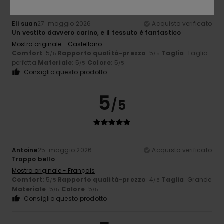
Eli suan
27. maggio 2026
Acquisto verificato
Un vestito davvero carino, e il tessuto è fantastico
Mostra originale - Castellano
Comfort
: 5
Rapporto qualità-prezzo
: 5
Taglia
: Taglia
/5
/5
perfetta
Materiale
: 5
Colore
: 5
/5
/5
Consiglio questo prodotto
5
/5
Antoine
25. maggio 2026
Acquisto verificato
Troppo bello
Mostra originale - Français
Comfort
: 5
Rapporto qualità-prezzo
: 4
Taglia
: Grande
/5
/5
Materiale
: 5
Colore
: 5
/5
/5
Consiglio questo prodotto