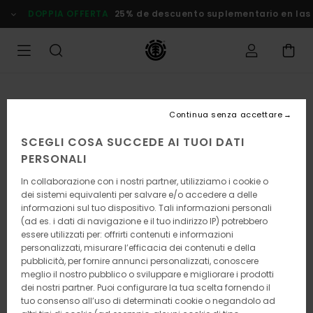
Salta
DOPPIA OFFERTA
25% de descuento suplementario en las
alle
informazioni
sul
prodotto
Continua senza accettare
SCEGLI COSA SUCCEDE AI TUOI DATI
PERSONALI
In collaborazione con i nostri partner, utilizziamo i cookie o
dei sistemi equivalenti per salvare e/o accedere a delle
informazioni sul tuo dispositivo. Tali informazioni personali
(ad es. i dati di navigazione e il tuo indirizzo IP) potrebbero
essere utilizzati per: offrirti contenuti e informazioni
personalizzati, misurare l’efficacia dei contenuti e della
pubblicità, per fornire annunci personalizzati, conoscere
meglio il nostro pubblico o sviluppare e migliorare i prodotti
dei nostri partner. Puoi configurare la tua scelta fornendo il
tuo consenso all’uso di determinati cookie o negandolo ad