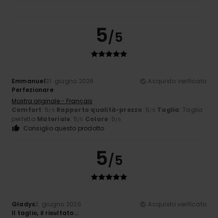
5
/5
Emmanuel
21. giugno 2026
Acquisto verificato
Perfezionare
Mostra originale - Français
Comfort
: 5
Rapporto qualità-prezzo
: 5
Taglia
: Taglia
/5
/5
perfetta
Materiale
: 5
Colore
: 5
/5
/5
Consiglio questo prodotto
5
/5
Gladys
2. giugno 2026
Acquisto verificato
Il taglio, il risultato...