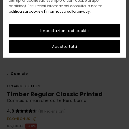
altri tipi di cookie (ad esempio, alcuni cookie di tipo
analitico). Per ulteriori informazioni consulta la nostra
politica sui cookie
e
l'informativa sulla privacy
.
Impostazioni dei cookie
Accetta tutti
Camicie
ORGANIC COTTON
Timber Regular Classic Printed
Camicia a maniche corte Nero Uomo
4.8
(19 Recensioni)
ECO-BONUS
65,00 €
48%