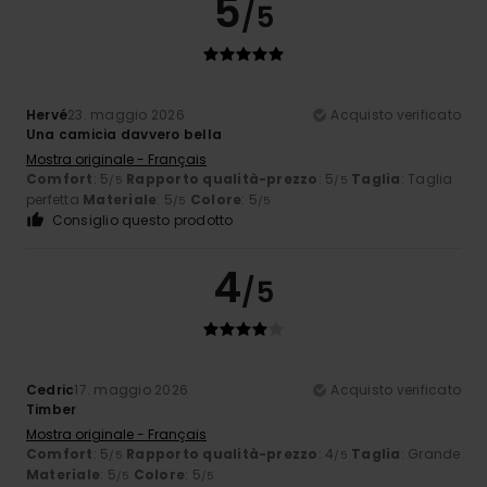
5
/5
Hervé
23. maggio 2026
Acquisto verificato
Una camicia davvero bella
Mostra originale - Français
Comfort
: 5
Rapporto qualità-prezzo
: 5
Taglia
: Taglia
/5
/5
perfetta
Materiale
: 5
Colore
: 5
/5
/5
Consiglio questo prodotto
4
/5
Cedric
17. maggio 2026
Acquisto verificato
Timber
Mostra originale - Français
Comfort
: 5
Rapporto qualità-prezzo
: 4
Taglia
: Grande
/5
/5
Materiale
: 5
Colore
: 5
/5
/5