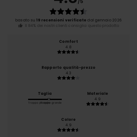
/5
basato su
19 recensioni verificate
dal gennaio 2026
Il 84% dei nostri clienti consiglia questo prodotto
Comfort
4.8
Rapporto qualità-prezzo
4.3
Taglia
Materiale
4.9
Troppo piccolo
Troppo grande
Colore
4.9