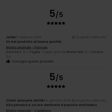
5
/5
Julien
11. febbraio 2026
Acquisto verificato
Un bel prodotto di buona qualità
Mostra originale - Français
Comfort
: 5
Taglia
: Troppo grande
Materiale
: 5
Colore
:
/5
/5
5
/5
Consiglio questo prodotto
5
/5
Client anonyme vérifié
24. gennaio 2026
Acquisto verificato
Alla persona a cui era destinato è piaciuto moltissimo.
Mostra originale - Castellano