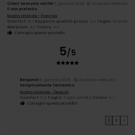
Client anonyme vérifié
21. gennaio 2026
Acquisto verificato
Il mio preferito
Mostra originale - Français
Comfort
: 4
Rapporto qualità-prezzo
: 3
Taglia
: Grande
/5
/5
Materiale
: 4
Colore
: 4
/5
/5
Consiglio questo prodotto
5
/5
Benjamin
19. gennaio 2026
Acquisto verificato
Semplicemente fantastico
Mostra originale - Deutsch
Comfort
: 5
Taglia
: Taglia perfetta
Colore
: 5
/5
/5
Consiglio questo prodotto
1
2
>