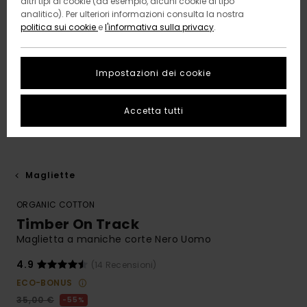
altri tipi di cookie (ad esempio, alcuni cookie di tipo
analitico). Per ulteriori informazioni consulta la nostra
politica sui cookie
e
l'informativa sulla privacy
.
Impostazioni dei cookie
Accetta tutti
Magliette
ORGANIC COTTON
Timber On Track
Maglietta a maniche corte Nero Uomo
4.9
(14 Recensioni)
ECO-BONUS
35,00 €
55%