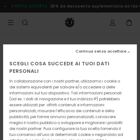
Salta
DOPPIA OFFERTA
25% de descuento suplementario en las
alle
informazioni
sul
prodotto
Continua senza accettare
SCEGLI COSA SUCCEDE AI TUOI DATI
PERSONALI
In collaborazione con i nostri partner, utilizziamo i cookie o
dei sistemi equivalenti per salvare e/o accedere a delle
informazioni sul tuo dispositivo. Tali informazioni personali
(ad es. i dati di navigazione e il tuo indirizzo IP) potrebbero
essere utilizzati per: offrirti contenuti e informazioni
personalizzati, misurare l’efficacia dei contenuti e della
pubblicità, per fornire annunci personalizzati, conoscere
meglio il nostro pubblico o sviluppare e migliorare i prodotti
dei nostri partner. Puoi configurare la tua scelta fornendo il
tuo consenso all’uso di determinati cookie o negandolo ad