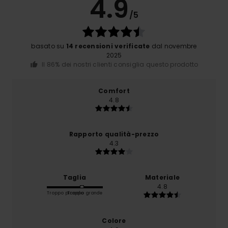
4.9
/5
basato su
14 recensioni verificate
dal novembre
2025
Il 86% dei nostri clienti consiglia questo prodotto
Comfort
4.8
Rapporto qualità-prezzo
4.3
Taglia
Materiale
4.8
Troppo piccolo
Troppo grande
Colore