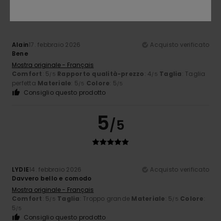
/5
Alain
17. febbraio 2026
Acquisto verificato
Bene
Mostra originale - Français
Comfort
: 5
Rapporto qualità-prezzo
: 4
Taglia
: Taglia
/5
/5
perfetta
Materiale
: 5
Colore
: 5
/5
/5
Consiglio questo prodotto
5
/5
LYDIE
14. febbraio 2026
Acquisto verificato
Davvero bello e comodo
Mostra originale - Français
Comfort
: 5
Taglia
: Troppo grande
Materiale
: 5
Colore
:
/5
/5
5
/5
Consiglio questo prodotto