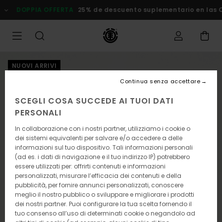
Salta
DOPPIA OFFERTA
25% de descuento suplementario en las Ofe
alle
informazioni
sul
prodotto
NUOVI ARRIVI
Continua senza accettare
SCEGLI COSA SUCCEDE AI TUOI DATI
PERSONALI
In collaborazione con i nostri partner, utilizziamo i cookie o
dei sistemi equivalenti per salvare e/o accedere a delle
informazioni sul tuo dispositivo. Tali informazioni personali
(ad es. i dati di navigazione e il tuo indirizzo IP) potrebbero
essere utilizzati per: offrirti contenuti e informazioni
personalizzati, misurare l’efficacia dei contenuti e della
pubblicità, per fornire annunci personalizzati, conoscere
meglio il nostro pubblico o sviluppare e migliorare i prodotti
dei nostri partner. Puoi configurare la tua scelta fornendo il
tuo consenso all’uso di determinati cookie o negandolo ad