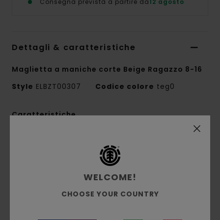
Consegna prevista a partire da
12 agosto
Dettagli & caratteristiche
Maglietta a maniche corte Beige Ragazzo 8-16
Style
ELBZT00307
Codice colore
teg0
Caratteristiche
Tessuto:
jersey singolo 100% cotone biologico
[180 g/m2]
Vestibilità:
vestibilità Regular
WELCOME!
Girocollo
Stampa all'acqua
CHOOSE YOUR COUNTRY
Stampato sul davanti e sul retro
Etichetta a bandierina con logo sulla cucitura