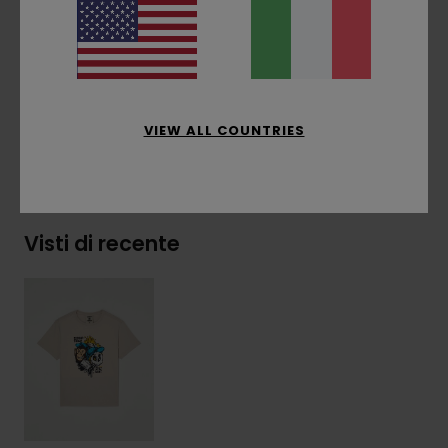
laterale
Composizione
[Tessuto principale] 100% cotone
biologico
VIEW ALL COUNTRIES
Spedizioni e Resi
Visti di recente