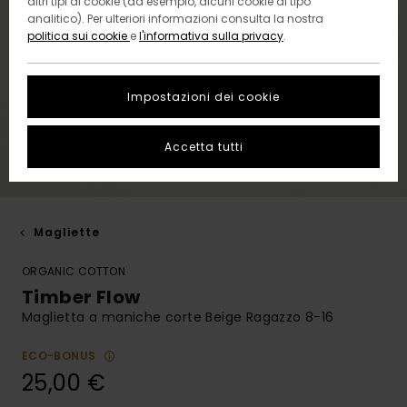
altri tipi di cookie (ad esempio, alcuni cookie di tipo
analitico). Per ulteriori informazioni consulta la nostra
politica sui cookie
e
l'informativa sulla privacy
.
Impostazioni dei cookie
Accetta tutti
Magliette
ORGANIC COTTON
Timber Flow
Maglietta a maniche corte Beige Ragazzo 8-16
ECO-BONUS
25,00 €