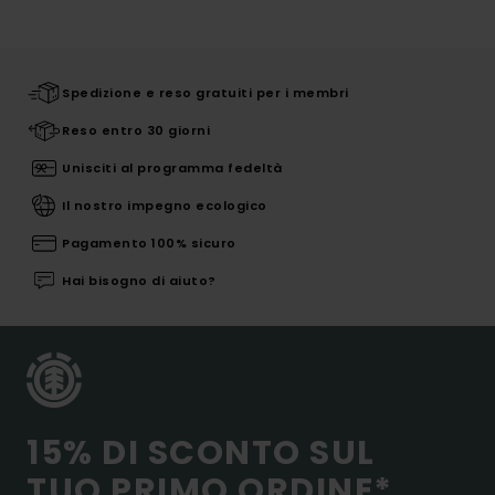
Spedizione e reso gratuiti per i membri
Reso entro 30 giorni
Unisciti al programma fedeltà
Il nostro impegno ecologico
Pagamento 100% sicuro
Hai bisogno di aiuto?
15% DI SCONTO SUL
TUO PRIMO ORDINE*