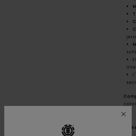
M
T
C
C
jer
M
sch
E
int
L
sec
Com
coton
Sped