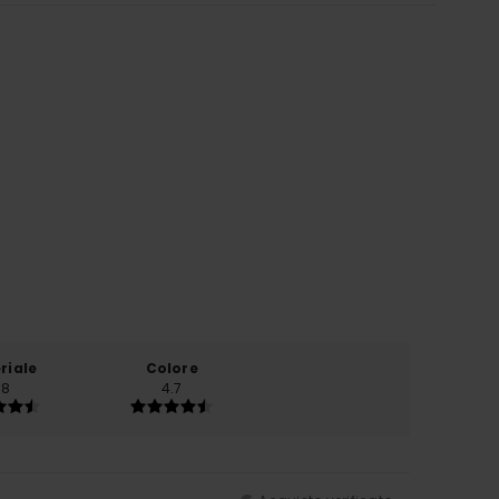
riale
Colore
.8
4.7