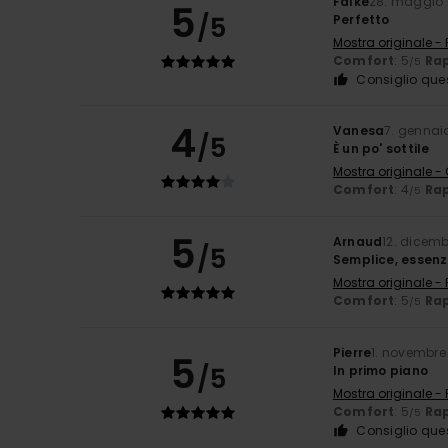
Falke
28. maggio
5
/5
Perfetto
Mostra originale -
Comfort
: 5
Rap
/5
Consiglio que
4
Vanesa
7. gennai
/5
È un po' sottile
Mostra originale -
Comfort
: 4
Rap
/5
5
Arnaud
12. dicem
/5
Semplice, essenz
Mostra originale -
Comfort
: 5
Rap
/5
Pierre
1. novembre
5
/5
In primo piano
Mostra originale -
Comfort
: 5
Rap
/5
Consiglio que