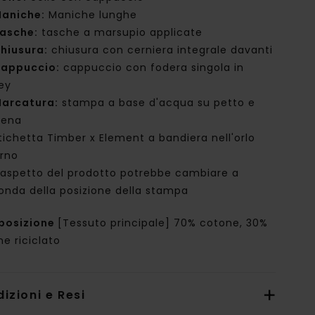
aniche:
Maniche lunghe
asche:
tasche a marsupio applicate
hiusura:
chiusura con cerniera integrale davanti
appuccio:
cappuccio con fodera singola in
sey
arcatura:
stampa a base d'acqua su petto e
iena
tichetta Timber x Element a bandiera nell'orlo
erno
'aspetto del prodotto potrebbe cambiare a
onda della posizione della stampa
posizione
[Tessuto principale] 70% cotone, 30%
e riciclato
izioni e Resi