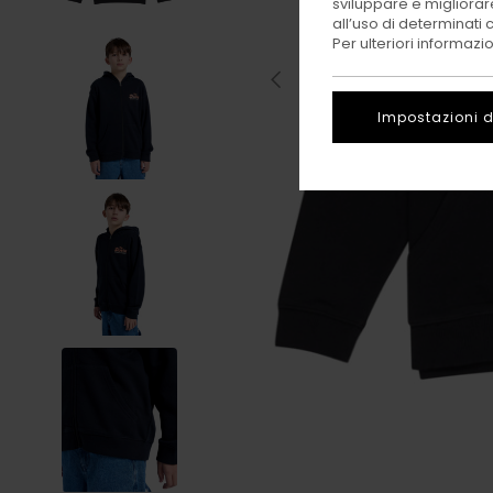
sviluppare e migliorare
all’uso di determinati 
Per ulteriori informazi
Impostazioni d