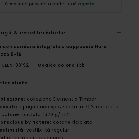
Consegna prevista a partire da
8 agosto
agli & caratteristiche
a con cerniera integrale e cappuccio Nero
zzo 8-16
e
ELBSF00192
Codice colore
fbk
tteristiche
ollezione:
collezione Element x Timber
essuto:
spugna non spazzolata in 70% cotone e
 cotone riciclato [320 g/m2]
onscious by Nature:
cotone riciclato
estibilità:
vestibilità regular
ollo:
collo con cappuccio