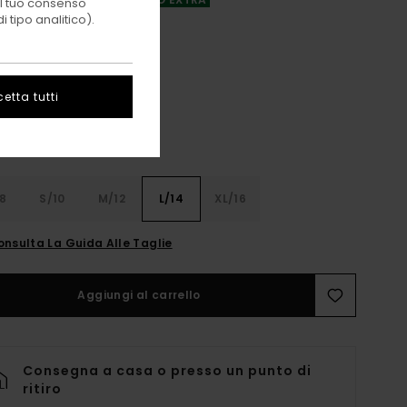
 il tuo consenso
 tipo analitico).
Flint Black
i
etta tutti
8
S/10
M/12
L/14
XL/16
onsulta La Guida Alle Taglie
Aggiungi al carrello
Consegna a casa o presso un punto di
ritiro