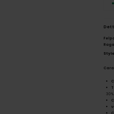
Dett
Felp
Raga
Styl
Cara
C
T
30%
C
v
C