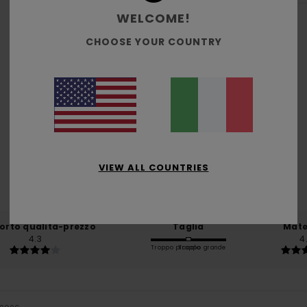
WELCOME!
CHOOSE YOUR COUNTRY
Punteggio medio
4.8
/5
VIEW ALL COUNTRIES
basato su
4 recensioni verificate
dal novembre 2025
Il 50% dei nostri clienti consiglia questo prodotto
orto qualità-prezzo
Taglia
Mate
4.3
4
Troppo piccolo
Troppo grande