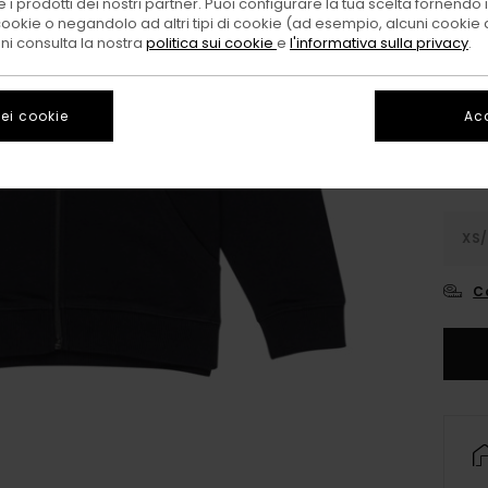
 i prodotti dei nostri partner. Puoi configurare la tua scelta fornendo
cookie o negandolo ad altri tipi di cookie (ad esempio, alcuni cookie di
oni consulta la nostra
politica sui cookie
e
l'informativa sulla privacy
.
Color
ei cookie
Acc
XS/
C