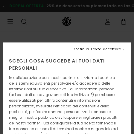
Salta
DOPPIA OFFERTA
25% de descuento suplementario en las Ofer
alle
informazioni
sul
prodotto
Continua senza accettare
SCEGLI COSA SUCCEDE AI TUOI DATI
PERSONALI
In collaborazione con i nostri partner, utilizziamo i cookie o
dei sistemi equivalenti per salvare e/o accedere a delle
informazioni sul tuo dispositivo. Tali informazioni personali
(ad es. i dati di navigazione e il tuo indirizzo IP) potrebbero
essere utilizzati per: offrirti contenuti e informazioni
personalizzati, misurare l’efficacia dei contenuti e della
pubblicità, per fornire annunci personalizzati, conoscere
meglio il nostro pubblico o sviluppare e migliorare i prodotti
dei nostri partner. Puoi configurare la tua scelta fornendo il
tuo consenso all’uso di determinati cookie o negandolo ad