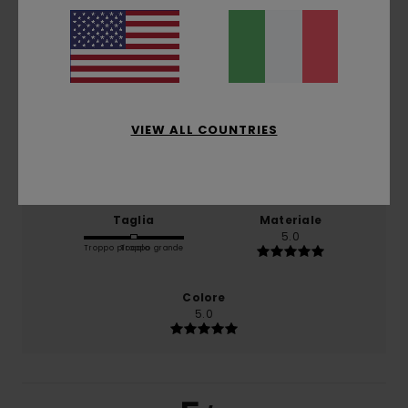
basato su
1 recensioni verificate
dal luglio 2026
Il 100% dei nostri clienti consiglia questo prodotto
Comfort
5.0
VIEW ALL COUNTRIES
Rapporto qualità-prezzo
5.0
Taglia
Materiale
5.0
Troppo piccolo
Troppo grande
Colore
5.0