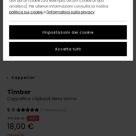
altri tipi di cookie (ad esempio, alcuni cookie di tipo
analitico). Per ulteriori informazioni consulta la nostra
politica sui cookie
e
l'informativa sulla privacy
.
Impostazioni dei cookie
Accetta tutti
Cappellini
Timber
Cappellino clipback Nero Uomo
5.0
(1 Recensioni)
40,00 €
55%
18,00 €
OFFERTE