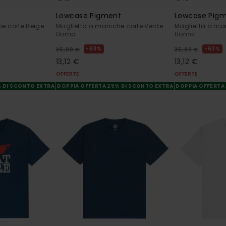
t
Lowcase Pigment
Lowcase Pig
e corte Beige
Maglietta a maniche corte Verde
Maglietta a ma
Uomo
Uomo
63%
63%
35,00 €
35,00 €
13,12 €
13,12 €
OFFERTE
OFFERTE
% DI SCONTO EXTRA
DOPPIA OFFERTA 25% DI SCONTO EXTRA
DOPPIA OFFERTA