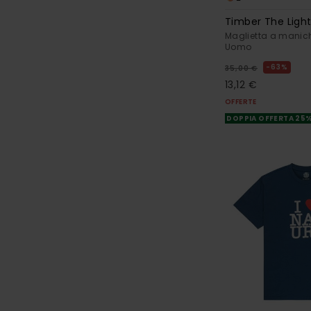
Timber The Ligh
Maglietta a manich
Uomo
63%
35,00 €
13,12 €
OFFERTE
DOPPIA OFFERTA 25