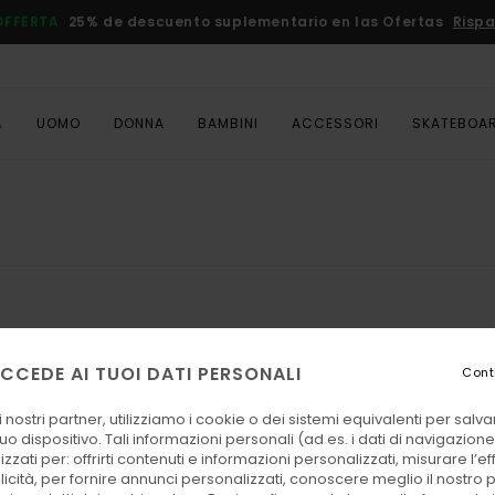
OFFERTA
25% de descuento suplementario en las Ofertas
Rispa
A
UOMO
DONNA
BAMBINI
ACCESSORI
SKATEBOA
CCEDE AI TUOI DATI PERSONALI
Cont
 nostri partner, utilizziamo i cookie o dei sistemi equivalenti per sal
uo dispositivo. Tali informazioni personali (ad es. i dati di navigazione e
zzati per: offrirti contenuti e informazioni personalizzati, misurare l’ef
licità, per fornire annunci personalizzati, conoscere meglio il nostro 