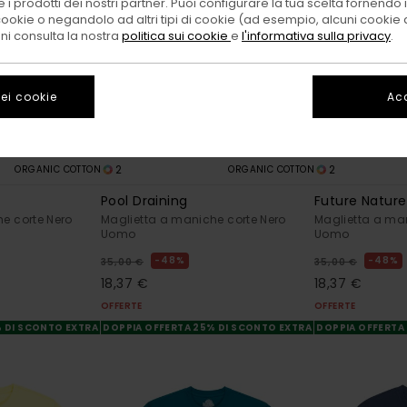
 i prodotti dei nostri partner. Puoi configurare la tua scelta fornendo
cookie o negandolo ad altri tipi di cookie (ad esempio, alcuni cookie di
oni consulta la nostra
politica sui cookie
e
l'informativa sulla privacy
.
ei cookie
Acc
2
2
ORGANIC COTTON
ORGANIC COTTON
Pool Draining
Future Nature
e corte Nero
Maglietta a maniche corte Nero
Maglietta a ma
Uomo
Uomo
48%
48%
35,00 €
35,00 €
18,37 €
18,37 €
OFFERTE
OFFERTE
% DI SCONTO EXTRA
DOPPIA OFFERTA 25% DI SCONTO EXTRA
DOPPIA OFFERTA