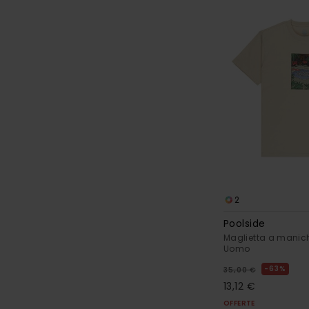
2
Poolside
Maglietta a manich
Uomo
63%
35,00 €
13,12 €
OFFERTE