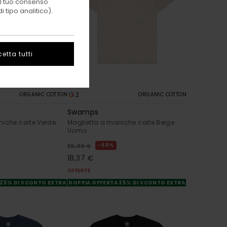
 il tuo consenso
 tipo analitico).
etta tutti
2
ORGANIC COTTON
ORGANIC COTTON
Swamps
niche corte Verde
Maglietta a maniche corte Beige
Uomo
48%
35,00 €
18,37 €
OFFERTE
 25% DI SCONTO EXTRA
DOPPIA OFFERTA 25% DI SCONTO EXTRA