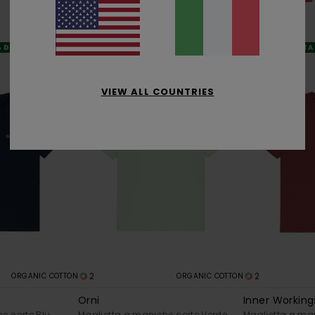
15,00 €
21,00 €
OFFERTE
OFFERTE
% DI SCONTO EXTRA
DOPPIA OFFERTA 25% DI SCONTO EXTRA
DOPPIA OFFERTA
VIEW ALL COUNTRIES
2
2
ORGANIC COTTON
ORGANIC COTTON
Orni
Inner Working
e corte Blu
Maglietta a maniche corte Verde
Maglietta a man