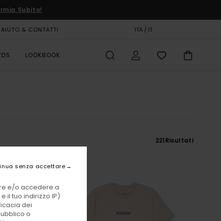
rmia Subito!
AIUTO & CONTATTI
CARTA REGALO
ITA / IT
NEGOZI
RDS
LOOKBOOK
221
Risultati
inua senza accettare
vare e/o accedere a
 il tuo indirizzo IP)
ficacia dei
pubblico o