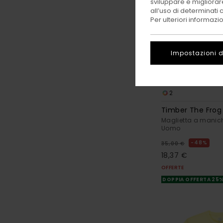
sviluppare e migliorare
all’uso di determinati 
Per ulteriori informazi
Impostazioni d
2
Timber The Frog
Maglietta a manich
Uomo
48%
35,00 €
18,37 €
OFFERTE
DOPPIA OFFERTA 25