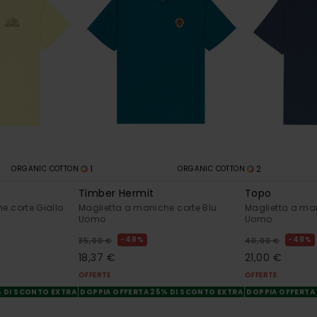
1
2
ORGANIC COTTON
ORGANIC COTTON
Timber Hermit
Topo
e corte Giallo
Maglietta a maniche corte Blu
Maglietta a man
Uomo
Uomo
48%
48%
35,00 €
40,00 €
18,37 €
21,00 €
OFFERTE
OFFERTE
% DI SCONTO EXTRA
DOPPIA OFFERTA 25% DI SCONTO EXTRA
DOPPIA OFFERTA