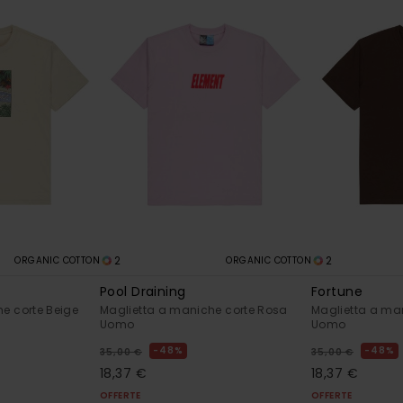
2
2
ORGANIC COTTON
ORGANIC COTTON
Pool Draining
Fortune
e corte Beige
Maglietta a maniche corte Rosa
Maglietta a ma
Uomo
Uomo
48%
48%
35,00 €
35,00 €
18,37 €
18,37 €
OFFERTE
OFFERTE