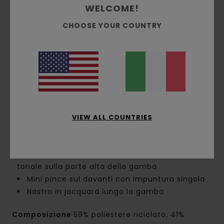
Vita:
vita elastica
WELCOME!
Chiusura:
chiusura fissa
CHOOSE YOUR COUNTRY
Cavallo: cavallo basso
Forma della gamba: forma con gamba
rilassata
Cucitura interna:
Cucitura interna da 30"
Misura del ginocchio: lunghezza del ginocchio
da 10"
Apertura della gamba: Apertura della gamba
da 8,6"
VIEW ALL COUNTRIES
Tasche:
tasche laterali nella cucitura
Tasche posteriori a marsupio
Altre caratteristiche:
ricamo Corporate
tonale sulla parte alta della gamba
Mini pince sul davanti con impuntura singola
Nastro in jacquard lungo la gamba
Composizione
59% poliestere riciclato, 41%