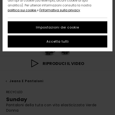
altri tipi di cookie (ad esempio, alcuni cookie di tipo
analitico). Per ulteriori informazioni consulta la nostra
politica sui cookie
e
l'informativa sulla privacy
.
Impostazioni dei cookie
Accetta tutti
RIPRODUCI IL VIDEO
Jeans E Pantaloni
RECYCLED
Sunday
Pantaloni della tuta con vita elasticizzata Verde
Donna