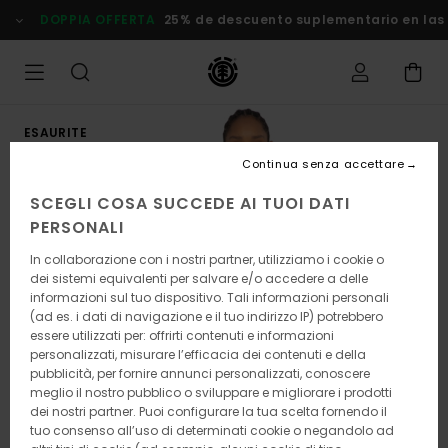
Salta
DOPPIA OFFERTA
25% de descuento suplementario en las Ofe
alle
informazioni
sul
prodotto
ESAURITE
Continua senza accettare
SCEGLI COSA SUCCEDE AI TUOI DATI
PERSONALI
In collaborazione con i nostri partner, utilizziamo i cookie o
dei sistemi equivalenti per salvare e/o accedere a delle
informazioni sul tuo dispositivo. Tali informazioni personali
(ad es. i dati di navigazione e il tuo indirizzo IP) potrebbero
essere utilizzati per: offrirti contenuti e informazioni
personalizzati, misurare l’efficacia dei contenuti e della
pubblicità, per fornire annunci personalizzati, conoscere
meglio il nostro pubblico o sviluppare e migliorare i prodotti
dei nostri partner. Puoi configurare la tua scelta fornendo il
tuo consenso all’uso di determinati cookie o negandolo ad