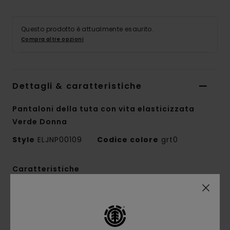
Questo prodotto è attualmente esaurito.
Compra altre opzioni
Dettagli & caratteristiche
Pantaloni della tuta con vita elasticizzata
Verde Donna
Style
ELJNP00109
Codice colore
grt0
Caratteristiche
Tessuto:
tessuto interlock in misto di
poliestere riciclato e cotone [320 g/m2]
Vestibilità:
vestibilità relaxed