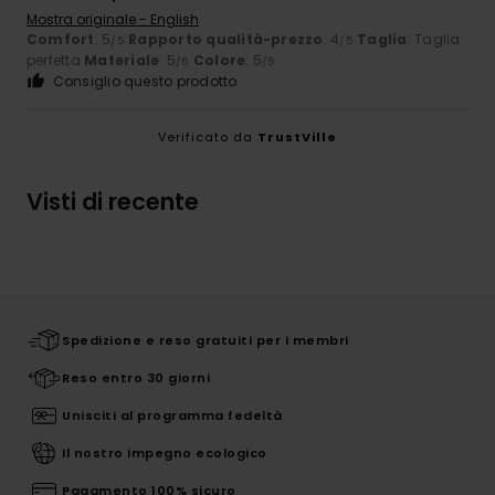
Mostra originale - English
Comfort
: 5
Rapporto qualità-prezzo
: 4
Taglia
: Taglia
/5
/5
perfetta
Materiale
: 5
Colore
: 5
/5
/5
Consiglio questo prodotto
Verificato da
TrustVille
Visti di recente
Spedizione e reso gratuiti per i membri
Reso entro 30 giorni
Unisciti al programma fedeltà
Il nostro impegno ecologico
Pagamento 100% sicuro