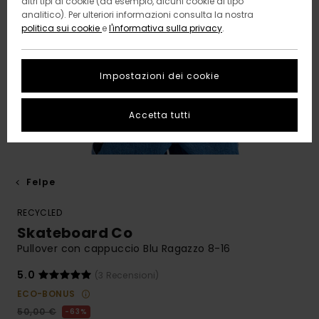
altri tipi di cookie (ad esempio, alcuni cookie di tipo
analitico). Per ulteriori informazioni consulta la nostra
politica sui cookie
e
l'informativa sulla privacy
.
Impostazioni dei cookie
Accetta tutti
Felpe
RECYCLED
Skateboard Co
Pullover con cappuccio Blu Ragazzo 8-16
5.0
(3 Recensioni)
ECO-BONUS
50,00 €
63%