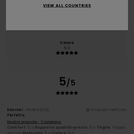
VIEW ALL COUNTRIES
Taglia
Materiale
5.0
Troppo piccolo
Troppo grande
Colore
5.0
5
/5
Edurne
6. ottobre 2025
Acquisto verificato
Perfetta
Mostra originale - Castellano
Comfort
: 5
Rapporto qualità-prezzo
: 5
Taglia
: Troppo
/5
/5
grande
Materiale
: 5
Colore
: 5
/5
/5