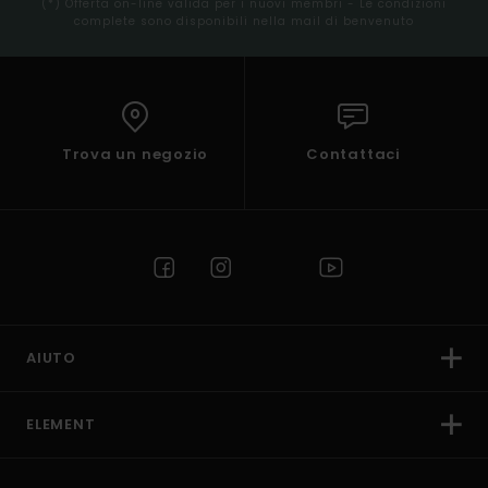
(*) Offerta on-line valida per i nuovi membri - Le condizioni
complete sono disponibili nella mail di benvenuto
Trova un negozio
Contattaci
AIUTO
ELEMENT