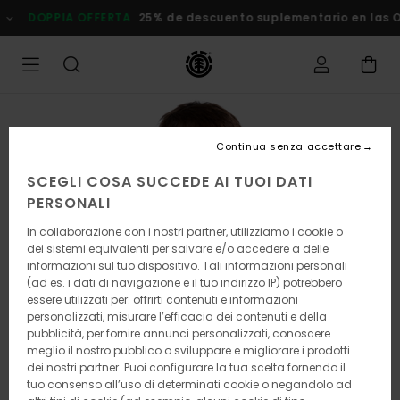
Salta
DOPPIA OFFERTA
25% de descuento suplementario en las
alle
informazioni
sul
prodotto
Continua senza accettare
SCEGLI COSA SUCCEDE AI TUOI DATI
PERSONALI
In collaborazione con i nostri partner, utilizziamo i cookie o
dei sistemi equivalenti per salvare e/o accedere a delle
informazioni sul tuo dispositivo. Tali informazioni personali
(ad es. i dati di navigazione e il tuo indirizzo IP) potrebbero
essere utilizzati per: offrirti contenuti e informazioni
personalizzati, misurare l’efficacia dei contenuti e della
pubblicità, per fornire annunci personalizzati, conoscere
meglio il nostro pubblico o sviluppare e migliorare i prodotti
dei nostri partner. Puoi configurare la tua scelta fornendo il
tuo consenso all’uso di determinati cookie o negandolo ad