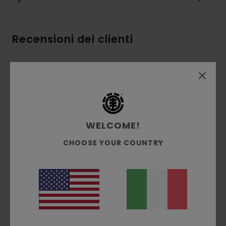
Recensioni dei clienti
Punteggio medio
5.0
/5
WELCOME!
basato su
3 recensioni verificate
dal ottobre 2025
CHOOSE YOUR COUNTRY
Il 100% dei nostri clienti consiglia questo prodotto
Comfort
5.0
Rapporto qualità-prezzo
4.7