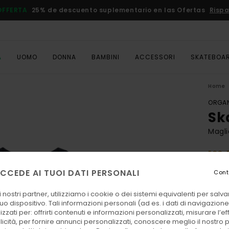
OFFERTA
25% de descuento suplementario en las Ofertas
Rispa
A
UOMO
DONNA
BAMBINI
ACCESSORI
SKATEBOA
Home
ORGAN
Sk
Magli
ECO-
30,00
CCEDE AI TUOI DATI PERSONALI
Cont
13,
 nostri partner, utilizziamo i cookie o dei sistemi equivalenti per sal
OFFER
uo dispositivo. Tali informazioni personali (ad es. i dati di navigazione e
DOPPI
zzati per: offrirti contenuti e informazioni personalizzati, misurare l’ef
licità, per fornire annunci personalizzati, conoscere meglio il nostro 