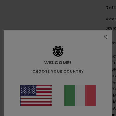
Dett
Magl
Styl
Cara
C
WELCOME!
T
bio
CHOOSE YOUR COUNTRY
C
v
C
M
M
A
band