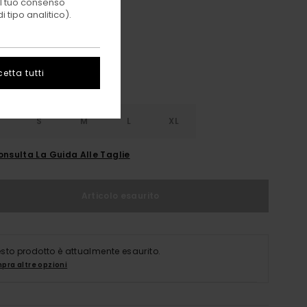
 il tuo consenso
Eclipse Navy
i
 tipo analitico).
etta tutti
S
S
M
L
XL
onsulta La Guida Alle Taglie
Articolo esaurito
sto prodotto è attualmente esaurito.
pra altre opzioni