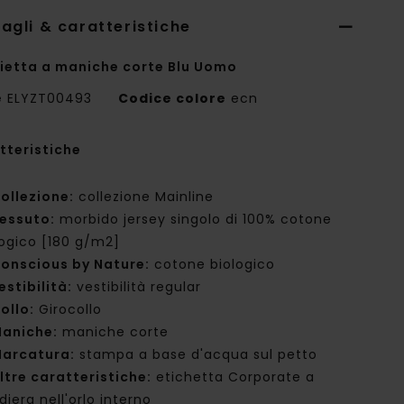
agli & caratteristiche
ietta a maniche corte Blu Uomo
e
ELYZT00493
Codice colore
ecn
tteristiche
ollezione:
collezione Mainline
essuto:
morbido jersey singolo di 100% cotone
logico [180 g/m2]
onscious by Nature:
cotone biologico
estibilità:
vestibilità regular
ollo:
Girocollo
aniche:
maniche corte
arcatura:
stampa a base d'acqua sul petto
ltre caratteristiche:
etichetta Corporate a
iera nell'orlo interno