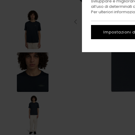
sviluppare e migliorare
all’uso di determinati 
Per ulteriori informazi
Impostazioni d