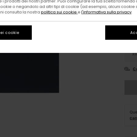
 i prodotti dei nostri partner. Puoi configurare la tua scelta fornendo
Color
cookie o negandolo ad altri tipi di cookie (ad esempio, alcuni cookie di
oni consulta la nostra
politica sui cookie
e
l'informativa sulla privacy
.
ei cookie
Acc
X
C
Que
Com