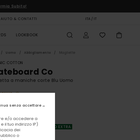
rmia Subito!
AIUTO & CONTATTI
CARTA REGALO
ITA / IT
NEGOZI
RDS
LOOKBOOK
Uomo
Abbigliamento
Magliette
IC COTTON
ateboard Co
etta a maniche corte Blu Uomo
BONUS
 €
55%
inua senza accettare
50 €
vare e/o accedere a
TE
 il tuo indirizzo IP)
A OFFERTA 25% DI SCONTO EXTRA
ficacia dei
pubblico o