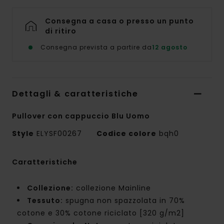
Consegna a casa o presso un punto
di ritiro
Consegna prevista a partire da
12 agosto
Dettagli & caratteristiche
Pullover con cappuccio Blu Uomo
Style
ELYSF00267
Codice colore
bqh0
Caratteristiche
Collezione:
collezione Mainline
Tessuto:
spugna non spazzolata in 70%
cotone e 30% cotone riciclato [320 g/m2]