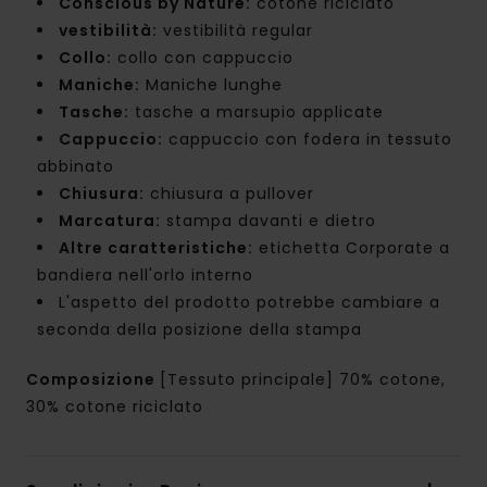
Conscious by Nature:
cotone riciclato
vestibilità:
vestibilità regular
Collo:
collo con cappuccio
Maniche:
Maniche lunghe
Tasche:
tasche a marsupio applicate
Cappuccio:
cappuccio con fodera in tessuto
abbinato
Chiusura:
chiusura a pullover
Marcatura:
stampa davanti e dietro
Altre caratteristiche:
etichetta Corporate a
bandiera nell'orlo interno
L'aspetto del prodotto potrebbe cambiare a
seconda della posizione della stampa
Composizione
[Tessuto principale] 70% cotone,
30% cotone riciclato