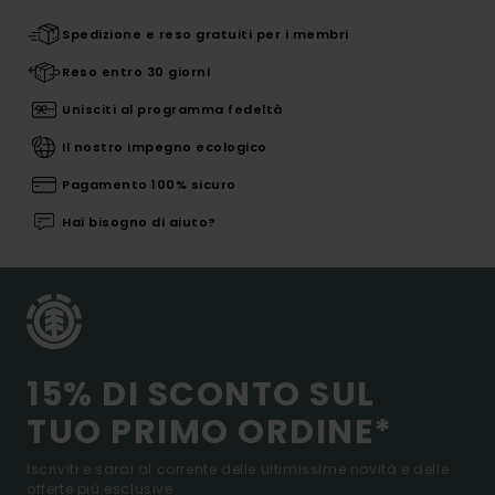
Spedizione e reso gratuiti per i membri
Reso entro 30 giorni
Unisciti al programma fedeltà
Il nostro impegno ecologico
Pagamento 100% sicuro
Hai bisogno di aiuto?
15% DI SCONTO SUL
TUO PRIMO ORDINE*
Iscriviti e sarai al corrente delle ultimissime novità e delle
offerte più esclusive.