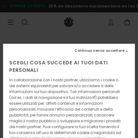
Salta
DOPPIA OFFERTA
25% de descuento suplementario en las Ofert
alle
informazioni
sul
prodotto
Continua senza accettare
SCEGLI COSA SUCCEDE AI TUOI DATI
PERSONALI
In collaborazione con i nostri partner, utilizziamo i cookie o
dei sistemi equivalenti per salvare e/o accedere a delle
informazioni sul tuo dispositivo. Tali informazioni personali
(ad es. i dati di navigazione e il tuo indirizzo IP) potrebbero
essere utilizzati per: offrirti contenuti e informazioni
personalizzati, misurare l’efficacia dei contenuti e della
pubblicità, per fornire annunci personalizzati, conoscere
meglio il nostro pubblico o sviluppare e migliorare i prodotti
dei nostri partner. Puoi configurare la tua scelta fornendo il
tuo consenso all’uso di determinati cookie o negandolo ad