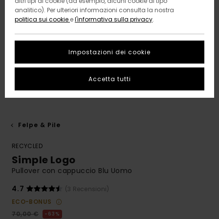
altri tipi di cookie (ad esempio, alcuni cookie di tipo
analitico). Per ulteriori informazioni consulta la nostra
politica sui cookie
e
l'informativa sulla privacy
.
Impostazioni dei cookie
Accetta tutti
Felpe & Pile
RECYCLED
Simple Logo
Pullover con cappuccio Blu Uomo
4.7
(3 Recensioni)
ECO-BONUS
70,00 €
63%