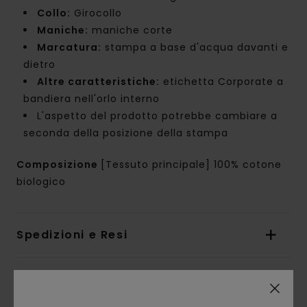
Collo:
Girocollo
Maniche:
maniche corte
Marcatura:
stampa a base d'acqua davanti e
dietro
Altre caratteristiche:
etichetta Corporate a
bandiera nell'orlo interno
L'aspetto del prodotto potrebbe cambiare a
seconda della posizione della stampa
Composizione
[Tessuto principale] 100% cotone
biologico
Spedizioni e Resi
Recensioni dei clienti