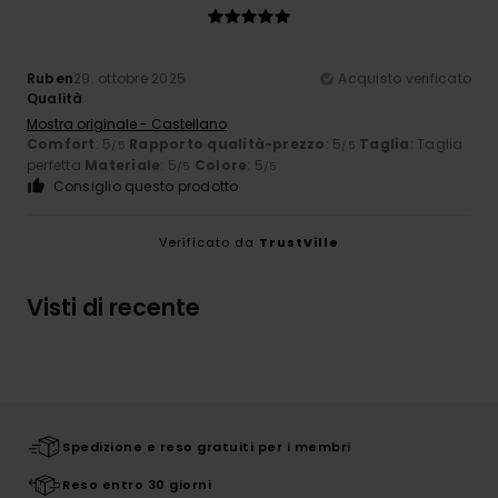
Ruben
29. ottobre 2025
Acquisto verificato
Qualità
Mostra originale - Castellano
Comfort
: 5
Rapporto qualità-prezzo
: 5
Taglia
: Taglia
/5
/5
perfetta
Materiale
: 5
Colore
: 5
/5
/5
Consiglio questo prodotto
Verificato da
TrustVille
Visti di recente
Spedizione e reso gratuiti per i membri
Reso entro 30 giorni