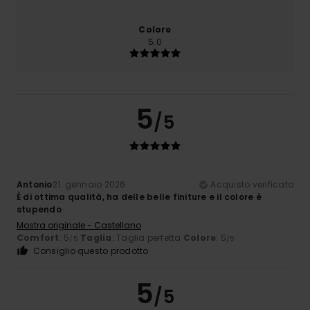
Colore
5.0
5
/5
Antonio
21. gennaio 2026
Acquisto verificato
È di ottima qualità, ha delle belle finiture e il colore è
stupendo
Mostra originale - Castellano
Comfort
: 5
Taglia
: Taglia perfetta
Colore
: 5
/5
/5
Consiglio questo prodotto
5
/5