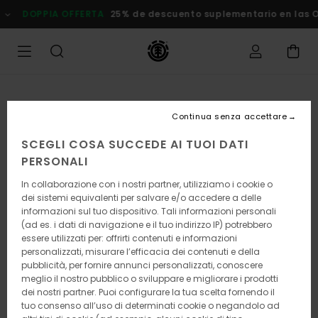
Salta
DOPPIA OFFERTA
25% de descuento suplementario en las Ofert
alle
informazioni
sul
prodotto
Continua senza accettare
SCEGLI COSA SUCCEDE AI TUOI DATI
PERSONALI
In collaborazione con i nostri partner, utilizziamo i cookie o
dei sistemi equivalenti per salvare e/o accedere a delle
informazioni sul tuo dispositivo. Tali informazioni personali
(ad es. i dati di navigazione e il tuo indirizzo IP) potrebbero
essere utilizzati per: offrirti contenuti e informazioni
personalizzati, misurare l’efficacia dei contenuti e della
pubblicità, per fornire annunci personalizzati, conoscere
meglio il nostro pubblico o sviluppare e migliorare i prodotti
dei nostri partner. Puoi configurare la tua scelta fornendo il
tuo consenso all’uso di determinati cookie o negandolo ad