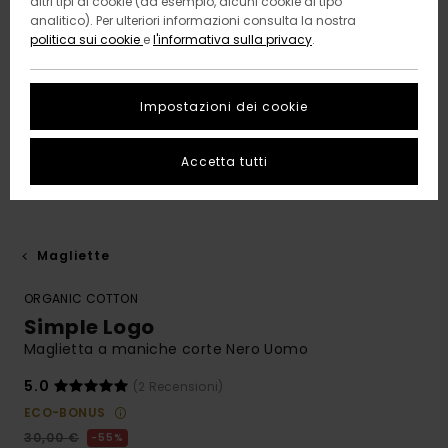
altri tipi di cookie (ad esempio, alcuni cookie di tipo
analitico). Per ulteriori informazioni consulta la nostra
politica sui cookie
e
l'informativa sulla privacy
.
Impostazioni dei cookie
Accetta tutti
Magliette
ORGANIC COTTON
Simple Logo
Maglietta a maniche corte Nero Uomo
5.0
(2 Recensioni)
ECO-BONUS
30,00 €
55%