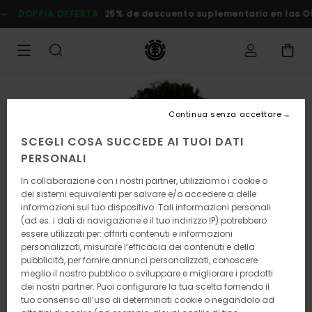
Salta
DOPPIA OFFERTA
25% de descuento suplementario en las Ofert
alle
informazioni
sul
prodotto
Continua senza accettare
SCEGLI COSA SUCCEDE AI TUOI DATI
PERSONALI
In collaborazione con i nostri partner, utilizziamo i cookie o
dei sistemi equivalenti per salvare e/o accedere a delle
informazioni sul tuo dispositivo. Tali informazioni personali
(ad es. i dati di navigazione e il tuo indirizzo IP) potrebbero
essere utilizzati per: offrirti contenuti e informazioni
personalizzati, misurare l’efficacia dei contenuti e della
pubblicità, per fornire annunci personalizzati, conoscere
meglio il nostro pubblico o sviluppare e migliorare i prodotti
dei nostri partner. Puoi configurare la tua scelta fornendo il
tuo consenso all’uso di determinati cookie o negandolo ad