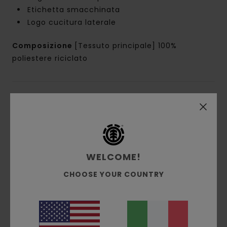
Etichetta smacchinata
Logo cucitura laterale
Composizione
[Tessuto principale] 100%
poliestere riciclato
Spedizioni e Resi
Recensioni dei clienti
WELCOME!
CHOOSE YOUR COUNTRY
Punteggio medio
5.0
/5