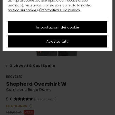
altri tipi di cookie (ad esempio, alcuni cookie di tipo
analitico). Per ulteriori informazioni consulta la nostra
politica sui cookie
e
l'informativa sulla privacy
.
Impostazioni dei cookie
Accetta tutti
Giubbotti & Capi Spalla
RECYCLED
Shepherd Overshirt W
Camiciona Beige Donna
5.0
(1 Recensioni)
ECO-BONUS
120,00 €
55%