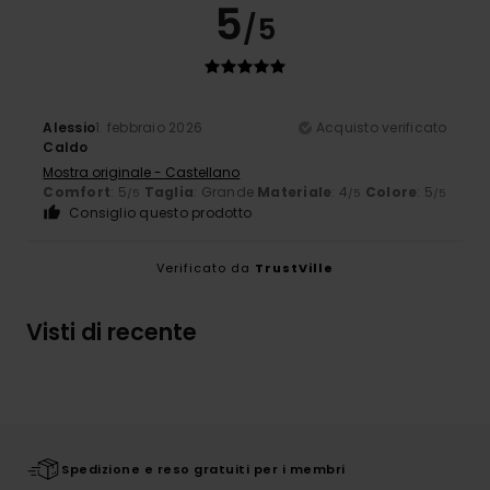
5
/5
Alessio
1. febbraio 2026
Acquisto verificato
Caldo
Mostra originale - Castellano
Comfort
: 5
Taglia
: Grande
Materiale
: 4
Colore
: 5
/5
/5
/5
Consiglio questo prodotto
Verificato da
TrustVille
Visti di recente
Spedizione e reso gratuiti per i membri