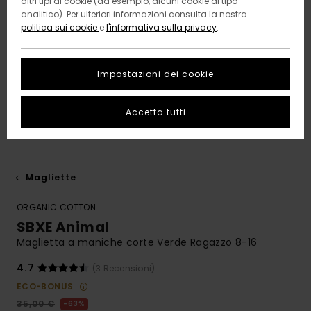
altri tipi di cookie (ad esempio, alcuni cookie di tipo
analitico). Per ulteriori informazioni consulta la nostra
politica sui cookie
e
l'informativa sulla privacy
.
Impostazioni dei cookie
Accetta tutti
Magliette
ORGANIC COTTON
SBXE Animal
Maglietta a maniche corte Verde Ragazzo 8-16
4.7
(3 Recensioni)
ECO-BONUS
35,00 €
63%