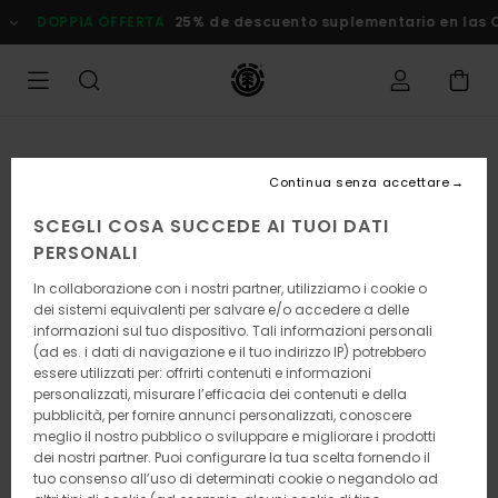
Salta
DOPPIA OFFERTA
25% de descuento suplementario en las Ofert
alle
informazioni
sul
prodotto
Continua senza accettare
SCEGLI COSA SUCCEDE AI TUOI DATI
PERSONALI
In collaborazione con i nostri partner, utilizziamo i cookie o
dei sistemi equivalenti per salvare e/o accedere a delle
informazioni sul tuo dispositivo. Tali informazioni personali
(ad es. i dati di navigazione e il tuo indirizzo IP) potrebbero
essere utilizzati per: offrirti contenuti e informazioni
personalizzati, misurare l’efficacia dei contenuti e della
pubblicità, per fornire annunci personalizzati, conoscere
meglio il nostro pubblico o sviluppare e migliorare i prodotti
dei nostri partner. Puoi configurare la tua scelta fornendo il
tuo consenso all’uso di determinati cookie o negandolo ad