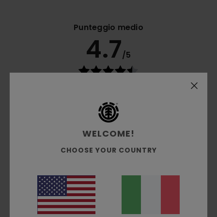
Punteggio medio
4.7
/5
basato su
3 recensioni verificate
dal ottobre 2025
Il 67% dei nostri clienti consiglia questo prodotto
Comfort
5.0
WELCOME!
CHOOSE YOUR COUNTRY
Rapporto qualità-prezzo
4.3
Taglia
Materiale
4.7
Troppo piccolo
Troppo grande