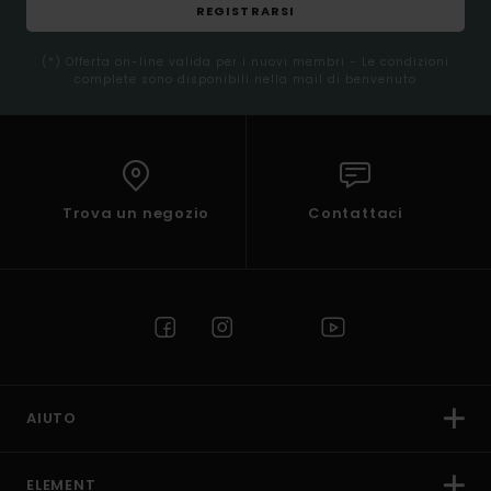
REGISTRARSI
(*) Offerta on-line valida per i nuovi membri - Le condizioni
complete sono disponibili nella mail di benvenuto
Trova un negozio
Contattaci
AIUTO
ELEMENT