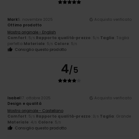
Mark
5. novembre 2025
Acquisto verificato
Ottimo prodotto
Mostra originale - English
Comfort
: 5
Rapporto qualità-prezzo
: 5
Taglia
: Taglia
/5
/5
perfetta
Materiale
: 5
Colore
: 5
/5
/5
Consiglio questo prodotto
4
/5
Isabel
17. ottobre 2025
Acquisto verificato
Design e qualità
Mostra originale - Castellano
Comfort
: 5
Rapporto qualità-prezzo
: 3
Taglia
: Grande
/5
/5
Materiale
: 4
Colore
: 5
/5
/5
Consiglio questo prodotto