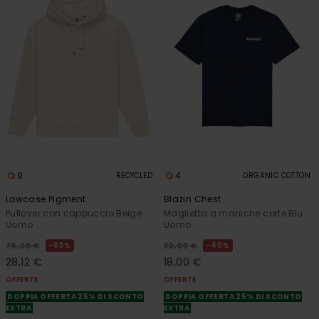
9
4
RECYCLED
ORGANIC COTTON
Lowcase Pigment
Blazin Chest
Pullover con cappuccio Beige
Maglietta a maniche corte Blu
Uomo
Uomo
63%
40%
75,00 €
30,00 €
28,12 €
18,00 €
OFFERTE
OFFERTE
DOPPIA OFFERTA 25% DI SCONTO
DOPPIA OFFERTA 25% DI SCONTO
EXTRA
EXTRA