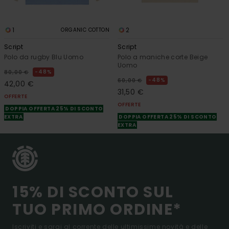
1
2
ORGANIC COTTON
Script
Script
Polo da rugby Blu Uomo
Polo a maniche corte Beige
Uomo
48%
80,00 €
48%
60,00 €
42,00 €
31,50 €
OFFERTE
OFFERTE
DOPPIA OFFERTA 25% DI SCONTO
EXTRA
DOPPIA OFFERTA 25% DI SCONTO
EXTRA
15% DI SCONTO SUL
TUO PRIMO ORDINE*
Iscriviti e sarai al corrente delle ultimissime novità e delle