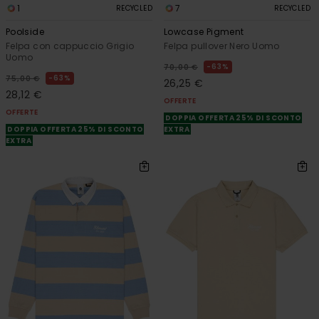
1
7
RECYCLED
RECYCLED
Poolside
Lowcase Pigment
Felpa con cappuccio Grigio
Felpa pullover Nero Uomo
Uomo
63%
70,00 €
63%
75,00 €
26,25 €
28,12 €
OFFERTE
OFFERTE
DOPPIA OFFERTA 25% DI SCONTO
DOPPIA OFFERTA 25% DI SCONTO
EXTRA
EXTRA