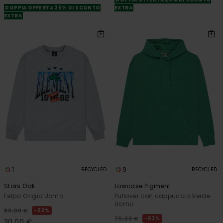
DOPPIA OFFERTA 25% DI SCONTO
EXTRA
EXTRA
1
9
RECYCLED
RECYCLED
Stars Oak
Lowcase Pigment
Felpa Grigio Uomo
Pullover con cappuccio Verde
Uomo
63%
80,00 €
63%
75,00 €
30,00 €