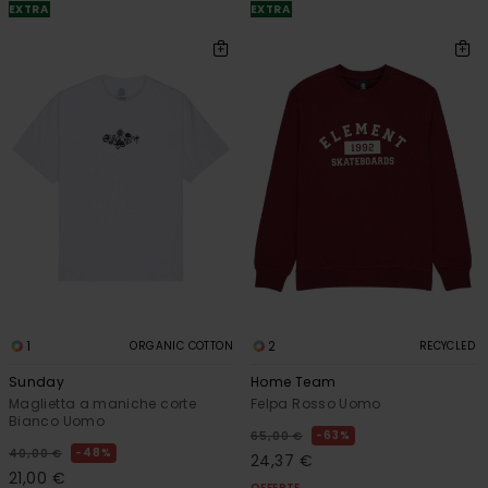
EXTRA
EXTRA
1
2
ORGANIC COTTON
RECYCLED
Sunday
Home Team
Maglietta a maniche corte
Felpa Rosso Uomo
Bianco Uomo
63%
65,00 €
48%
40,00 €
24,37 €
21,00 €
OFFERTE