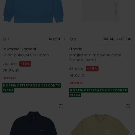
7
2
RECYCLED
ORGANIC COTTON
Lowcase Pigment
Floatie
Felpa pullover Blu Uomo
Maglietta a maniche corte
Bianco Uomo
63%
70,00 €
48%
35,00 €
26,25 €
18,37 €
OFFERTE
OFFERTE
DOPPIA OFFERTA 25% DI SCONTO
EXTRA
DOPPIA OFFERTA 25% DI SCONTO
EXTRA