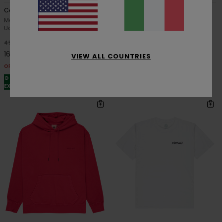
Cargo Pocket
Fruit
Maglietta a maniche corte Blu
Maglietta a maniche corte
Uomo
Bianco Uomo
63%
48%
45,00 €
35,00 €
16,87 €
18,37 €
VIEW ALL COUNTRIES
OFFERTE
OFFERTE
DOPPIA OFFERTA 25% DI SCONTO
DOPPIA OFFERTA 25% DI SCONTO
EXTRA
EXTRA