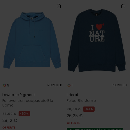
9
1
RECYCLED
RECYCLED
Lowcase Pigment
I Heart
Pullover con cappuccio Blu
Felpa Blu Uomo
Uomo
63%
70,00 €
63%
75,00 €
26,25 €
28,12 €
OFFERTE
OFFERTE
DOPPIA OFFERTA 25% DI SCONTO