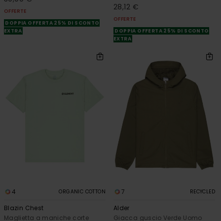
28,12 €
OFFERTE
OFFERTE
DOPPIA OFFERTA 25% DI SCONTO
EXTRA
DOPPIA OFFERTA 25% DI SCONTO
EXTRA
4
7
ORGANIC COTTON
RECYCLED
Blazin Chest
Alder
Maglietta a maniche corte
Giacca guscio Verde Uomo