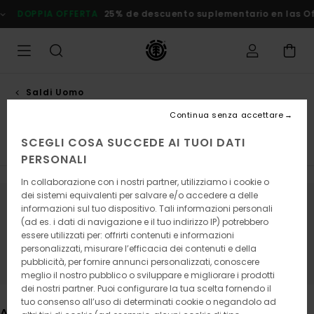
Salta
25% de descuento suplementario en las Ofertas
Risparmia Subi
alla
selezione
di
griglie
dei
prodotti
Saldi Uomo
Clothing
Continua senza accettare
SCEGLI COSA SUCCEDE AI TUOI DATI
Magliette
Camicie
Bermuda
Felpe
Pantaloni
PERSONALI
In collaborazione con i nostri partner, utilizziamo i cookie o
dei sistemi equivalenti per salvare e/o accedere a delle
informazioni sul tuo dispositivo. Tali informazioni personali
Continua a seguirci, i prodotti che
(ad es. i dati di navigazione e il tuo indirizzo IP) potrebbero
cerchi presto saranno di nuovo
essere utilizzati per: offrirti contenuti e informazioni
personalizzati, misurare l’efficacia dei contenuti e della
disponibili
pubblicità, per fornire annunci personalizzati, conoscere
meglio il nostro pubblico o sviluppare e migliorare i prodotti
dei nostri partner. Puoi configurare la tua scelta fornendo il
tuo consenso all’uso di determinati cookie o negandolo ad
Altri articoli che potrebbero piacerti