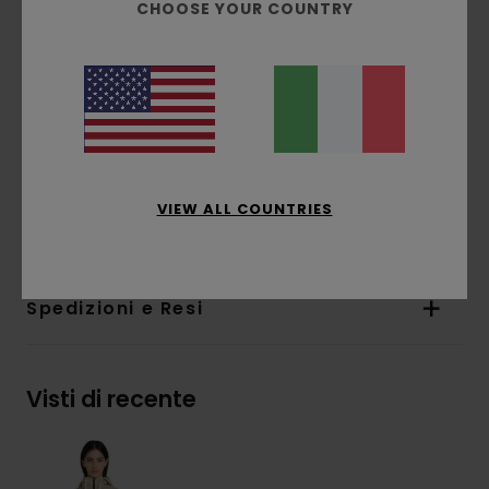
CHOOSE YOUR COUNTRY
laterali a filetto
Cappuccio e fondo regolabili con ampio
cordino in cotone
Polsini regolabili con nastro abbottonato
Spacchetti posteriori sulle spalle per il
massimo comfort
Maniche arcuate
VIEW ALL COUNTRIES
Composizione
70% cotone, 30% cotone riciclato
Spedizioni e Resi
Visti di recente