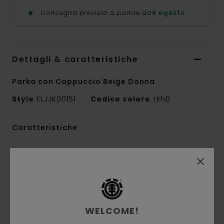
Consegna prevista a partire da
8 agosto
Dettagli & caratteristiche
Parka con Cappuccio Beige Donna
Style
ELJJK00151
Codice colore
tkh0
Caratteristiche
Tessuto:
cotone ripstop con 30% cotone
riciclato [200 g/m2]
Vestibilità:
vestibilità oversize
Fodera/imbottitura:
disegno sfoderato
Chiusura:
cerniera a vista
WELCOME!
Tasche:
tasche sul petto con patta e tasche