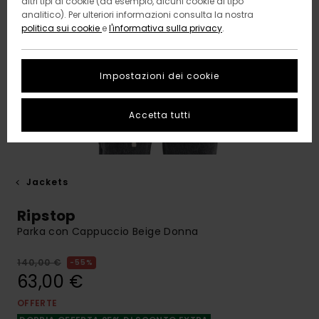
altri tipi di cookie (ad esempio, alcuni cookie di tipo
analitico). Per ulteriori informazioni consulta la nostra
politica sui cookie
e
l'informativa sulla privacy
.
Impostazioni dei cookie
Accetta tutti
Jackets
Ripstop
Parka con Cappuccio Beige Donna
140,00 €
55%
63,00 €
OFFERTE