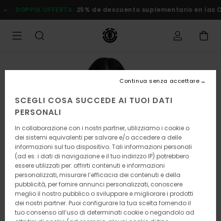
Salta
DOPPIA OFFERTA
25% de descuento suplementario en las Ofe
alle
informazioni
sul
prodotto
Continua senza accettare
SCEGLI COSA SUCCEDE AI TUOI DATI
PERSONALI
In collaborazione con i nostri partner, utilizziamo i cookie o
dei sistemi equivalenti per salvare e/o accedere a delle
informazioni sul tuo dispositivo. Tali informazioni personali
(ad es. i dati di navigazione e il tuo indirizzo IP) potrebbero
essere utilizzati per: offrirti contenuti e informazioni
personalizzati, misurare l’efficacia dei contenuti e della
pubblicità, per fornire annunci personalizzati, conoscere
meglio il nostro pubblico o sviluppare e migliorare i prodotti
dei nostri partner. Puoi configurare la tua scelta fornendo il
tuo consenso all’uso di determinati cookie o negandolo ad