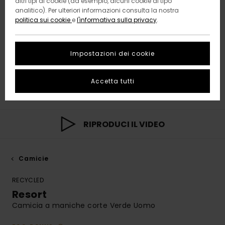
altri tipi di cookie (ad esempio, alcuni cookie di tipo
analitico). Per ulteriori informazioni consulta la nostra
politica sui cookie
e
l'informativa sulla privacy
.
Impostazioni dei cookie
Accetta tutti
RIPRODUCI IL VIDEO
Camicie
RECYCLED
Resort
Camicia a maniche corte Verde Uomo