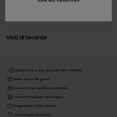
Spedizioni e Resi
Visti di recente
Spedizione e reso gratuiti per i membri
Reso entro 30 giorni
Unisciti al programma fedeltà
Il nostro impegno ecologico
Pagamento 100% sicuro
Hai bisogno di aiuto?