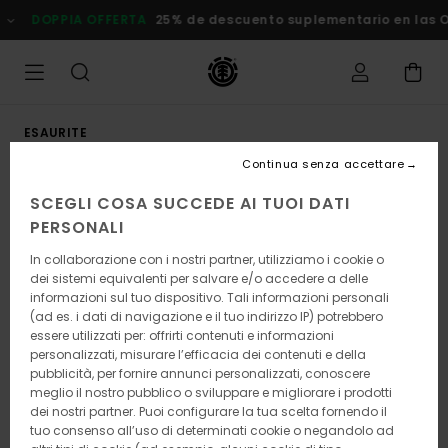
Salta
DOPPIA OFFERTA
25% de descuento suplementario en las Ofe
alle
informazioni
sul
prodotto
ESAURITE
Continua senza accettare
SCEGLI COSA SUCCEDE AI TUOI DATI
PERSONALI
In collaborazione con i nostri partner, utilizziamo i cookie o
dei sistemi equivalenti per salvare e/o accedere a delle
informazioni sul tuo dispositivo. Tali informazioni personali
(ad es. i dati di navigazione e il tuo indirizzo IP) potrebbero
essere utilizzati per: offrirti contenuti e informazioni
personalizzati, misurare l’efficacia dei contenuti e della
pubblicità, per fornire annunci personalizzati, conoscere
meglio il nostro pubblico o sviluppare e migliorare i prodotti
dei nostri partner. Puoi configurare la tua scelta fornendo il
tuo consenso all’uso di determinati cookie o negandolo ad