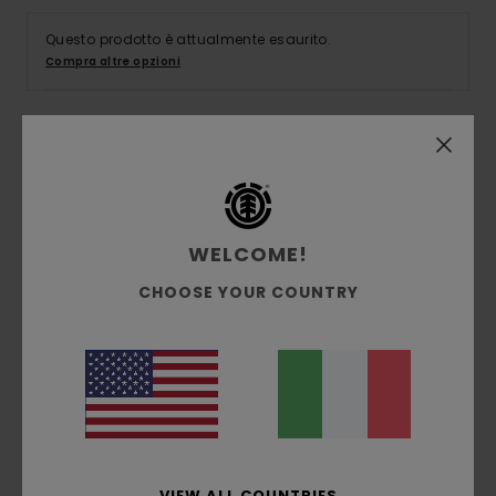
Questo prodotto è attualmente esaurito.
Compra altre opzioni
Dettagli & caratteristiche
Camicia a maniche corte Verde Uomo
Style
ELYWT00118
Codice colore
gmw7
WELCOME!
CHOOSE YOUR COUNTRY
Caratteristiche
Tessuto:
viscosa ECOVERO™
Vestibilità:
vestibilità grande
Tasca applicata sul petto
Composizione
[Tessuto principale] 100% Viscosa
VIEW ALL COUNTRIES