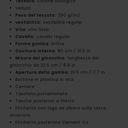
Tessuto:
cotone biologico
Velluto
Peso del tessuto:
290 g/m2
vestibilità:
vestibilità regular
Vita:
vita fissa
Cavallo:
cavallo regular
Forma gamba:
Dritta
Cucitura interna:
80 cm / 31.5 in
Misura del ginocchio:
lunghezza del
ginocchio da 22.5 cm / 8.8 in
Apertura della gamba:
19.5 cm / 7.7 in
Bottone in plastica in vita
Cerniere
Taschino portamonete
Tasche posteriori a filetto
Etichetta con logo ad albero sulla tasca
anteriore
Etichetta posteriore Element Co