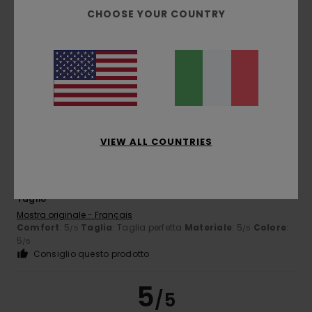
CHOOSE YOUR COUNTRY
B
7. giugno 2026
Acquisto verificato
Taglia troppo grande
Mostra originale - Français
Taglia
: Troppo grande
5
/5
VIEW ALL COUNTRIES
Xavier
15. marzo 2026
Acquisto verificato
Taglio
Mostra originale - Français
Comfort
: 5
Taglia
: Taglia perfetta
Materiale
: 5
Colore
:
/5
/5
5
/5
Consiglio questo prodotto
5
/5