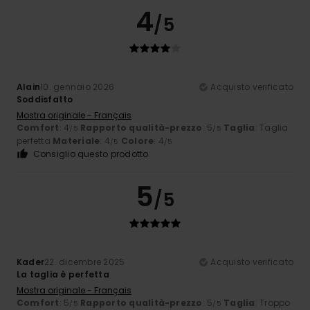
4
/5
Alain
10. gennaio 2026
Acquisto verificato
Soddisfatto
Mostra originale - Français
Comfort
: 4
Rapporto qualità-prezzo
: 5
Taglia
: Taglia
/5
/5
perfetta
Materiale
: 4
Colore
: 4
/5
/5
Consiglio questo prodotto
5
/5
Kader
22. dicembre 2025
Acquisto verificato
La taglia è perfetta
Mostra originale - Français
Comfort
: 5
Rapporto qualità-prezzo
: 5
Taglia
: Troppo
/5
/5