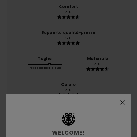
Comfort
4.8
Rapporto qualità-prezzo
5.0
Taglia
Materiale
4.8
Troppo piccolo
Troppo grande
Colore
4.8
3
/5
WELCOME!