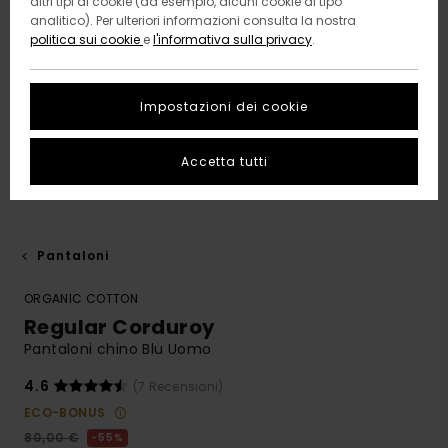
altri tipi di cookie (ad esempio, alcuni cookie di tipo
analitico). Per ulteriori informazioni consulta la nostra
politica sui cookie
e
l'informativa sulla privacy
.
Impostazioni dei cookie
Accetta tutti
Pantaloni
ORGANIC COTTON
Regular Corduroy
Pantaloni chino Blu Uomo
4.6
(7 Recensioni)
ECO-BONUS
80,00 €
55%