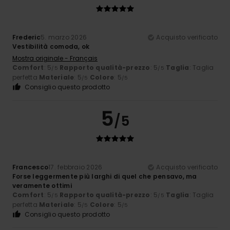
Frederic
5. marzo 2026
Acquisto verificato
Vestibilità comoda, ok
Mostra originale - Français
Comfort
: 5
Rapporto qualità-prezzo
: 5
Taglia
: Taglia
/5
/5
perfetta
Materiale
: 5
Colore
: 5
/5
/5
Consiglio questo prodotto
5
/5
Francesco
17. febbraio 2026
Acquisto verificato
Forse leggermente più larghi di quel che pensavo, ma
veramente ottimi
Comfort
: 5
Rapporto qualità-prezzo
: 5
Taglia
: Taglia
/5
/5
perfetta
Materiale
: 5
Colore
: 5
/5
/5
Consiglio questo prodotto