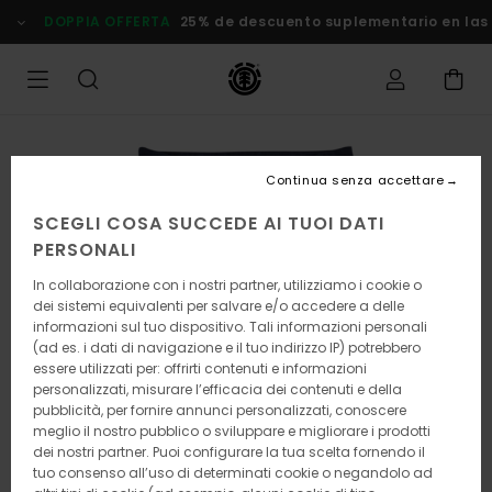
Salta
DOPPIA OFFERTA
25% de descuento suplementario en las
alle
informazioni
sul
prodotto
Continua senza accettare
SCEGLI COSA SUCCEDE AI TUOI DATI
PERSONALI
In collaborazione con i nostri partner, utilizziamo i cookie o
dei sistemi equivalenti per salvare e/o accedere a delle
informazioni sul tuo dispositivo. Tali informazioni personali
(ad es. i dati di navigazione e il tuo indirizzo IP) potrebbero
essere utilizzati per: offrirti contenuti e informazioni
personalizzati, misurare l’efficacia dei contenuti e della
pubblicità, per fornire annunci personalizzati, conoscere
meglio il nostro pubblico o sviluppare e migliorare i prodotti
dei nostri partner. Puoi configurare la tua scelta fornendo il
tuo consenso all’uso di determinati cookie o negandolo ad