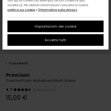
altri tipi di cookie (ad esempio, alcuni cookie di tipo
analitico). Per ulteriori informazioni consulta la nostra
politica sui cookie
e
l'informativa sulla privacy
.
Impostazioni dei cookie
Accetta tutti
Cuscinetti
Premium
Cuscinetti per skateboard Multi Unisex
4.7
(6 Recensioni)
15,00 €