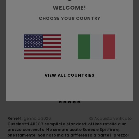
5
WELCOME!
/5
CHOOSE YOUR COUNTRY
Mickael
23. gennaio 2026
Acquisto verificato
Prodotto di qualità, prezzo imbattibile
Mostra originale - Français
Comfort
: 5
Rapporto qualità-prezzo
: 5
Taglia
: Taglia
/5
/5
perfetta
Materiale
: 5
/5
Consiglio questo prodotto
VIEW ALL COUNTRIES
5
/5
Rene
14. gennaio 2026
Acquisto verificato
Cuscinetti ABEC7 semplici e standard: ottime rotelle a un
prezzo contenuto. Ho sempre usato Bones e Spitfire e,
onestamente, non noto molta differenza a parte il prezzo!