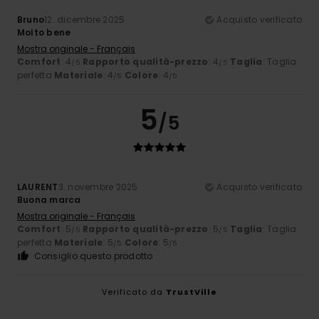
Bruno
12. dicembre 2025
Acquisto verificato
Molto bene
Mostra originale - Français
Comfort
: 4
Rapporto qualità-prezzo
: 4
Taglia
: Taglia
/5
/5
perfetta
Materiale
: 4
Colore
: 4
/5
/5
5
/5
LAURENT
3. novembre 2025
Acquisto verificato
Buona marca
Mostra originale - Français
Comfort
: 5
Rapporto qualità-prezzo
: 5
Taglia
: Taglia
/5
/5
perfetta
Materiale
: 5
Colore
: 5
/5
/5
Consiglio questo prodotto
Verificato da
TrustVille