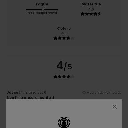
Taglia
Materiale
4.6
Troppo piccolo
Troppo grande
Colore
4.4
4
/5
Javier
24. marzo 2026
Acquisto verificato
Non li ho ancora montati
Mostra originale - Castellano
Rapporto qualità-prezzo
: 4
Taglia
: Grande
Materiale
:
/5
4
Colore
: 4
/5
/5
Consiglio questo prodotto