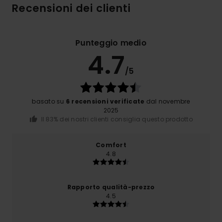
Recensioni dei clienti
Punteggio medio
4.7
/5
basato su
6 recensioni verificate
dal novembre
2025
Il 83% dei nostri clienti consiglia questo prodotto
Comfort
4.8
Rapporto qualità-prezzo
4.5