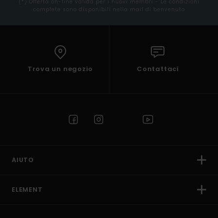
(*) Offerta on-line valida per i nuovi membri - Le condizioni
complete sono disponibili nella mail di benvenuto
Trova un negozio
Contattaci
AIUTO
ELEMENT