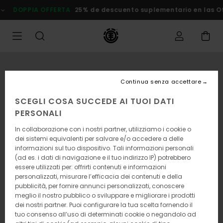
Salta
OPPIA OFFERTA
25% de descuento suplementario en las Oferta
alle
informazioni
sul
prodotto
Continua senza accettare
SCEGLI COSA SUCCEDE AI TUOI DATI
PERSONALI
In collaborazione con i nostri partner, utilizziamo i cookie o
dei sistemi equivalenti per salvare e/o accedere a delle
informazioni sul tuo dispositivo. Tali informazioni personali
(ad es. i dati di navigazione e il tuo indirizzo IP) potrebbero
essere utilizzati per: offrirti contenuti e informazioni
personalizzati, misurare l’efficacia dei contenuti e della
pubblicità, per fornire annunci personalizzati, conoscere
meglio il nostro pubblico o sviluppare e migliorare i prodotti
dei nostri partner. Puoi configurare la tua scelta fornendo il
tuo consenso all’uso di determinati cookie o negandolo ad