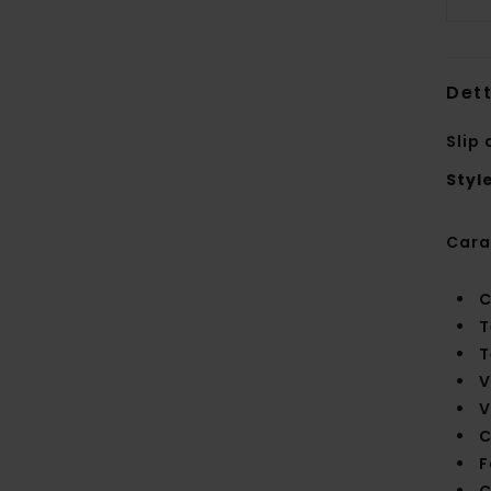
Dett
Slip 
Styl
Cara
C
T
T
V
V
C
F