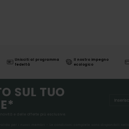
Unisciti al programma
Il nostro impegno
fedeltà
ecologico
TO SUL TUO
E*
 novità e delle offerte più esclusive.
 valida per i nuovi membri - Le condizioni complete sono disponibili nel