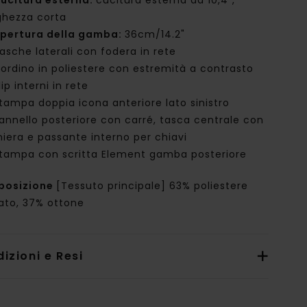
ucitura esterna:
cucitura esterna da 10,4",
ghezza corta
pertura della gamba:
36cm/14.2"
asche laterali con fodera in rete
ordino in poliestere con estremità a contrasto
lip interni in rete
tampa doppia icona anteriore lato sinistro
annello posteriore con carré, tasca centrale con
niera e passante interno per chiavi
tampa con scritta Element gamba posteriore
posizione
[Tessuto principale] 63% poliestere
lato, 37% ottone
izioni e Resi