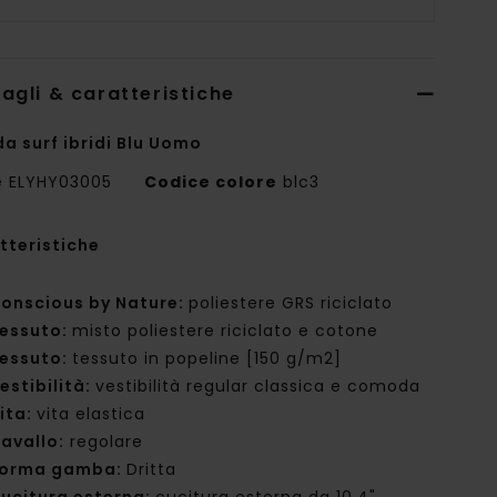
agli & caratteristiche
da surf ibridi Blu Uomo
e
ELYHY03005
Codice colore
blc3
tteristiche
onscious by Nature:
poliestere GRS riciclato
essuto:
misto poliestere riciclato e cotone
essuto:
tessuto in popeline [150 g/m2]
estibilità:
vestibilità regular classica e comoda
ita:
vita elastica
avallo:
regolare
orma gamba:
Dritta