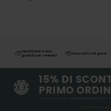
Spedizione e reso
Reso entro 30 giorni
gratuiti per i membri
15% DI SCON
PRIMO ORDIN
Iscriviti e sarai al corrente delle ultimissime
(*) Offerta on-line