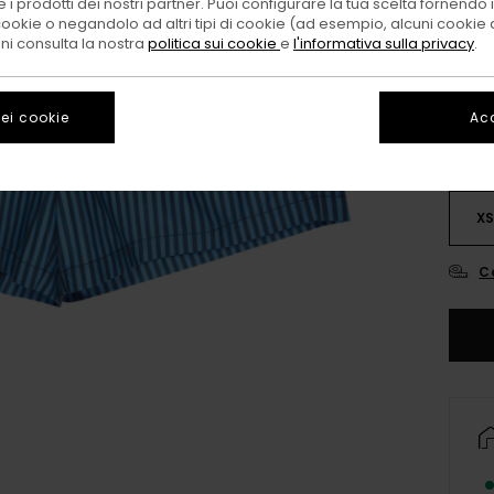
 i prodotti dei nostri partner. Puoi configurare la tua scelta fornendo
cookie o negandolo ad altri tipi di cookie (ad esempio, alcuni cookie di
Color
oni consulta la nostra
politica sui cookie
e
l'informativa sulla privacy
.
ei cookie
Acc
X
C