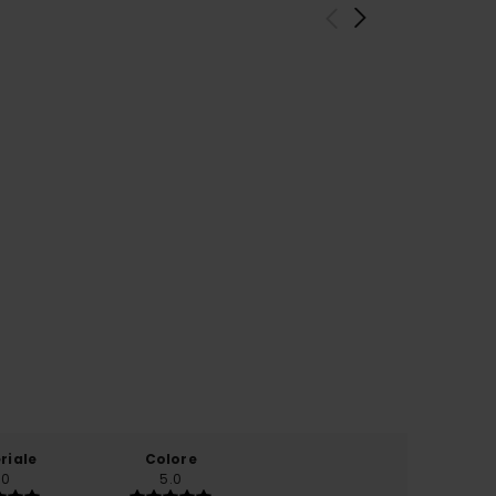
riale
Colore
.0
5.0