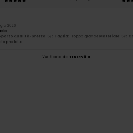
gio 2026
asia
porto qualità-prezzo
: 5
Taglia
: Troppo grande
Materiale
: 5
C
/5
/5
sto prodotto
Verificato da
TrustVille