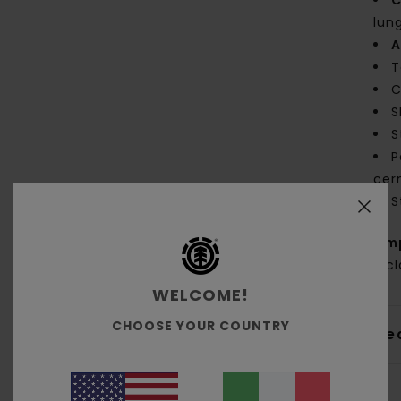
C
lun
A
T
C
S
S
P
cer
S
Com
ricic
WELCOME!
CHOOSE YOUR COUNTRY
Sped