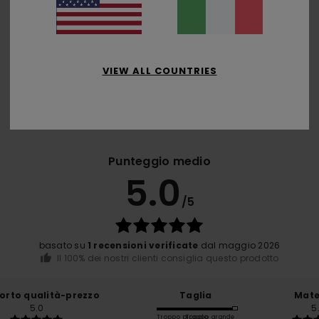
VIEW ALL COUNTRIES
Punteggio medio
5.0
/5
basato su
1 recensioni verificate
dal maggio 2026
Il 100% dei nostri clienti consiglia questo prodotto
orto qualità-prezzo
Taglia
Mate
5.0
5
Troppo piccolo
Troppo grande