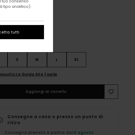
 il tuo consenso
 tipo analitico).
Riviera/offblack
i
etta tutti
S
S
M
L
XL
onsulta La Guida Alle Taglie
Aggiungi al carrello
Consegna a casa o presso un punto di
ritiro
Consegna prevista a partire da
10 agosto