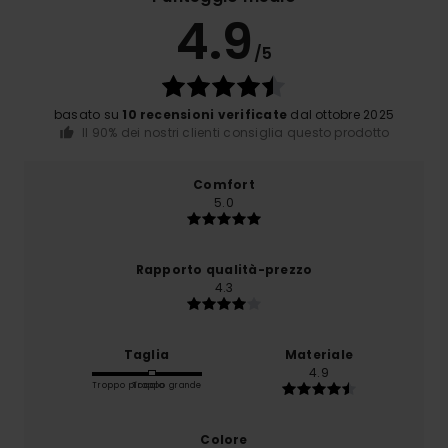
4.9
/5
basato su
10 recensioni verificate
dal ottobre 2025
Il 90% dei nostri clienti consiglia questo prodotto
Comfort
5.0
Rapporto qualità-prezzo
4.3
Taglia
Materiale
4.9
Troppo piccolo
Troppo grande
Colore