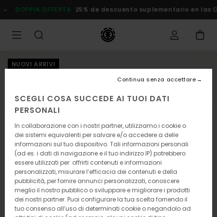
Salta
DOPPIA OFFERTA
25% de descuento suplementario en las
alle
informazioni
sul
prodotto
NUOVI ARRIVI
Continua senza accettare
SCEGLI COSA SUCCEDE AI TUOI DATI
PERSONALI
In collaborazione con i nostri partner, utilizziamo i cookie o
dei sistemi equivalenti per salvare e/o accedere a delle
informazioni sul tuo dispositivo. Tali informazioni personali
(ad es. i dati di navigazione e il tuo indirizzo IP) potrebbero
essere utilizzati per: offrirti contenuti e informazioni
personalizzati, misurare l’efficacia dei contenuti e della
pubblicità, per fornire annunci personalizzati, conoscere
meglio il nostro pubblico o sviluppare e migliorare i prodotti
dei nostri partner. Puoi configurare la tua scelta fornendo il
tuo consenso all’uso di determinati cookie o negandolo ad