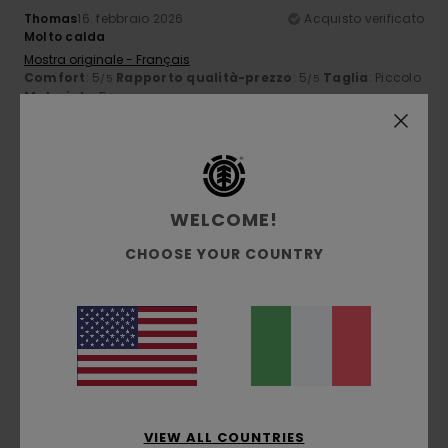
Thomas
16. febbraio 2026
Acquisto verificato
Molto calda
Mostra originale - Français
Comfort
: 5
Rapporto qualità-prezzo
: 5
Taglia
: Piccolo
/5
/5
Materiale
: 5
/5
Consiglio questo prodotto
4
/5
WELCOME!
CHOOSE YOUR COUNTRY
Antonio
27. gennaio 2026
Acquisto verificato
Mi piace lo stile e la taglia è ok
Comfort
: 5
Rapporto qualità-prezzo
: 4
Taglia
: Grande
/5
/5
Materiale
: 4
Colore
: 4
/5
/5
Consiglio questo prodotto
5
/5
VIEW ALL COUNTRIES