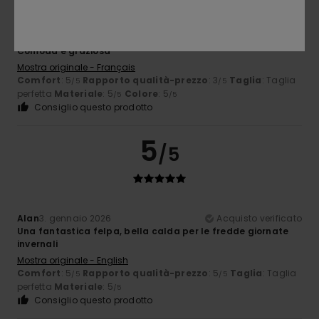
Franck
13. gennaio 2026
Acquisto verificato
Comoda e graziosa
Mostra originale - Français
Comfort
: 5
Rapporto qualità-prezzo
: 3
Taglia
: Taglia
/5
/5
perfetta
Materiale
: 5
Colore
: 5
/5
/5
Consiglio questo prodotto
5
/5
Alan
3. gennaio 2026
Acquisto verificato
Una fantastica felpa, bella calda per le fredde giornate
invernali
Mostra originale - English
Comfort
: 5
Rapporto qualità-prezzo
: 5
Taglia
: Taglia
/5
/5
perfetta
Materiale
: 5
/5
Consiglio questo prodotto