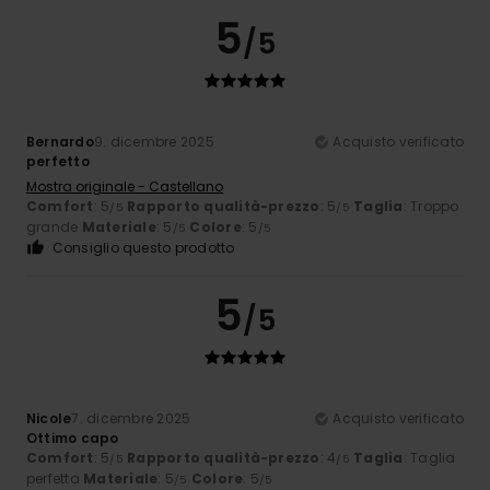
5
/5
Bernardo
9. dicembre 2025
Acquisto verificato
perfetto
Mostra originale - Castellano
Comfort
: 5
Rapporto qualità-prezzo
: 5
Taglia
: Troppo
/5
/5
grande
Materiale
: 5
Colore
: 5
/5
/5
Consiglio questo prodotto
5
/5
Nicole
7. dicembre 2025
Acquisto verificato
Ottimo capo
Comfort
: 5
Rapporto qualità-prezzo
: 4
Taglia
: Taglia
/5
/5
perfetta
Materiale
: 5
Colore
: 5
/5
/5