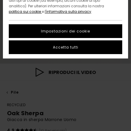
altri tipi di cookie (ad esempio, alcuni cookie di tipo
analitico). Per ulteriori informazioni consulta la nostra
politica sui cookie
e
l'informativa sulla privacy
.
Impostazioni dei cookie
Accetta tutti
RIPRODUCI IL VIDEO
Pile
RECYCLED
Oak Sherpa
Giacca in sherpa Marrone Uomo
4.9
(10 Recensioni)