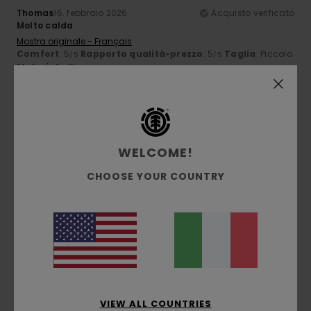
Thomas
16. febbraio 2026
Acquisto verificato
Molto calda
Mostra originale - Français
Comfort
: 5
Rapporto qualità-prezzo
: 5
Taglia
: Piccolo
/5
/5
Materiale
: 5
/5
Consiglio questo prodotto
4
/5
WELCOME!
CHOOSE YOUR COUNTRY
Antonio
27. gennaio 2026
Acquisto verificato
Mi piace lo stile e la taglia è ok
Comfort
: 5
Rapporto qualità-prezzo
: 4
Taglia
: Grande
/5
/5
Materiale
: 4
Colore
: 4
/5
/5
Consiglio questo prodotto
5
/5
VIEW ALL COUNTRIES