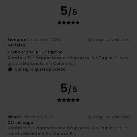
5
/5
Bernardo
9. dicembre 2025
Acquisto verificato
perfetto
Mostra originale - Castellano
Comfort
: 5
Rapporto qualità-prezzo
: 5
Taglia
: Troppo
/5
/5
grande
Materiale
: 5
Colore
: 5
/5
/5
Consiglio questo prodotto
5
/5
Nicole
7. dicembre 2025
Acquisto verificato
Ottimo capo
Comfort
: 5
Rapporto qualità-prezzo
: 4
Taglia
: Taglia
/5
/5
perfetta
Materiale
: 5
Colore
: 5
/5
/5