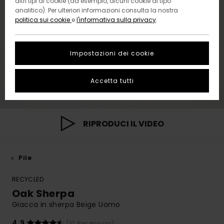
altri tipi di cookie (ad esempio, alcuni cookie di tipo
analitico). Per ulteriori informazioni consulta la nostra
politica sui cookie
e
l'informativa sulla privacy
.
Impostazioni dei cookie
Accetta tutti
RIPRODUCI IL VIDEO
Pile
RECYCLED
Oak Sherpa
Giacca in sherpa Beige Uomo
4.9
(10 Recensioni)