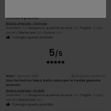
Franck
13. gennaio 2026
Acquisto verificato
Comoda e graziosa
Mostra originale - Français
Comfort
: 5
Rapporto qualità-prezzo
: 3
Taglia
: Taglia
/5
/5
perfetta
Materiale
: 5
Colore
: 5
/5
/5
Consiglio questo prodotto
5
/5
Alan
3. gennaio 2026
Acquisto verificato
Una fantastica felpa, bella calda per le fredde giornate
invernali
Mostra originale - English
Comfort
: 5
Rapporto qualità-prezzo
: 5
Taglia
: Taglia
/5
/5
perfetta
Materiale
: 5
/5
Consiglio questo prodotto