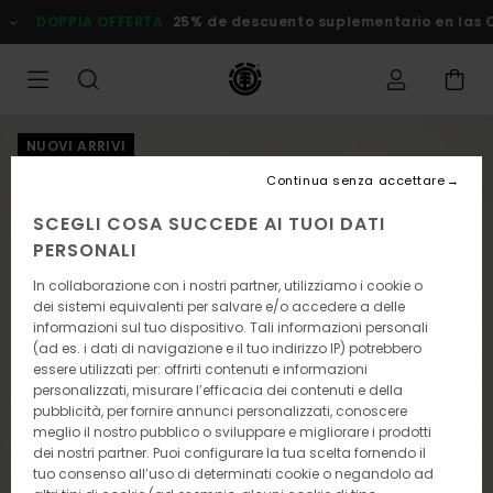
Salta
DOPPIA OFFERTA
25% de descuento suplementario en las
alle
informazioni
sul
prodotto
NUOVI ARRIVI
Continua senza accettare
SCEGLI COSA SUCCEDE AI TUOI DATI
PERSONALI
In collaborazione con i nostri partner, utilizziamo i cookie o
dei sistemi equivalenti per salvare e/o accedere a delle
informazioni sul tuo dispositivo. Tali informazioni personali
(ad es. i dati di navigazione e il tuo indirizzo IP) potrebbero
essere utilizzati per: offrirti contenuti e informazioni
personalizzati, misurare l’efficacia dei contenuti e della
pubblicità, per fornire annunci personalizzati, conoscere
meglio il nostro pubblico o sviluppare e migliorare i prodotti
dei nostri partner. Puoi configurare la tua scelta fornendo il
tuo consenso all’uso di determinati cookie o negandolo ad