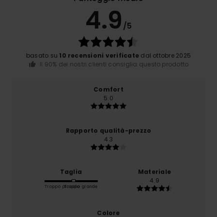
4.9
/5
basato su
10 recensioni verificate
dal ottobre 2025
Il 90% dei nostri clienti consiglia questo prodotto
Comfort
5.0
Rapporto qualità-prezzo
4.3
Taglia
Materiale
4.9
Troppo piccolo
Troppo grande
Colore