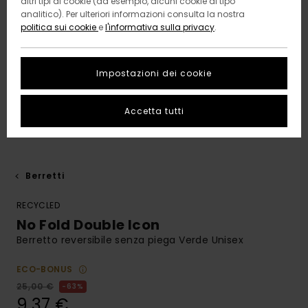
altri tipi di cookie (ad esempio, alcuni cookie di tipo
analitico). Per ulteriori informazioni consulta la nostra
politica sui cookie
e
l'informativa sulla privacy
.
Impostazioni dei cookie
Accetta tutti
Berretti
RECYCLED
No Fold Double Icon
Berretto reversibile senza piega Verde Unisex
ECO-BONUS
25,00 €
63%
9,37 €