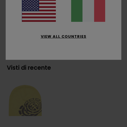
posizionamento, taglia unica
Composizione
[Tessuto principale] 70% acrilico
riciclato, 30% acrilico
VIEW ALL COUNTRIES
Spedizioni e Resi
Visti di recente