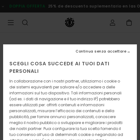
Salta
DOPPIA OFFERTA
25% de descuento suplementario en las Ofer
alle
informazioni
sul
prodotto
Continua senza accettare
SCEGLI COSA SUCCEDE AI TUOI DATI
PERSONALI
In collaborazione con i nostri partner, utilizziamo i cookie o
dei sistemi equivalenti per salvare e/o accedere a delle
informazioni sul tuo dispositivo. Tali informazioni personali
(ad es. i dati di navigazione e il tuo indirizzo IP) potrebbero
essere utilizzati per: offrirti contenuti e informazioni
personalizzati, misurare l’efficacia dei contenuti e della
pubblicità, per fornire annunci personalizzati, conoscere
meglio il nostro pubblico o sviluppare e migliorare i prodotti
dei nostri partner. Puoi configurare la tua scelta fornendo il
tuo consenso all’uso di determinati cookie o negandolo ad