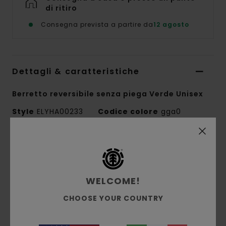
di ritiro
Consegna prevista a partire da
12 agosto
Dettagli & caratteristiche
Berretto reversibile senza piega Verde Unisex
Style
ELYHA00233
Codice colore
gga0
Caratteristiche
Conscious by Nature
Tessuto:
acrilico riciclato, acrilico
WELCOME!
Maglia a coste 1x1
CHOOSE YOUR COUNTRY
Vestibilità:
profilo medio
Design reversibile, motivo jacquard di