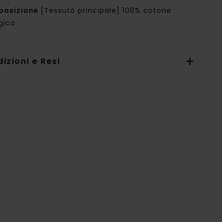
posizione
[Tessuto principale] 100% cotone
gico
izioni e Resi