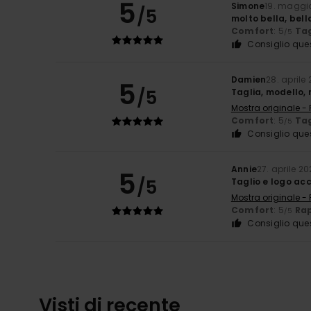
5
Simone
19. maggi
/5
molto bella, bell
Comfort
: 5
Tag
/5
Consiglio que
Damien
28. aprile
5
/5
Taglia, modello,
Mostra originale -
Comfort
: 5
Tag
/5
Consiglio que
Annie
27. aprile 2
5
/5
Taglio e logo ac
Mostra originale -
Comfort
: 5
Rap
/5
Consiglio que
Visti di recente