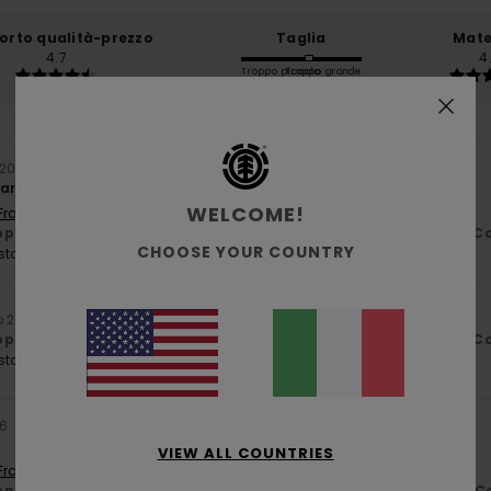
orto qualità-prezzo
Taglia
Mate
4.7
4
Troppo piccolo
Troppo grande
o 2026
lare
WELCOME!
 Français
porto qualità-prezzo
: 4
Taglia
: Taglia perfetta
Materiale
: 5
Co
/5
/5
CHOOSE YOUR COUNTRY
sto prodotto
io 2026
porto qualità-prezzo
: 5
Taglia
: Taglia perfetta
Materiale
: 5
Co
/5
/5
sto prodotto
26
VIEW ALL COUNTRIES
 Français
porto qualità-prezzo
: 5
Taglia
: Troppo grande
Materiale
: 5
C