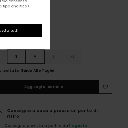
 il tuo consenso
 tipo analitico).
Oat Milk
i
etta tutti
S
S
M
L
XL
onsulta La Guida Alle Taglie
Aggiungi al carrello
Consegna a casa o presso un punto di
ritiro
Consegna prevista a partire da
7 agosto