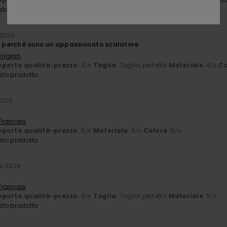
/5
/5
sto prodotto
 2026
gn perché sono un appassionato scalatore.
English
porto qualità-prezzo
: 4
Taglia
: Taglia perfetta
Materiale
: 4
Co
/5
/5
sto prodotto
2026
 Français
porto qualità-prezzo
: 5
Materiale
: 5
Colore
: 5
/5
/5
/5
sto prodotto
o 2026
 Français
porto qualità-prezzo
: 5
Taglia
: Taglia perfetta
Materiale
: 5
/5
/5
sto prodotto