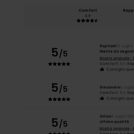
Comfort
Rapp
4.9
Raphaël
10. lugli
5
/5
Niente da segna
Mostra originale -
Comfort
: 5
Rap
/5
Consiglio que
5
/5
Alexandre
9. lugl
Comfort
: 5
Rap
/5
Consiglio que
Gilles
9. luglio 20
5
/5
ottima qualità
Mostra originale -
Comfort
: 5
Rap