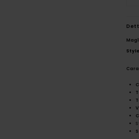
Dett
Magl
Styl
Cara
C
T
T
V
C
S
S