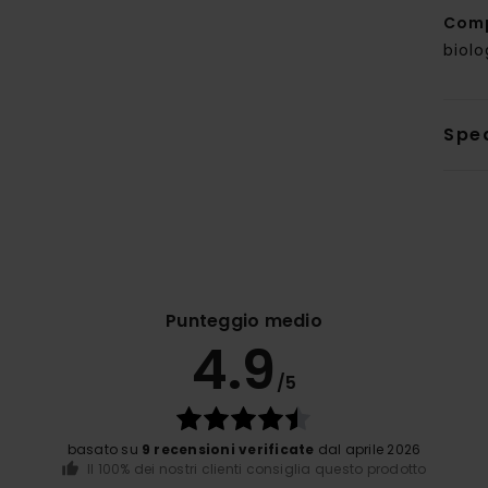
Com
biolo
Sped
Punteggio medio
4.9
/5
basato su
9 recensioni verificate
dal aprile 2026
Il 100% dei nostri clienti consiglia questo prodotto