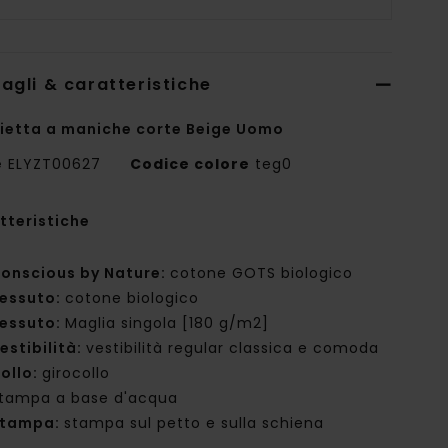
agli & caratteristiche
ietta a maniche corte Beige Uomo
e
ELYZT00627
Codice colore
teg0
tteristiche
onscious by Nature:
cotone GOTS biologico
essuto:
cotone biologico
essuto:
Maglia singola [180 g/m2]
estibilità:
vestibilità regular classica e comoda
ollo:
girocollo
tampa a base d'acqua
tampa:
stampa sul petto e sulla schiena