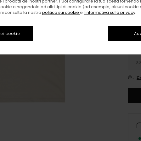
 i prodotti dei nostri partner. Puoi configurare la tua scelta fornendo
cookie o negandolo ad altri tipi di cookie (ad esempio, alcuni cookie di
Color
oni consulta la nostra
politica sui cookie
e
l'informativa sulla privacy
.
ei cookie
Acc
X
C