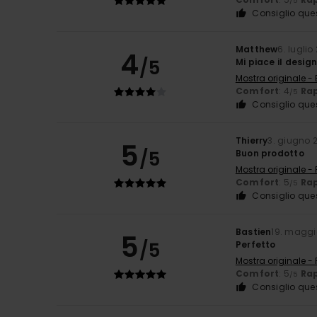
/5
Consiglio que
Matthew
6. luglio
4
/5
Mi piace il desi
Mostra originale - 
Comfort
: 4
Rap
/5
Consiglio que
Thierry
3. giugno 
5
/5
Buon prodotto
Mostra originale -
Comfort
: 5
Rap
/5
Consiglio que
Bastien
19. maggi
5
/5
Perfetto
Mostra originale -
Comfort
: 5
Rap
/5
Consiglio que