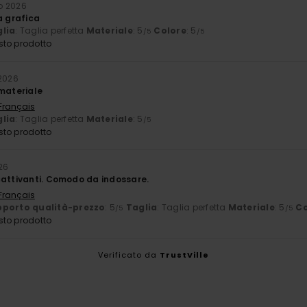
o 2026
a grafica
lia
: Taglia perfetta
Materiale
: 5
Colore
: 5
/5
/5
sto prodotto
 2026
 materiale
 Français
lia
: Taglia perfetta
Materiale
: 5
/5
sto prodotto
026
cattivanti. Comodo da indossare.
 Français
porto qualità-prezzo
: 5
Taglia
: Taglia perfetta
Materiale
: 5
Co
/5
/5
sto prodotto
Verificato da
TrustVille