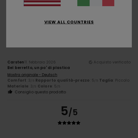
VIEW ALL COUNTRIES
4
/5
Carsten
11. febbraio 2026
Acquisto verificato
Bel berretto, un po' di plastica
Mostra originale - Deutsch
Comfort
: 3
Rapporto qualità-prezzo
: 5
Taglia
: Piccolo
/5
/5
Materiale
: 3
Colore
: 5
/5
/5
Consiglio questo prodotto
5
/5