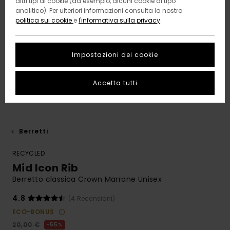
altri tipi di cookie (ad esempio, alcuni cookie di tipo
analitico). Per ulteriori informazioni consulta la nostra
politica sui cookie
e
l'informativa sulla privacy
.
Impostazioni dei cookie
Accetta tutti
Berretti
RECYCLED
Mid Icon Rib
Berretto classica Crown Marrone Unisex
4.8
(4 Recensioni)
ECO-BONUS
20,00 €
55%