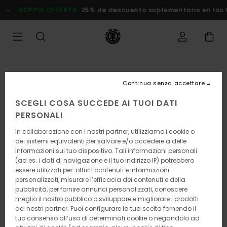
Salta
DOPPIA OFFERTA
25% de descuento suplementario en las Ofer
alle
informazioni
sul
prodotto
Continua senza accettare
SCEGLI COSA SUCCEDE AI TUOI DATI
PERSONALI
In collaborazione con i nostri partner, utilizziamo i cookie o
dei sistemi equivalenti per salvare e/o accedere a delle
informazioni sul tuo dispositivo. Tali informazioni personali
(ad es. i dati di navigazione e il tuo indirizzo IP) potrebbero
essere utilizzati per: offrirti contenuti e informazioni
personalizzati, misurare l’efficacia dei contenuti e della
pubblicità, per fornire annunci personalizzati, conoscere
meglio il nostro pubblico o sviluppare e migliorare i prodotti
dei nostri partner. Puoi configurare la tua scelta fornendo il
tuo consenso all’uso di determinati cookie o negandolo ad