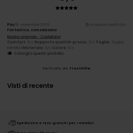
Pau
19. novembre 2025
Acquisto verificato
Fantastico, comodissimo
Mostra originale - Castellano
Comfort
: 5
Rapporto qualità-prezzo
: 5
Taglia
: Taglia
/5
/5
perfetta
Materiale
: 5
Colore
: 5
/5
/5
Consiglio questo prodotto
Verificato da
TrustVille
Visti di recente
Spedizione e reso gratuiti per i membri
Reso entro 30 giorni