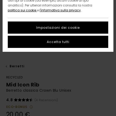
altri tipi di cookie (ad esempio, alcuni cookie di tipo
analitico). Per ulteriori informazioni consulta la nostra
politica sui cookie
e
l'informativa sulla privacy
.
Impostazioni dei cookie
Accetta tutti
Berretti
RECYCLED
Mid Icon Rib
Berretto classica Crown Blu Unisex
4.8
(4 Recensioni)
ECO-BONUS
20,00 €