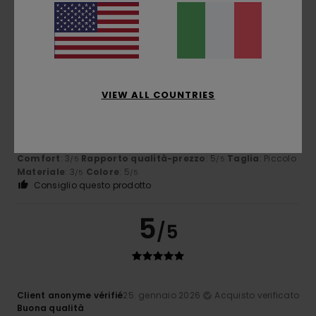
4
/5
VIEW ALL COUNTRIES
Carsten
11. febbraio 2026
Acquisto verificato
Bel berretto, un po' di plastica
Mostra originale - Deutsch
Comfort
: 3
Rapporto qualità-prezzo
: 5
Taglia
: Piccolo
/5
/5
Materiale
: 3
Colore
: 5
/5
/5
Consiglio questo prodotto
5
/5
Client anonyme vérifié
25. gennaio 2026
Acquisto verificato
Buona qualità