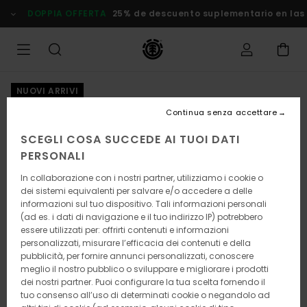
Salta
DOPPIA OFFERTA
25% de descuento suplementario en las
alle
informazioni
sul
prodotto
NUOVI ARRIVI
Continua senza accettare
SCEGLI COSA SUCCEDE AI TUOI DATI
PERSONALI
In collaborazione con i nostri partner, utilizziamo i cookie o
dei sistemi equivalenti per salvare e/o accedere a delle
informazioni sul tuo dispositivo. Tali informazioni personali
(ad es. i dati di navigazione e il tuo indirizzo IP) potrebbero
essere utilizzati per: offrirti contenuti e informazioni
personalizzati, misurare l’efficacia dei contenuti e della
pubblicità, per fornire annunci personalizzati, conoscere
meglio il nostro pubblico o sviluppare e migliorare i prodotti
dei nostri partner. Puoi configurare la tua scelta fornendo il
tuo consenso all’uso di determinati cookie o negandolo ad