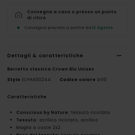
Consegna a casa o presso un punto
di ritiro
Consegna prevista a partire da
12 agosto
Dettagli & caratteristiche
Berretto classica Crown Blu Unisex
Style
ELYHA00244
Codice colore
btl0
Caratteristiche
Conscious by Nature:
tessuto riciclato
Tessuto:
acrilico riciclato, acrilico
Maglia a coste 2x2
Peso del tessuto:
tessuto pesante