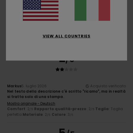
Markus
5. luglio 2026
Acquisto verificato
Nel testo della descrizione c'è scritto "ricamo", ma in realtà
si tratta solo di una stampa.
Mostra originale - Deutsch
Comfort
: 3
Rapporto qualità-prezzo
: 2
Taglia
: Taglia
/5
/5
VIEW ALL COUNTRIES
perfetta
Materiale
: 2
Colore
: 3
/5
/5
2
/5
Markus
5. luglio 2026
Acquisto verificato
Nel testo della descrizione c'è scritto "ricamo", ma in realtà
si tratta solo di una stampa.
Mostra originale - Deutsch
Comfort
: 2
Rapporto qualità-prezzo
: 2
Taglia
: Taglia
/5
/5
perfetta
Materiale
: 2
Colore
: 3
/5
/5