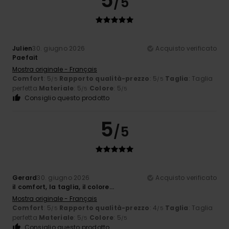
5
/5
Julien
30. giugno 2026
Acquisto verificato
Paefait
Mostra originale - Français
Comfort
: 5
Rapporto qualità-prezzo
: 5
Taglia
: Taglia
/5
/5
perfetta
Materiale
: 5
Colore
: 5
/5
/5
Consiglio questo prodotto
5
/5
Gerard
30. giugno 2026
Acquisto verificato
il comfort, la taglia, il colore...
Mostra originale - Français
Comfort
: 5
Rapporto qualità-prezzo
: 4
Taglia
: Taglia
/5
/5
perfetta
Materiale
: 5
Colore
: 5
/5
/5
Consiglio questo prodotto