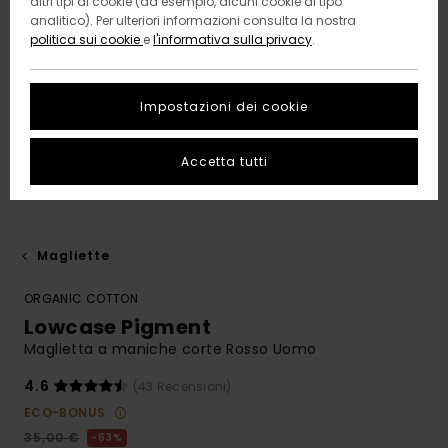
altri tipi di cookie (ad esempio, alcuni cookie di tipo
analitico). Per ulteriori informazioni consulta la nostra
politica sui cookie
e
l'informativa sulla privacy
.
Impostazioni dei cookie
Accetta tutti
Magliette
ORGANIC COTTON
Lowcase Pigment
Maglietta a maniche corte Rosso Uomo
4.6
(43 Recensioni)
ECO-BONUS
35,00 €
63%