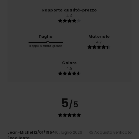
Rapporto qualità-prezzo
4.4
Taglia
Materiale
4.7
Troppo piccolo
Troppo grande
Colore
4.8
5
/5
Jean-Michel12/01/1954
10. luglio 2026
Acquisto verificato
Eccellente