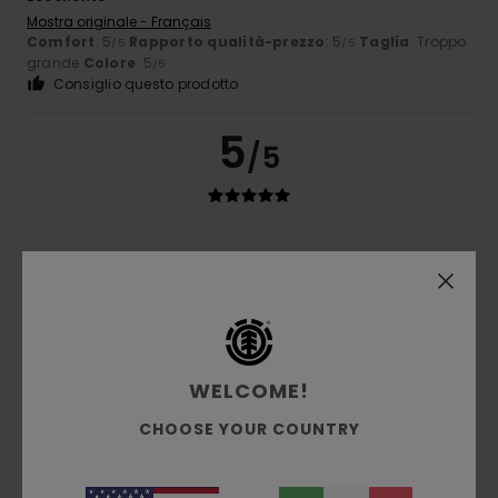
Mostra originale - Français
Comfort
: 5
Rapporto qualità-prezzo
: 5
Taglia
: Troppo
/5
/5
grande
Colore
: 5
/5
Consiglio questo prodotto
5
/5
Guillaume
6. luglio 2026
Acquisto verificato
ottimo e dal taglio perfetto
Mostra originale - Français
Comfort
: 5
Rapporto qualità-prezzo
: 5
Taglia
: Taglia
/5
/5
perfetta
Materiale
: 5
Colore
: 5
/5
/5
Consiglio questo prodotto
WELCOME!
2
CHOOSE YOUR COUNTRY
/5