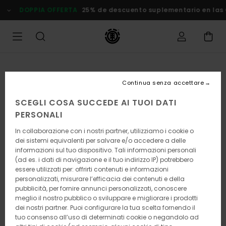
Salta
DOPPIA OFFERTA
25% de descuento suplementario en las
alle
informazioni
sul
prodotto
Continua senza accettare
SCEGLI COSA SUCCEDE AI TUOI DATI
PERSONALI
In collaborazione con i nostri partner, utilizziamo i cookie o
dei sistemi equivalenti per salvare e/o accedere a delle
informazioni sul tuo dispositivo. Tali informazioni personali
(ad es. i dati di navigazione e il tuo indirizzo IP) potrebbero
essere utilizzati per: offrirti contenuti e informazioni
personalizzati, misurare l’efficacia dei contenuti e della
pubblicità, per fornire annunci personalizzati, conoscere
meglio il nostro pubblico o sviluppare e migliorare i prodotti
dei nostri partner. Puoi configurare la tua scelta fornendo il
tuo consenso all’uso di determinati cookie o negandolo ad