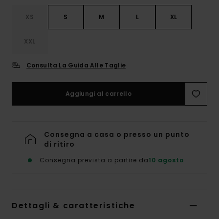
XS
S
M
L
XL
XXL
Consulta La Guida Alle Taglie
Aggiungi al carrello
Consegna a casa o presso un punto
di ritiro
Consegna prevista a partire da
10 agosto
Dettagli & caratteristiche