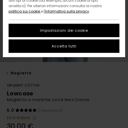
altri tipi di cookie (ad esempio, alcuni cookie di tipo
analitico). Per ulteriori informazioni consulta la nostra
politica sui cookie
e
l'informativa sulla privacy
.
Impostazioni dei cookie
Accetta tutti
Magliette
ORGANIC COTTON
Lowcase
Maglietta a maniche corte Nero Donna
5.0
(1 Recensioni)
ECO-BONUS
30,00 €