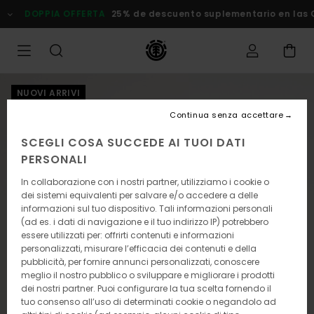
Salta
DOPPIA OFFERTA
25% de descuento suplementario en las Ofer
alle
informazioni
sul
prodotto
NUOVI ARRIVI
Continua senza accettare
SCEGLI COSA SUCCEDE AI TUOI DATI
PERSONALI
In collaborazione con i nostri partner, utilizziamo i cookie o
dei sistemi equivalenti per salvare e/o accedere a delle
informazioni sul tuo dispositivo. Tali informazioni personali
(ad es. i dati di navigazione e il tuo indirizzo IP) potrebbero
essere utilizzati per: offrirti contenuti e informazioni
personalizzati, misurare l’efficacia dei contenuti e della
pubblicità, per fornire annunci personalizzati, conoscere
meglio il nostro pubblico o sviluppare e migliorare i prodotti
dei nostri partner. Puoi configurare la tua scelta fornendo il
tuo consenso all’uso di determinati cookie o negandolo ad