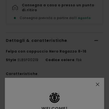
Consegna a casa o presso un punto
di ritiro
Consegna prevista a partire da
11 agosto
Dettagli & caratteristiche
Felpa con cappuccio Nero Ragazzo 8-16
Style
ELBSF00219
Codice colore
fbk
Caratteristiche
Conscious by Nature:
cotone GRS riciclato
Tessuto riciclato:
tessuto riciclato in cotone
e cotone riciclato
Tessuto:
french terry [320 g/m2]
WELCOME!