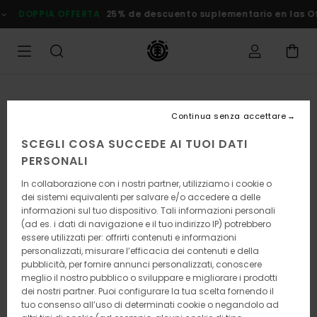
Salta
DOPPIA OFFERTA
25% de descuento suplementario en las Ofert
alle
informazioni
sul
prodotto
Continua senza accettare
SCEGLI COSA SUCCEDE AI TUOI DATI
PERSONALI
In collaborazione con i nostri partner, utilizziamo i cookie o
dei sistemi equivalenti per salvare e/o accedere a delle
informazioni sul tuo dispositivo. Tali informazioni personali
(ad es. i dati di navigazione e il tuo indirizzo IP) potrebbero
essere utilizzati per: offrirti contenuti e informazioni
personalizzati, misurare l’efficacia dei contenuti e della
pubblicità, per fornire annunci personalizzati, conoscere
meglio il nostro pubblico o sviluppare e migliorare i prodotti
dei nostri partner. Puoi configurare la tua scelta fornendo il
tuo consenso all’uso di determinati cookie o negandolo ad