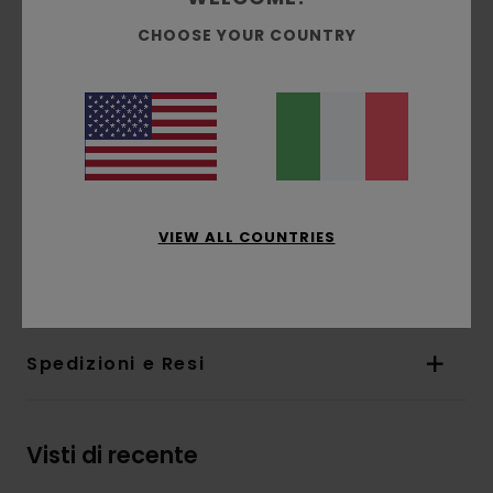
Vestibilità:
vestibilità regular classica e
CHOOSE YOUR COUNTRY
comoda
Interno spazzolato
Tasche:
tascone
Cappuccio:
cappuccio con fodera singola in
jersey
Stampa a base d'acqua
Stampa:
stampa sul davanti e sul retro
VIEW ALL COUNTRIES
Composizione
[Tessuto principale] 70% cotone,
30% cotone riciclato
Spedizioni e Resi
Visti di recente