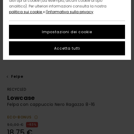
altri tipi di cookie (ad esempio, alcuni cookie di tipo
analitico). Per ulteriori informazioni consulta la nostra
politica sui cookie
e
l'informativa sulla privacy
.
Impostazioni dei cookie
Accetta tutti
Felpe
RECYCLED
Lowcase
Felpa con cappuccio Nero Ragazzo 8-16
ECO-BONUS
50,00 €
63%
18,75 €