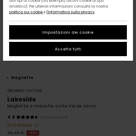
altri tipi di cookie (ad esempio, alcuni cookie di tipo
analitico). Per ulteriori informazioni consulta la nostra
politica sui cookie
e
l'informativa sulla privacy
.
Impostazioni dei cookie
Accetta tutti
Magliette
ORGANIC COTTON
Lakeside
Maglietta a maniche corte Verde Uomo
4.8
(9 Recensioni)
ECO-BONUS
35,00 €
48%