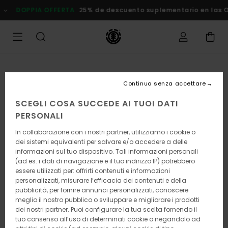
Salta
DOPPIA OFFERTA
25% de descuento suplementario en las
alle
informazioni
sul
prodotto
Continua senza accettare
SCEGLI COSA SUCCEDE AI TUOI DATI
PERSONALI
In collaborazione con i nostri partner, utilizziamo i cookie o
dei sistemi equivalenti per salvare e/o accedere a delle
informazioni sul tuo dispositivo. Tali informazioni personali
(ad es. i dati di navigazione e il tuo indirizzo IP) potrebbero
essere utilizzati per: offrirti contenuti e informazioni
personalizzati, misurare l’efficacia dei contenuti e della
pubblicità, per fornire annunci personalizzati, conoscere
meglio il nostro pubblico o sviluppare e migliorare i prodotti
dei nostri partner. Puoi configurare la tua scelta fornendo il
tuo consenso all’uso di determinati cookie o negandolo ad