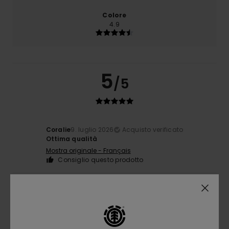
Colore
4.9
5
/5
Coralie
9. luglio 2026
Acquisto verificato
Ottima qualità
Mostra originale - Français
Consiglio questo prodotto
4
/5