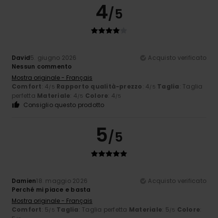
4
/5
David
5. giugno 2026
Acquisto verificato
Nessun commento
Mostra originale - Français
Comfort
: 4
Rapporto qualità-prezzo
: 4
Taglia
: Taglia
/5
/5
perfetta
Materiale
: 4
Colore
: 4
/5
/5
Consiglio questo prodotto
5
/5
Damien
18. maggio 2026
Acquisto verificato
Perché mi piace e basta
Mostra originale - Français
Comfort
: 5
Taglia
: Taglia perfetta
Materiale
: 5
Colore
:
/5
/5