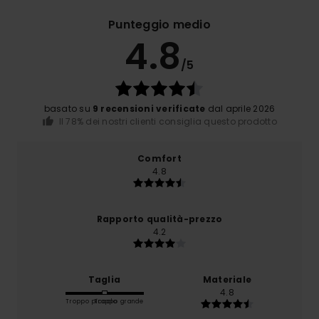
Punteggio medio
4.8
/5
basato su
9 recensioni verificate
dal aprile 2026
Il 78% dei nostri clienti consiglia questo prodotto
Comfort
4.8
Rapporto qualità-prezzo
4.2
Taglia
Materiale
4.8
Troppo piccolo
Troppo grande