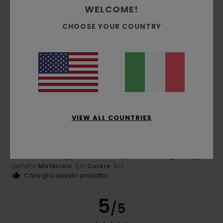
WELCOME!
Victor
8. luglio 2026
Acquisto verificato
Tessuto di buona qualità
CHOOSE YOUR COUNTRY
Mostra originale - Castellano
Comfort
: 5
Rapporto qualità-prezzo
: 4
Taglia
: Taglia
/5
/5
perfetta
Materiale
: 5
Colore
: 5
/5
/5
5
/5
VIEW ALL COUNTRIES
Jesus
3. luglio 2026
Acquisto verificato
Mi è piaciuto
Mostra originale - Castellano
Comfort
: 5
Rapporto qualità-prezzo
: 5
Taglia
: Taglia
/5
/5
perfetta
Materiale
: 5
Colore
: 5
/5
/5
Consiglio questo prodotto
5
/5