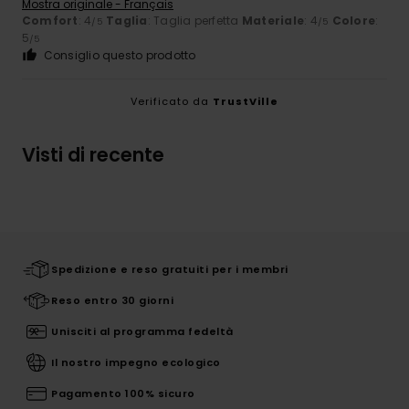
Mostra originale - Français
Comfort
: 4
Taglia
: Taglia perfetta
Materiale
: 4
Colore
:
/5
/5
5
/5
Consiglio questo prodotto
Verificato da
TrustVille
Visti di recente
Spedizione e reso gratuiti per i membri
Reso entro 30 giorni
Unisciti al programma fedeltà
Il nostro impegno ecologico
Pagamento 100% sicuro