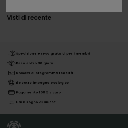
Visti di recente
Spedizione e reso gratuiti per i membri
Reso entro 30 giorni
Unisciti al programma fedeltà
Il nostro impegno ecologico
Pagamento 100% sicuro
Hai bisogno di aiuto?