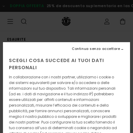
Salta
DOPPIA OFFERTA
25% de descuento suplementario en las Of
alle
informazioni
sul
prodotto
ESAURITE
Continua senza accettare
SCEGLI COSA SUCCEDE AI TUOI DATI
PERSONALI
In collaborazione con i nostri partner, utilizziamo i cookie o
dei sistemi equivalenti per salvare e/o accedere a delle
informazioni sul tuo dispositivo. Tali informazioni personali
(ad es. i dati di navigazione e il tuo indirizzo IP) potrebbero
essere utilizzati per: offrirti contenuti e informazioni
personalizzati, misurare l’efficacia dei contenuti e della
pubblicità, per fornire annunci personalizzati, conoscere
meglio il nostro pubblico o sviluppare e migliorare i prodotti
dei nostri partner. Puoi configurare la tua scelta fornendo il
tuo consenso all’uso di determinati cookie o negandolo ad