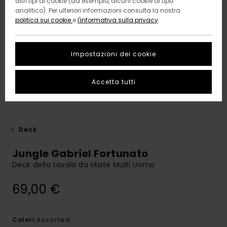
altri tipi di cookie (ad esempio, alcuni cookie di tipo
analitico). Per ulteriori informazioni consulta la nostra
politica sui cookie
e
l'informativa sulla privacy
.
Impostazioni dei cookie
Accetta tutti
Deck
Jungle Gabriel Fortunato
Deck della tavola da skate Multi Uomo
69,00 €
Assorted
Colori