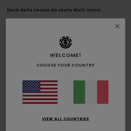
Deck della tavola da skate Multi Uomo
Style
ELYXD00132
Codice colore
ast
Caratteristiche
Costruzione in acero canadese
WELCOME!
Larghezza:
8,0" Lunghezza: 31,75" - Interasse:
CHOOSE YOUR COUNTRY
14,25"
Nose:
6,957"
Tail:
6,345"
Modello Gabriel Fortunato Pro
Composizione
100% Legno
VIEW ALL COUNTRIES
Spedizioni e Resi