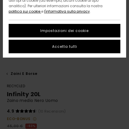
altri tipi di cookie (ad esempio, alcuni cookie di tipo
analitico). Per ulteriori informazioni consulta la nostra
politica sui cookie
e
l'informativa sulla privacy
.
Impostazioni dei cookie
Accetta tutti
Zaini E Borse
RECYCLED
Infinity 20L
Zaino medio Nero Uomo
4.9
(10 Recensioni)
ECO-BONUS
45,00 €
63%