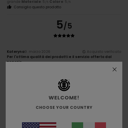
grande
Materiale
: 5
Colore
: 5
/5
/5
Consiglio questo prodotto
5
/5
Kateryna
9. marzo 2026
Acquisto verificato
Per l'ottima qualità dei prodotti e il servizio offerto dal
negozio
Mostra originale - Castellano
Comfort
: 5
Rapporto qualità-prezzo
: 5
Taglia
: Grande
/5
/5
Materiale
: 5
Colore
: 5
/5
/5
Consiglio questo prodotto
WELCOME!
5
/5
CHOOSE YOUR COUNTRY