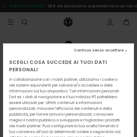
Salta
DOPPIA OFFERTA
25% de descuento suplementario en las
alle
informazioni
sul
prodotto
Continua senza accettare
SCEGLI COSA SUCCEDE AI TUOI DATI
PERSONALI
In collaborazione con i nostri partner, utilizziamo i cookie o
dei sistemi equivalenti per salvare e/o accedere a delle
informazioni sul tuo dispositivo. Tali informazioni personali
(ad es. i dati di navigazione e il tuo indirizzo IP) potrebbero
essere utilizzati per: offrirti contenuti e informazioni
personalizzati, misurare l’efficacia dei contenuti e della
pubblicità, per fornire annunci personalizzati, conoscere
meglio il nostro pubblico o sviluppare e migliorare i prodotti
dei nostri partner. Puoi configurare la tua scelta fornendo il
tuo consenso all’uso di determinati cookie o negandolo ad