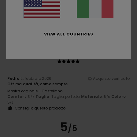
Enrique
2. marzo 2026
Acquisto verificato
Ottimo rapporto qualità-prezzo
Mostra originale - Castellano
Comfort
: 5
Rapporto qualità-prezzo
: 5
Taglia
: Troppo
/5
/5
grande
Materiale
: 5
Colore
: 5
/5
/5
Consiglio questo prodotto
VIEW ALL COUNTRIES
5
/5
Pedro
12. febbraio 2026
Acquisto verificato
Ottima qualità, come sempre
Mostra originale - Castellano
Comfort
: 5
Taglia
: Taglia perfetta
Materiale
: 5
Colore
:
/5
/5
5
/5
Consiglio questo prodotto
5
/5