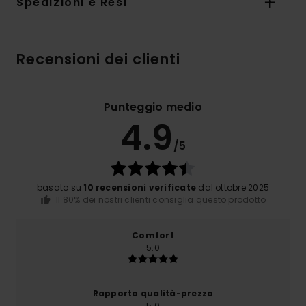
Spedizioni e Resi
Recensioni dei clienti
Punteggio medio
4.9
/5
basato su
10 recensioni verificate
dal ottobre 2025
Il 80% dei nostri clienti consiglia questo prodotto
Comfort
5.0
Rapporto qualità-prezzo
5.0