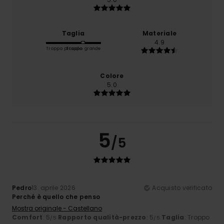
Taglia
Materiale
4.9
Troppo piccolo
Troppo grande
Colore
5.0
5
/5
Pedro
13. aprile 2026
Acquisto verificato
Perché è quello che penso
Mostra originale - Castellano
Comfort
: 5
Rapporto qualità-prezzo
: 5
Taglia
: Troppo
/5
/5