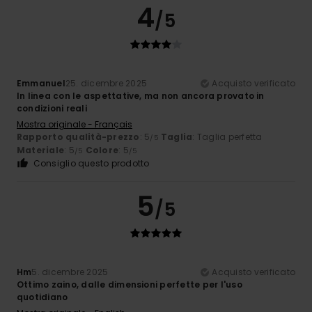
4
/5
Emmanuel
25. dicembre 2025
Acquisto verificato
In linea con le aspettative, ma non ancora provato in
condizioni reali
Mostra originale - Français
Rapporto qualità-prezzo
: 5
Taglia
: Taglia perfetta
/5
Materiale
: 5
Colore
: 5
/5
/5
Consiglio questo prodotto
5
/5
Hm
5. dicembre 2025
Acquisto verificato
Ottimo zaino, dalle dimensioni perfette per l'uso
quotidiano