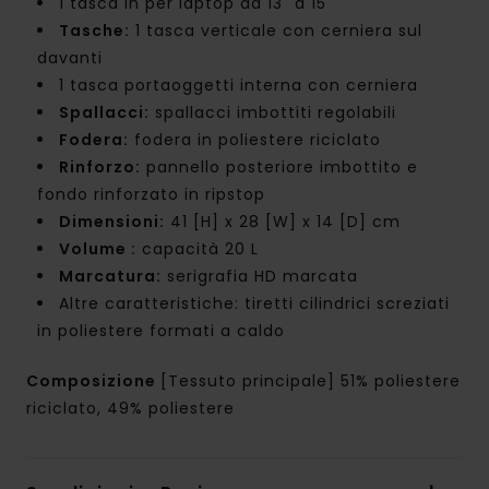
1 tasca in per laptop da 13" a 15"
Tasche:
1 tasca verticale con cerniera sul
davanti
1 tasca portaoggetti interna con cerniera
Spallacci:
spallacci imbottiti regolabili
Fodera:
fodera in poliestere riciclato
Rinforzo:
pannello posteriore imbottito e
fondo rinforzato in ripstop
Dimensioni:
41 [H] x 28 [W] x 14 [D] cm
Volume :
capacità 20 L
Marcatura:
serigrafia HD marcata
Altre caratteristiche: tiretti cilindrici screziati
in poliestere formati a caldo
Composizione
[Tessuto principale] 51% poliestere
riciclato, 49% poliestere