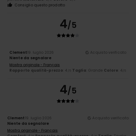
Consiglio questo prodotto
4
/5
Clement
19. luglio 2026
Acquisto verificato
Niente da segnalare
Mostra originale - Français
Rapporto qualità-prezzo
: 4
Taglia
: Grande
Colore
: 4
/5
/5
4
/5
Clement
19. luglio 2026
Acquisto verificato
Niente da segnalare
Mostra originale - Français
Comfort
: 4
Rapporto qualità-prezzo
: 4
Taglia
: Taglia