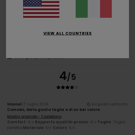
Diego
30. luglio 2026
Acquisto verificato
Maglietta semplice realizzata con un tessuto di buona
qualità, proprio come mi aspettavo, e il colore mi piace
tantissimo; considerando il prezzo a cui l'ho acquistata,
VIEW ALL COUNTRIES
sono molto soddisfatto dell'acquisto.
Mostra originale - Castellano
Comfort
: 5
Rapporto qualità-prezzo
: 4
Taglia
: Taglia
/5
/5
perfetta
Materiale
: 5
Colore
: 5
/5
/5
Consiglio questo prodotto
4
/5
Imanol
27. luglio 2026
Acquisto verificato
Comodo, della giusta taglia e di un bel colore
Mostra originale - Castellano
Comfort
: 4
Rapporto qualità-prezzo
: 4
Taglia
: Taglia
/5
/5
perfetta
Materiale
: 5
Colore
: 5
/5
/5