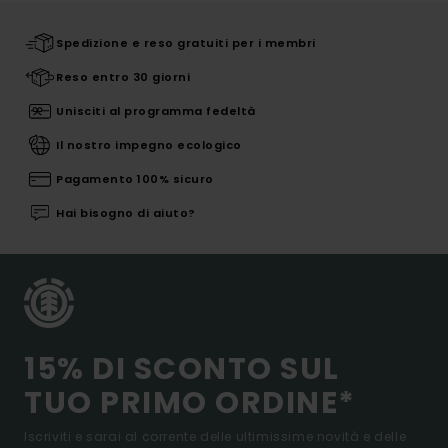
Spedizione e reso gratuiti per i membri
Reso entro 30 giorni
Unisciti al programma fedeltà
Il nostro impegno ecologico
Pagamento 100% sicuro
Hai bisogno di aiuto?
15% DI SCONTO SUL
TUO PRIMO ORDINE*
Iscriviti e sarai al corrente delle ultimissime novità e delle