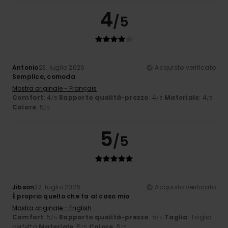
4
/5
Antonio
23. luglio 2026
Acquisto verificato
Semplice, comoda
Mostra originale - Français
Comfort
: 4
Rapporto qualità-prezzo
: 4
Materiale
: 4
/5
/5
/5
Colore
: 5
/5
5
/5
Jibson
22. luglio 2026
Acquisto verificato
È proprio quello che fa al caso mio
Mostra originale - English
Comfort
: 5
Rapporto qualità-prezzo
: 5
Taglia
: Taglia
/5
/5
perfetta
Materiale
: 5
Colore
: 5
/5
/5