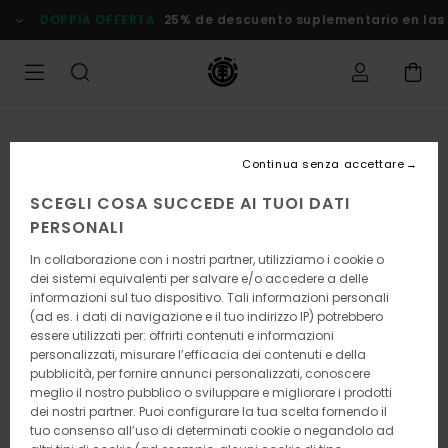
Salta
DOPPIA OFFERTA
25% de descuento suplementario en las
alle
informazioni
sul
prodotto
Continua senza accettare
SCEGLI COSA SUCCEDE AI TUOI DATI
PERSONALI
In collaborazione con i nostri partner, utilizziamo i cookie o
dei sistemi equivalenti per salvare e/o accedere a delle
informazioni sul tuo dispositivo. Tali informazioni personali
(ad es. i dati di navigazione e il tuo indirizzo IP) potrebbero
essere utilizzati per: offrirti contenuti e informazioni
personalizzati, misurare l’efficacia dei contenuti e della
pubblicità, per fornire annunci personalizzati, conoscere
meglio il nostro pubblico o sviluppare e migliorare i prodotti
dei nostri partner. Puoi configurare la tua scelta fornendo il
tuo consenso all’uso di determinati cookie o negandolo ad