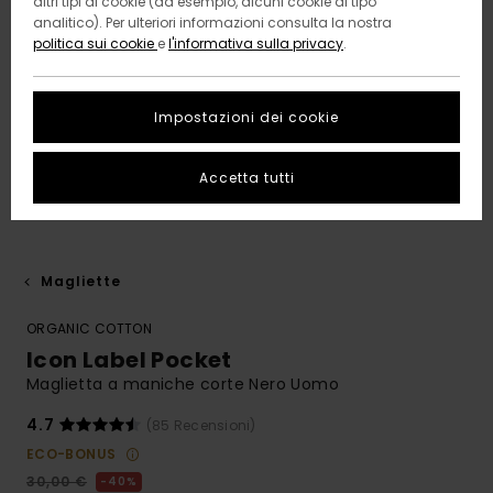
altri tipi di cookie (ad esempio, alcuni cookie di tipo
analitico). Per ulteriori informazioni consulta la nostra
politica sui cookie
e
l'informativa sulla privacy
.
Impostazioni dei cookie
Accetta tutti
Magliette
ORGANIC COTTON
Icon Label Pocket
Maglietta a maniche corte Nero Uomo
4.7
(85 Recensioni)
ECO-BONUS
30,00 €
40%