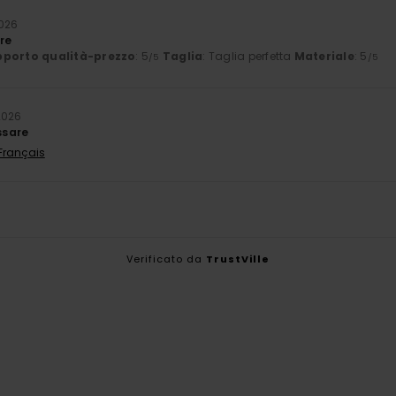
026
ore
porto qualità-prezzo
: 5
Taglia
: Taglia perfetta
Materiale
: 5
/5
/5
2026
ssare
 Français
Verificato da
TrustVille