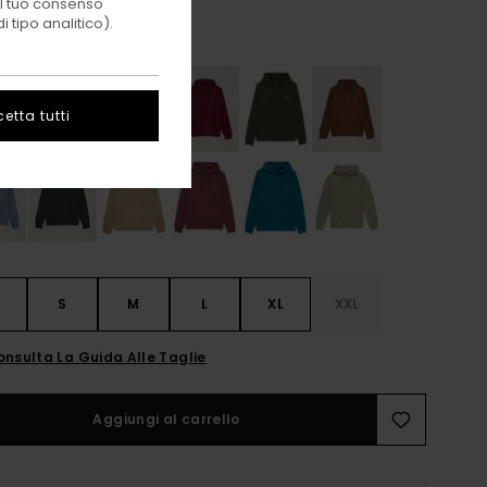
 il tuo consenso
 tipo analitico).
Mid Grey Heather
i
etta tutti
S
S
M
L
XL
XXL
onsulta La Guida Alle Taglie
Aggiungi al carrello