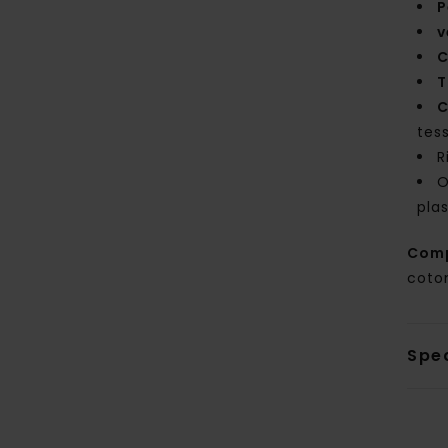
P
v
C
T
C
tes
R
O
pla
Com
coton
Sped