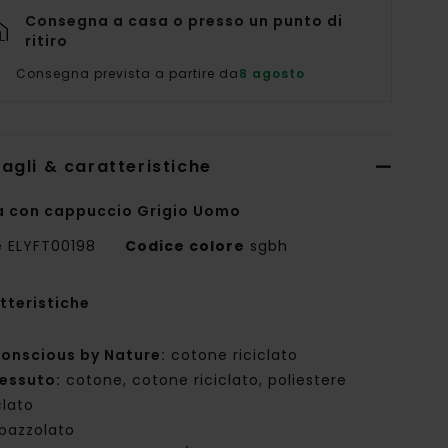
Consegna a casa o presso un punto di
ritiro
Consegna prevista a partire da
8 agosto
agli & caratteristiche
a con cappuccio Grigio Uomo
e
ELYFT00198
Codice colore
sgbh
tteristiche
onscious by Nature:
cotone riciclato
essuto:
cotone, cotone riciclato, poliestere
clato
pazzolato