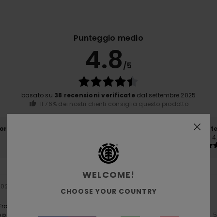
Punteggio medio
4.8
/5
basato su
38 recensioni verificate
dal settembre 2025
Il 76% dei nostri clienti consiglia questo prodotto
orto qualità-prezzo
Taglia
Mate
4.5
4
Troppo piccolo
Troppo grande
WELCOME!
 2026
CHOOSE YOUR COUNTRY
 Français
porto qualità-prezzo
: 5
Taglia
: Grande
Materiale
: 5
Colore
: 
/5
/5