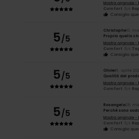
Mostra originale -
Comfort
: 5
Rap
/5
Consiglio que
Christophe
10. m
5
/5
Proprio quello ch
Mostra originale -
Comfort
: 5
Tag
/5
Consiglio que
5
Olivier
5. aprile 20
/5
Qualità del prod
Mostra originale -
Comfort
: 5
Rap
/5
Rosangela
28. ma
5
/5
Perché sono sodd
Mostra originale -
Comfort
: 5
Rap
/5
Consiglio que