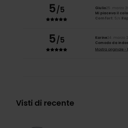
5
/5
Giulio
25. marzo 2
Mi piaceva il col
Comfort
: 5
Rap
/5
5
/5
Karine
24. marzo 
Comodo da indo
Mostra originale -
Visti di recente