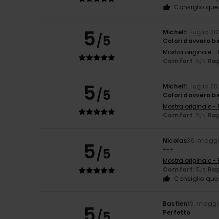
Consiglio que
5
Michel
5. luglio 2
/5
Colori davvero be
Mostra originale -
Comfort
: 5
Rap
/5
5
Michel
5. luglio 2
/5
Colori davvero be
Mostra originale -
Comfort
: 5
Rap
/5
Nicolas
30. maggi
5
/5
---
Mostra originale -
Comfort
: 5
Rap
/5
Consiglio que
Bastien
19. maggi
5
/5
Perfetto