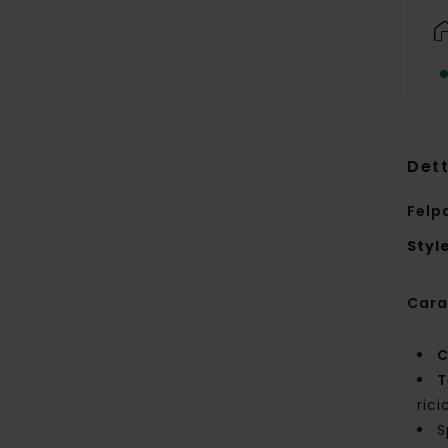
Dett
Felp
Styl
Cara
C
T
rici
S