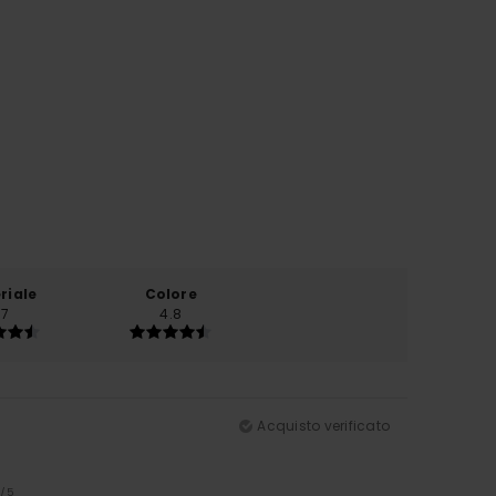
riale
Colore
.7
4.8
Acquisto verificato
5
/5