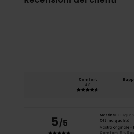
Comfort
Rapp
4.8
Martine
10. luglio
5
/5
Ottima qualità
Mostra originale -
Comfort
: 5
Rap
/5