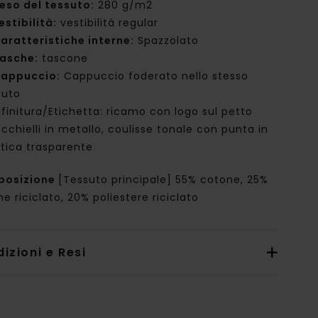
eso del tessuto:
280 g/m2
estibilità:
vestibilità regular
aratteristiche interne:
Spazzolato
asche:
tascone
appuccio:
Cappuccio foderato nello stesso
suto
ifinitura/Etichetta: ricamo con logo sul petto
cchielli in metallo, coulisse tonale con punta in
stica trasparente
posizione
[Tessuto principale] 55% cotone, 25%
e riciclato, 20% poliestere riciclato
izioni e Resi