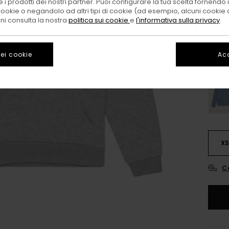
 i prodotti dei nostri partner. Puoi configurare la tua scelta fornendo
cookie o negandolo ad altri tipi di cookie (ad esempio, alcuni cookie di
Color
oni consulta la nostra
politica sui cookie
e
l'informativa sulla privacy
.
ei cookie
Acc
X
C