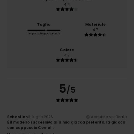
4.4
Taglia
Materiale
4.7
Troppo piccolo
Troppo grande
Colore
4.7
5
/5
Sebastian
6. luglio 2026
Acquisto verificato
È il modello successivo alla mia giacca preferita, la giacca
con cappuccio Cornell.