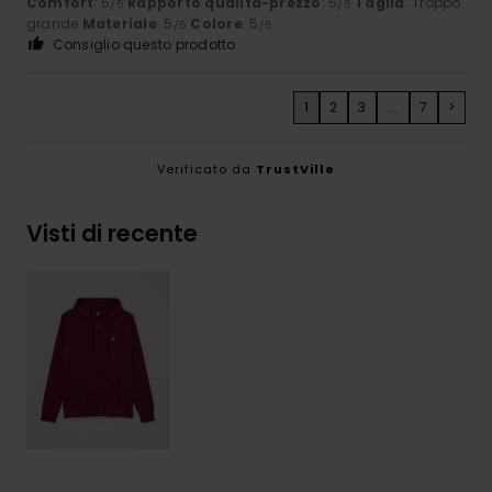
Comfort
: 5
Rapporto qualità-prezzo
: 5
Taglia
: Troppo
/5
/5
grande
Materiale
: 5
Colore
: 5
/5
/5
Consiglio questo prodotto
1
2
3
...
7
>
Verificato da
TrustVille
Visti di recente