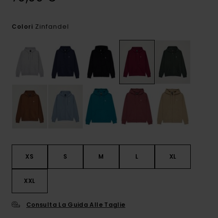
Zinfandel
Colori
XS
S
M
L
XL
XXL
Consulta La Guida Alle Taglie