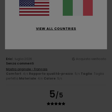
Stephane
2. luglio 2026
Acquisto verificato
Manca un elastico in fondo / che stringe
Mostra originale - Français
Comfort
: 4
Rapporto qualità-prezzo
: 4
Taglia
: Grande
/5
/5
Materiale
: 5
Colore
: 5
/5
/5
VIEW ALL COUNTRIES
4
/5
Eric
1. luglio 2026
Acquisto verificato
Senza commenti
Mostra originale - Français
Comfort
: 4
Rapporto qualità-prezzo
: 5
Taglia
: Taglia
/5
/5
perfetta
Materiale
: 4
Colore
: 5
/5
/5
5
/5