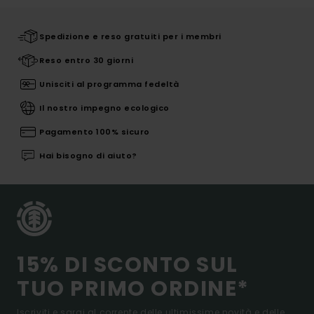
Spedizione e reso gratuiti per i membri
Reso entro 30 giorni
Unisciti al programma fedeltà
Il nostro impegno ecologico
Pagamento 100% sicuro
Hai bisogno di aiuto?
15% DI SCONTO SUL
TUO PRIMO ORDINE*
Iscriviti e sarai al corrente delle ultimissime novità e delle