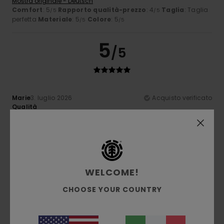
Mostra originale - Deutsch
Comfort
: 5
Rapporto qualità-prezzo
: 4
Taglia
: Taglia
/5
/5
perfetta
Materiale
: 5
Colore
: 5
/5
/5
5
/5
Marie
3. luglio 2026
Acquisto verificato
Qualità
Mostra originale - Français
Comfort
: 5
Rapporto qualità-prezzo
: 5
Taglia
: Taglia
/5
/5
perfetta
Materiale
: 5
Colore
: 5
/5
/5
Consiglio questo prodotto
3
WELCOME!
/5
CHOOSE YOUR COUNTRY