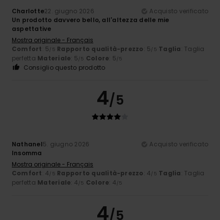
Charlotte
22. giugno 2026
Acquisto verificato
Un prodotto davvero bello, all'altezza delle mie
aspettative
Mostra originale - Français
Comfort
: 5
Rapporto qualità-prezzo
: 5
Taglia
: Taglia
/5
/5
perfetta
Materiale
: 5
Colore
: 5
/5
/5
Consiglio questo prodotto
4
/5
Nathanel
5. giugno 2026
Acquisto verificato
Insomma
Mostra originale - Français
Comfort
: 4
Rapporto qualità-prezzo
: 4
Taglia
: Taglia
/5
/5
perfetta
Materiale
: 4
Colore
: 4
/5
/5
4
/5