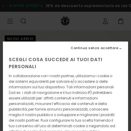
Salta
DOPPIA OFFERTA
25% de descuento suplementario en las
alle
informazioni
sul
prodotto
NUOVI ARRIVI
Continua senza accettare
SCEGLI COSA SUCCEDE AI TUOI DATI
PERSONALI
In collaborazione con i nostri partner, utilizziamo i cookie o
dei sistemi equivalenti per salvare e/o accedere a delle
informazioni sul tuo dispositivo. Tali informazioni personali
(ad es. i dati di navigazione e il tuo indirizzo IP) potrebbero
essere utilizzati per: offrirti contenuti e informazioni
personalizzati, misurare l’efficacia dei contenuti e della
pubblicità, per fornire annunci personalizzati, conoscere
meglio il nostro pubblico o sviluppare e migliorare i prodotti
dei nostri partner. Puoi configurare la tua scelta fornendo il
tuo consenso all’uso di determinati cookie o negandolo ad