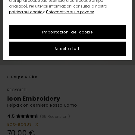
altri tipi di cookie (ad esempio, alcuni cookie di tipo
analitico). Per ulteriori informazioni consulta la nostra
politica sui cookie
e
l'informativa sulla privacy
.
Impostazioni dei cookie
Accetta tutti
Felpe & Pile
RECYCLED
Icon Embroidery
Felpa con cerniera Rosso Uomo
4.5
(65 Recensioni)
ECO-BONUS
70,00 €