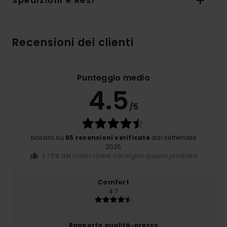
Spedizioni e Resi
Recensioni dei clienti
Punteggio medio
4.5
/5
basato su
65 recensioni verificate
dal settembre
2025
Il 75% dei nostri clienti consiglia questo prodotto
Comfort
4.7
Rapporto qualità-prezzo