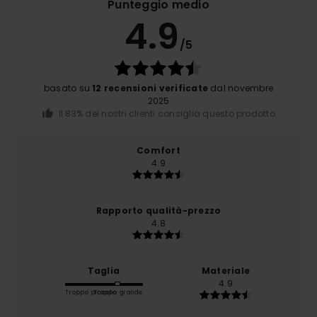
Punteggio medio
4.9
/5
basato su
12 recensioni verificate
dal novembre
2025
Il 83% dei nostri clienti consiglia questo prodotto
Comfort
4.9
Rapporto qualità-prezzo
4.8
Taglia
Materiale
4.9
Troppo piccolo
Troppo grande