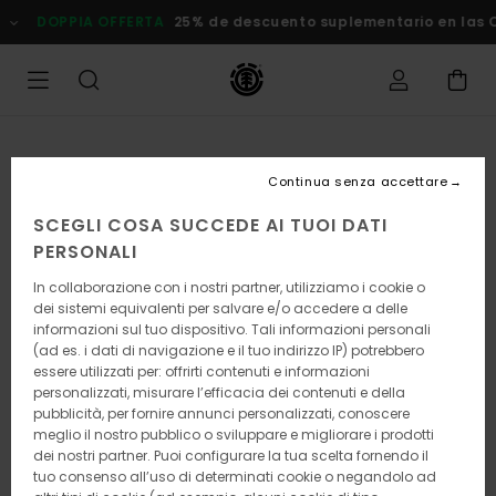
Salta
DOPPIA OFFERTA
25% de descuento suplementario en las
alle
informazioni
sul
prodotto
Continua senza accettare
SCEGLI COSA SUCCEDE AI TUOI DATI
PERSONALI
In collaborazione con i nostri partner, utilizziamo i cookie o
dei sistemi equivalenti per salvare e/o accedere a delle
informazioni sul tuo dispositivo. Tali informazioni personali
(ad es. i dati di navigazione e il tuo indirizzo IP) potrebbero
essere utilizzati per: offrirti contenuti e informazioni
personalizzati, misurare l’efficacia dei contenuti e della
pubblicità, per fornire annunci personalizzati, conoscere
meglio il nostro pubblico o sviluppare e migliorare i prodotti
dei nostri partner. Puoi configurare la tua scelta fornendo il
tuo consenso all’uso di determinati cookie o negandolo ad