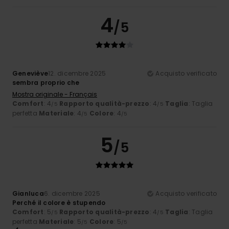
4
/5
Geneviève
12. dicembre 2025
Acquisto verificato
sembra proprio che
Mostra originale - Français
Comfort
: 4
Rapporto qualità-prezzo
: 4
Taglia
: Taglia
/5
/5
perfetta
Materiale
: 4
Colore
: 4
/5
/5
5
/5
Gianluca
6. dicembre 2025
Acquisto verificato
Perché il colore è stupendo
Comfort
: 5
Rapporto qualità-prezzo
: 4
Taglia
: Taglia
/5
/5
perfetta
Materiale
: 5
Colore
: 5
/5
/5