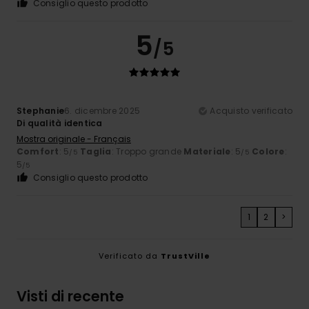
Consiglio questo prodotto
5
/5
Stephanie
6. dicembre 2025
Acquisto verificato
Di qualità identica
Mostra originale - Français
Comfort
: 5
Taglia
: Troppo grande
Materiale
: 5
Colore
:
/5
/5
5
/5
Consiglio questo prodotto
1
2
>
Verificato da
TrustVille
Visti di recente