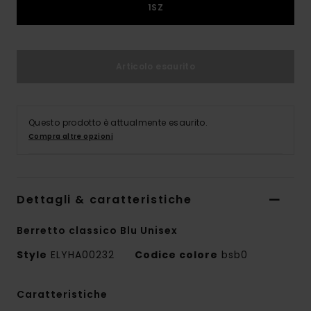
1SZ
Articolo esaurito
Questo prodotto è attualmente esaurito.
Compra altre opzioni
Dettagli & caratteristiche
Berretto classico Blu Unisex
Style
ELYHA00232
Codice colore
bsb0
Caratteristiche