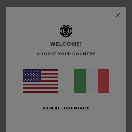
Vania c/o Zurich Bank
27. aprile 2026
Acquisto verificato
Ottimo prodotto
Rapporto qualità-prezzo
: 5
Taglia
: Troppo grande
/5
Materiale
: 5
/5
Consiglio questo prodotto
WELCOME!
5
/5
CHOOSE YOUR COUNTRY
Client anonyme vérifié
11. marzo 2026
Acquisto verificato
Prezzo e qualità
Mostra originale - Français
Comfort
: 5
Rapporto qualità-prezzo
: 5
Taglia
: Taglia
/5
/5
perfetta
Materiale
: 5
/5
VIEW ALL COUNTRIES
Consiglio questo prodotto
5
/5