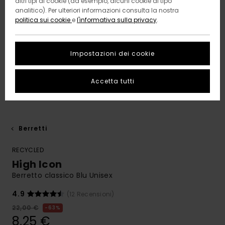
altri tipi di cookie (ad esempio, alcuni cookie di tipo
analitico). Per ulteriori informazioni consulta la nostra
politica sui cookie
e
l'informativa sulla privacy
.
Impostazioni dei cookie
Accetta tutti
Berretti
RECYCLED
High Icon
Berretto classico Blu Unisex
4.9
(12 Recensioni)
22,00 €
63%
8,25 €