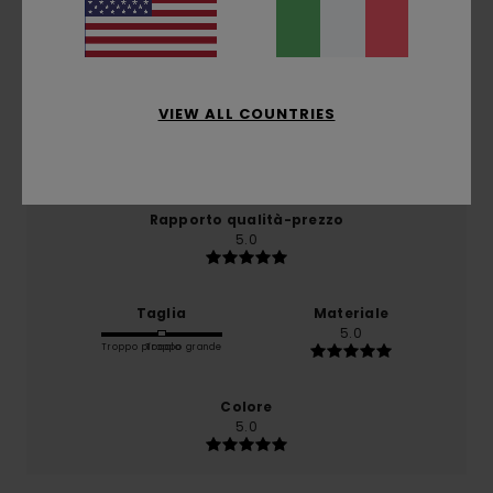
basato su
1 recensioni verificate
dal novembre 2025
Il 100% dei nostri clienti consiglia questo prodotto
VIEW ALL COUNTRIES
Comfort
5.0
Rapporto qualità-prezzo
5.0
Taglia
Materiale
5.0
Troppo piccolo
Troppo grande
Colore
5.0