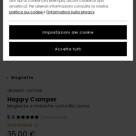
altri tipi di cookie (ad esempio, alcuni cookie di tipo
analitico). Per ulteriori informazioni consulta la nostra
politica sui cookie
e
l'informativa sulla privacy
.
Impostazioni dei cookie
Accetta tutti
Magliette
ORGANIC COTTON
Happy Camper
Maglietta a maniche corte Blu Uomo
5.0
(1 Recensioni)
ECO-BONUS
35,00 €