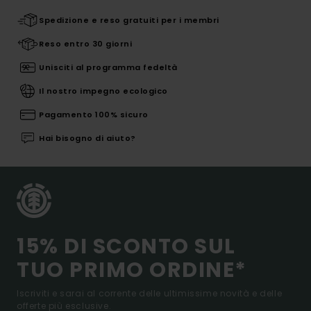
Spedizione e reso gratuiti per i membri
Reso entro 30 giorni
Unisciti al programma fedeltà
Il nostro impegno ecologico
Pagamento 100% sicuro
Hai bisogno di aiuto?
15% DI SCONTO SUL
TUO PRIMO ORDINE*
Iscriviti e sarai al corrente delle ultimissime novità e delle
offerte più esclusive.