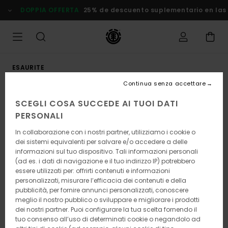
Salta
DOPPIA OFFERTA
25% de descuento suplementario en las
alle
informazioni
sul
prodotto
ESAURITE
Continua senza accettare
SCEGLI COSA SUCCEDE AI TUOI DATI
PERSONALI
In collaborazione con i nostri partner, utilizziamo i cookie o
dei sistemi equivalenti per salvare e/o accedere a delle
informazioni sul tuo dispositivo. Tali informazioni personali
(ad es. i dati di navigazione e il tuo indirizzo IP) potrebbero
essere utilizzati per: offrirti contenuti e informazioni
personalizzati, misurare l’efficacia dei contenuti e della
pubblicità, per fornire annunci personalizzati, conoscere
meglio il nostro pubblico o sviluppare e migliorare i prodotti
dei nostri partner. Puoi configurare la tua scelta fornendo il
tuo consenso all’uso di determinati cookie o negandolo ad