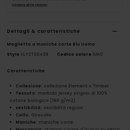
Compra altre opzioni
Dettagli & caratteristiche
Maglietta a maniche corte Blu Uomo
Style
ELYZT00438
Codice colore
bln0
Caratteristiche
Collezione:
collezione Element x Timber
Tessuto:
morbido jersey singolo di 100%
cotone biologico [180 g/m2]
vestibilità:
vestibilità regular
Collo:
Girocollo
Maniche:
maniche corte
Marcatura:
stampa a base d'acqua su petto