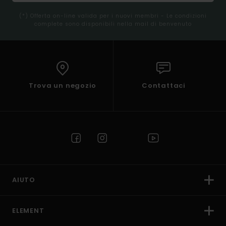
(*) Offerta on-line valida per i nuovi membri - Le condizioni
complete sono disponibili nella mail di benvenuto
Trova un negozio
Contattaci
AIUTO
ELEMENT