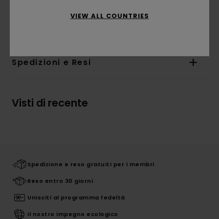
Vernice a base biologica
VIEW ALL COUNTRIES
Composizione
[Tessuto principale] 100% legno
Spedizioni e Resi
Visti di recente
Spedizione e reso gratuiti per i membri
Reso entro 30 giorni
Unisciti al programma fedeltà
Il nostro impegno ecologico