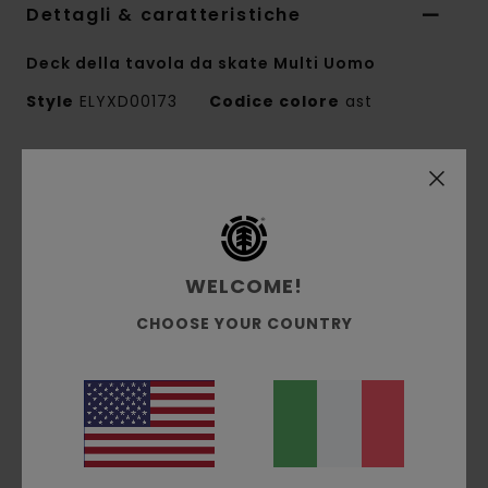
Dettagli & caratteristiche
Deck della tavola da skate Multi Uomo
Style
ELYXD00173
Codice colore
ast
Caratteristiche
Collezione:
collezione Mainline
Forma:
forma Pro
8,375" Opzione:
WELCOME!
Larghezza:
8.375" Lunghezza: 31,93" Interasse:
CHOOSE YOUR COUNTRY
14,25
Nose: 6,975
Tail: 6,455
Altre caratteristiche:
acero canadese
certificato FSC
Avvolgimento a base bio