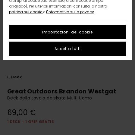
altri tipi di cookie (ad esempio, alcuni cookie di tipo
analitico). Per ulteriori informazioni consulta la nostra
politica sui cookie
e
l'informativa sulla privacy
.
Impostazioni dei cookie
Accetta tutti
Deck
Great Outdoors Brandon Westgat
Deck della tavola da skate Multi Uomo
69,00 €
1 DECK = 1 GRIP GRATIS