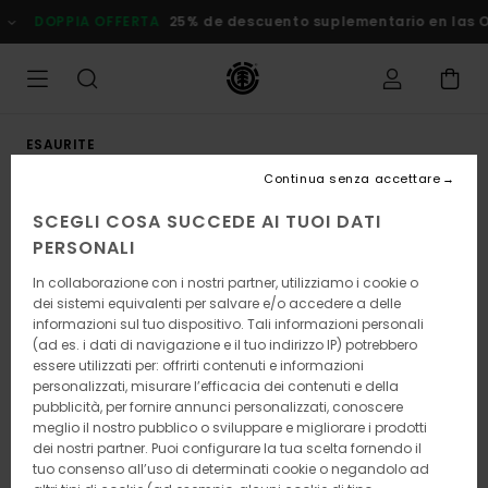
Salta
DOPPIA OFFERTA
25% de descuento suplementario en las Ofe
alle
informazioni
sul
prodotto
ESAURITE
Continua senza accettare
SCEGLI COSA SUCCEDE AI TUOI DATI
PERSONALI
In collaborazione con i nostri partner, utilizziamo i cookie o
dei sistemi equivalenti per salvare e/o accedere a delle
informazioni sul tuo dispositivo. Tali informazioni personali
(ad es. i dati di navigazione e il tuo indirizzo IP) potrebbero
essere utilizzati per: offrirti contenuti e informazioni
personalizzati, misurare l’efficacia dei contenuti e della
pubblicità, per fornire annunci personalizzati, conoscere
meglio il nostro pubblico o sviluppare e migliorare i prodotti
dei nostri partner. Puoi configurare la tua scelta fornendo il
tuo consenso all’uso di determinati cookie o negandolo ad