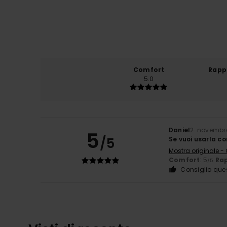
Comfort
Rapp
5.0
Daniel
2. novembr
5
/5
Se vuoi usarla co
Mostra originale -
Comfort
: 5
Rap
/5
Consiglio que