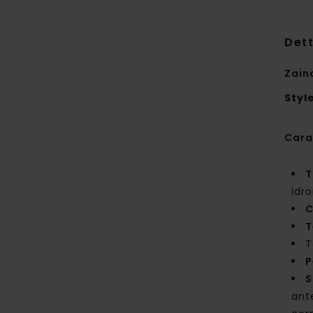
Dett
Zain
Styl
Cara
T
idro
C
T
T
P
S
ante