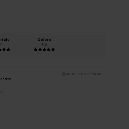
riale
Colore
.0
5.0
Acquisto verificato
ercato
5
/5