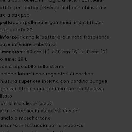
niera con fodera in maglia a rete, 1 custodia
ottita per laptop [13–15 pollici] con chiusura a
tro a strappo
pallacci:
spallacci ergonomici imbottiti con
orzo in rete 3D
inforzo:
Pannello posteriore in rete traspirante
 base inferiore imbottita
imensioni:
50 cm [H] x 30 cm [W] x 18 cm [D]
olume:
29 L
accio regolabile sullo sterno
aniche laterali con regolatori di cordino
hiusura superiore interna con cordino bungee
ngresso laterale con cerniera per un accesso
litato
usi di maiale rinforzati
astri in fettuccia doppi sul davanti
ancio a moschettone
assante in fettuccia per la piccozza