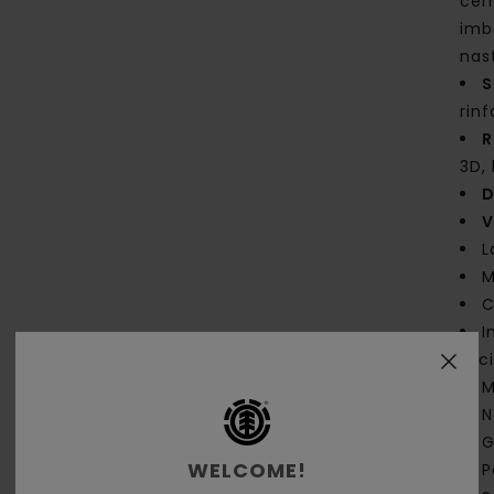
cer
imb
nas
S
rinf
R
3D,
D
V
L
M
C
I
faci
M
N
G
WELCOME!
P