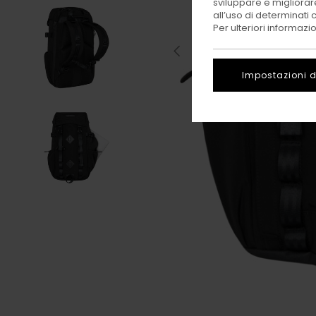
sviluppare e migliorare
all’uso di determinati 
Per ulteriori informazi
Impostazioni d