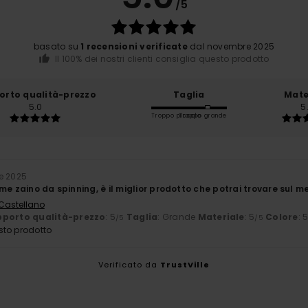
/5
basato su
1 recensioni verificate
dal novembre 2025
Il 100% dei nostri clienti consiglia questo prodotto
orto qualità-prezzo
Taglia
Mate
5.0
5
Troppo piccolo
Troppo grande
e 2025
me zaino da spinning, è il miglior prodotto che potrai trovare sul m
 Castellano
porto qualità-prezzo
: 5
Taglia
: Grande
Materiale
: 5
Colore
: 
/5
/5
sto prodotto
Verificato da
TrustVille