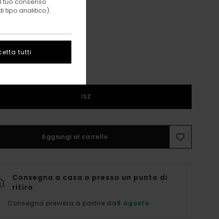
 il tuo consenso
 tipo analitico).
Flint Black
i
etta tutti
1SZ
Aggiungi al carrello
Consegna a casa o presso un punto di
ritiro
Consegna prevista a partire da
8 agosto