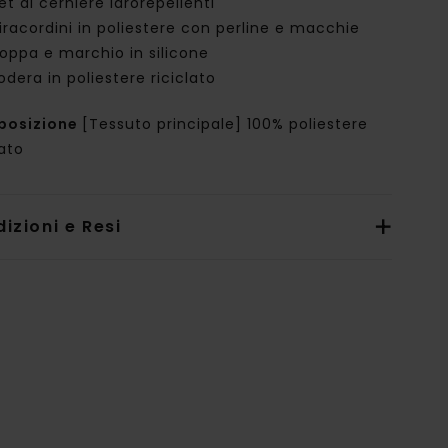
et di cerniere idrorepellenti
iracordini in poliestere con perline e macchie
oppa e marchio in silicone
odera in poliestere riciclato
posizione
[Tessuto principale] 100% poliestere
lato
izioni e Resi