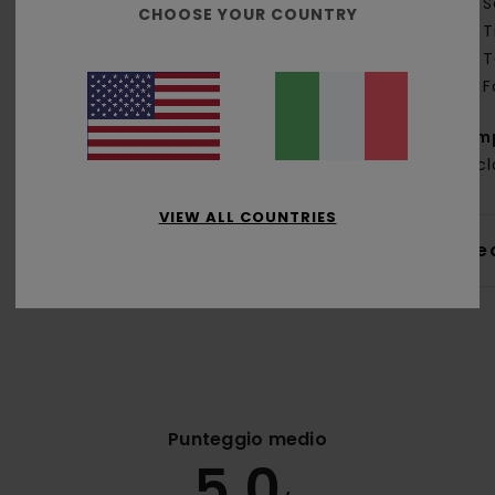
S
CHOOSE YOUR COUNTRY
T
T
F
Com
ricic
VIEW ALL COUNTRIES
Sped
Punteggio medio
5.0