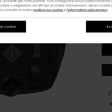
 i prodotti dei nostri partner. Puoi configurare la tua scelta fornendo
cookie o negandolo ad altri tipi di cookie (ad esempio, alcuni cookie di
Color
oni consulta la nostra
politica sui cookie
e
l'informativa sulla privacy
.
ei cookie
Acc