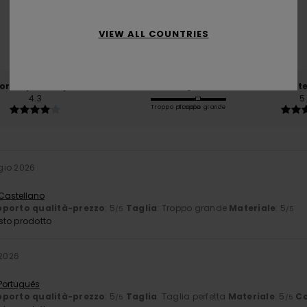
VIEW ALL COUNTRIES
basato su
4 recensioni verificate
dal dicembre 2025
Il 75% dei nostri clienti consiglia questo prodotto
orto qualità-prezzo
Taglia
Mate
4.3
5
Troppo piccolo
Troppo grande
gio 2026
 Castellano
porto qualità-prezzo
: 5
Taglia
: Troppo grande
Materiale
: 5
/5
/5
sto prodotto
 2026
 Português
porto qualità-prezzo
: 5
Taglia
: Taglia perfetta
Materiale
: 5
Co
/5
/5