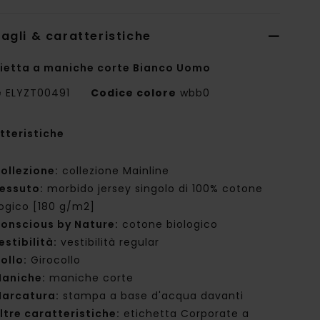
agli & caratteristiche
ietta a maniche corte Bianco Uomo
e
ELYZT00491
Codice colore
wbb0
tteristiche
ollezione:
collezione Mainline
essuto:
morbido jersey singolo di 100% cotone
logico [180 g/m2]
onscious by Nature:
cotone biologico
estibilità:
vestibilità regular
ollo:
Girocollo
aniche:
maniche corte
arcatura:
stampa a base d'acqua davanti
ltre caratteristiche:
etichetta Corporate a