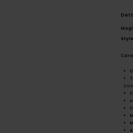
Dett
Magl
Styl
Cara
C
T
bio
C
v
C
M
M
A