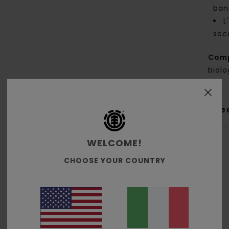
band
L
sec
Com
biolo
Sped
WELCOME!
CHOOSE YOUR COUNTRY
Punteggio medio
5.0
/5