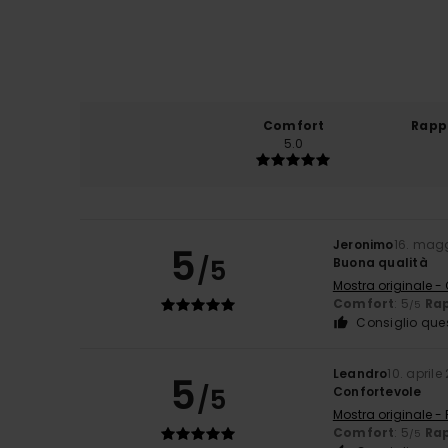
Comfort
Rapp
5.0
Jeronimo
16. mag
5
/5
Buona qualità
Mostra originale -
Comfort
: 5
Rap
/5
Consiglio que
Leandro
10. aprile
5
/5
Confortevole
Mostra originale -
Comfort
: 5
Rap
/5