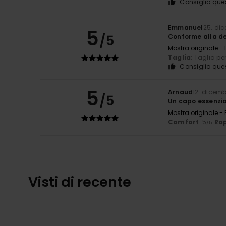
Consiglio que
Emmanuel
25. di
5
/5
Conforme alla de
Mostra originale -
Taglia
: Taglia pe
Consiglio que
5
Arnaud
12. dicem
/5
Un capo essenzi
Mostra originale -
Comfort
: 5
Rap
/5
Visti di recente