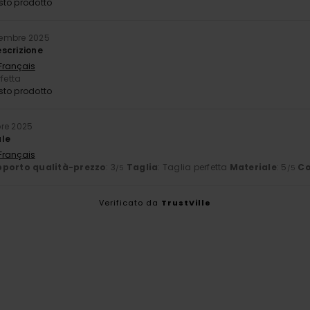
sto prodotto
cembre 2025
scrizione
 Français
rfetta
sto prodotto
bre 2025
ale
 Français
porto qualità-prezzo
: 3
Taglia
: Taglia perfetta
Materiale
: 5
Co
/5
/5
Verificato da
TrustVille