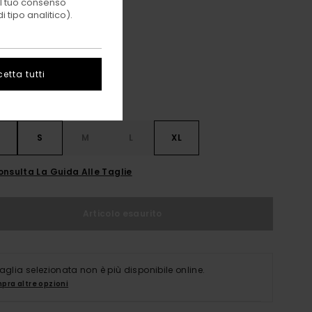
 il tuo consenso
 tipo analitico).
Optic White
i
etta tutti
S
S
M
L
XL
onsulta La Guida Alle Taglie
Articolo esaurito
taglia selezionata non è più disponibile online.
pra altre opzioni