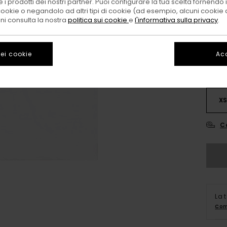
 i prodotti dei nostri partner. Puoi configurare la tua scelta fornendo
cookie o negandolo ad altri tipi di cookie (ad esempio, alcuni cookie di
Color
oni consulta la nostra
politica sui cookie
e
l'informativa sulla privacy
.
ei cookie
Acc
X
C
La 
Com