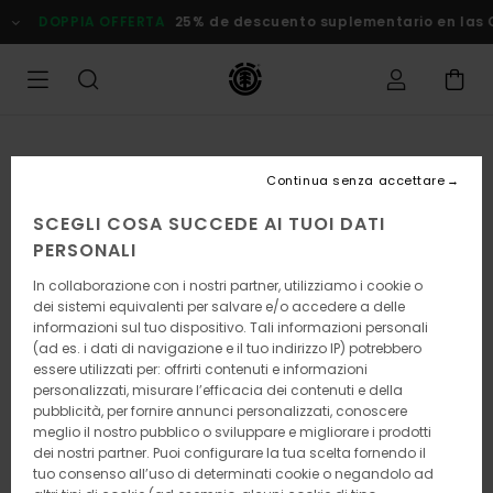
Salta
DOPPIA OFFERTA
25% de descuento suplementario en las Ofer
alle
informazioni
sul
prodotto
Continua senza accettare
SCEGLI COSA SUCCEDE AI TUOI DATI
PERSONALI
In collaborazione con i nostri partner, utilizziamo i cookie o
dei sistemi equivalenti per salvare e/o accedere a delle
informazioni sul tuo dispositivo. Tali informazioni personali
(ad es. i dati di navigazione e il tuo indirizzo IP) potrebbero
essere utilizzati per: offrirti contenuti e informazioni
personalizzati, misurare l’efficacia dei contenuti e della
pubblicità, per fornire annunci personalizzati, conoscere
meglio il nostro pubblico o sviluppare e migliorare i prodotti
dei nostri partner. Puoi configurare la tua scelta fornendo il
tuo consenso all’uso di determinati cookie o negandolo ad