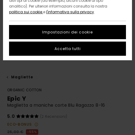
altri tipi di cookie (ad esempio, alcuni cookie di tipo
analitico). Per ulteriori informazioni consulta la nostra
politica sui cookie
e
l'informativa sulla privacy
.
Impostazioni dei cookie
Accetta tutti
Magliette
ORGANIC COTTON
Epic Y
Maglietta a maniche corte Blu Ragazzo 8-16
5.0
(2 Recensioni)
ECO-BONUS
25,00 €
55%