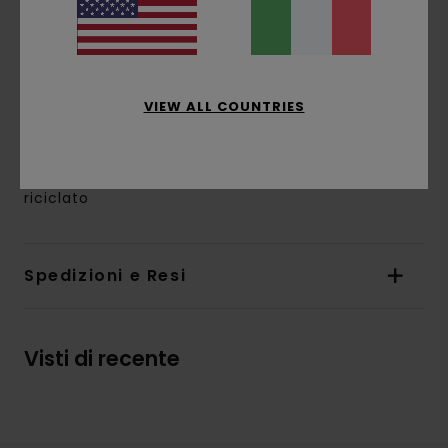
esclusa la fibbia)
Marcatura:
fibbia goffrata con scritta in
smalto
Altre caratteristiche:
estremità con clip in
metallo
VIEW ALL COUNTRIES
Finitura cromata
Composizione
[Tessuto principale] 100% cotone
riciclato
Spedizioni e Resi
Visti di recente