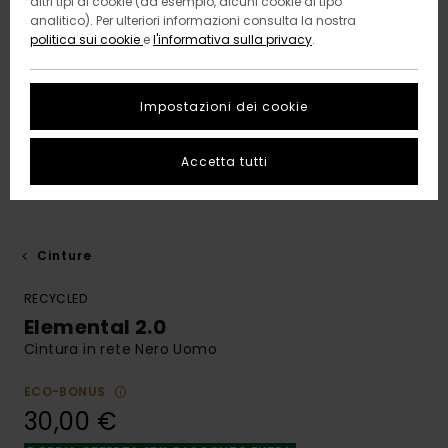
altri tipi di cookie (ad esempio, alcuni cookie di tipo
analitico). Per ulteriori informazioni consulta la nostra
politica sui cookie
e
l'informativa sulla privacy
.
Impostazioni dei cookie
Accetta tutti
Cinture
RECYCLED
Elemental 2.0
Cintura in rete Nero Uomo
ECO-BONUS
30,00 €