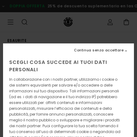
Salta
DOPPIA OFFERTA
25% de descuento suplementario en las Ofe
alle
informazioni
sul
prodotto
ESAURITE
Continua senza accettare
SCEGLI COSA SUCCEDE AI TUOI DATI
PERSONALI
In collaborazione con i nostri partner, utilizziamo i cookie o
dei sistemi equivalenti per salvare e/o accedere a delle
informazioni sul tuo dispositivo. Tali informazioni personali
(ad es. i dati di navigazione e il tuo indirizzo IP) potrebbero
essere utilizzati per: offrirti contenuti e informazioni
personalizzati, misurare l’efficacia dei contenuti e della
pubblicità, per fornire annunci personalizzati, conoscere
meglio il nostro pubblico o sviluppare e migliorare i prodotti
dei nostri partner. Puoi configurare la tua scelta fornendo il
tuo consenso all’uso di determinati cookie o negandolo ad