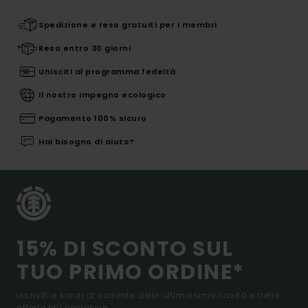
Spedizione e reso gratuiti per i membri
Reso entro 30 giorni
Unisciti al programma fedeltà
Il nostro impegno ecologico
Pagamento 100% sicuro
Hai bisogno di aiuto?
15% DI SCONTO SUL
TUO PRIMO ORDINE*
Iscriviti e sarai al corrente delle ultimissime novità e delle
offerte più esclusive.