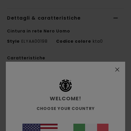
Dettagli & caratteristiche
Cintura in rete Nero Uomo
Style
ELYAA00198
Codice colore
kta0
Caratteristiche
Collezione:
collezione Mainline
Tessuto:
tessuto semplice in 100% cotone
riciclato
Conscious by Nature:
cotone riciclato
WELCOME!
Chiusura:
chiusura con fibbia metallica con
CHOOSE YOUR COUNTRY
apribottiglie
Larghezza:
38 mm
Dimensioni:
taglia unica (lunghezza 110 cm