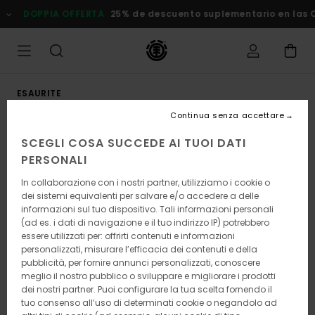
Salta
DOPPIA OFFERTA
25% de descuento suplementario en las Ofe
alle
informazioni
sul
prodotto
ESAURITE
Continua senza accettare
SCEGLI COSA SUCCEDE AI TUOI DATI
PERSONALI
In collaborazione con i nostri partner, utilizziamo i cookie o
dei sistemi equivalenti per salvare e/o accedere a delle
informazioni sul tuo dispositivo. Tali informazioni personali
(ad es. i dati di navigazione e il tuo indirizzo IP) potrebbero
essere utilizzati per: offrirti contenuti e informazioni
personalizzati, misurare l’efficacia dei contenuti e della
pubblicità, per fornire annunci personalizzati, conoscere
meglio il nostro pubblico o sviluppare e migliorare i prodotti
dei nostri partner. Puoi configurare la tua scelta fornendo il
tuo consenso all’uso di determinati cookie o negandolo ad