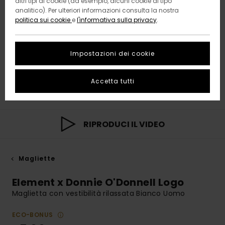
altri tipi di cookie (ad esempio, alcuni cookie di tipo
analitico). Per ulteriori informazioni consulta la nostra
politica sui cookie
e
l'informativa sulla privacy
.
Impostazioni dei cookie
Accetta tutti
RIPRODUCI IL VIDEO
Magliette
Element x Donnie O'Donnell Logo
Maglietta con vestibilità rilassata Bianco Uomo
ECO-BONUS