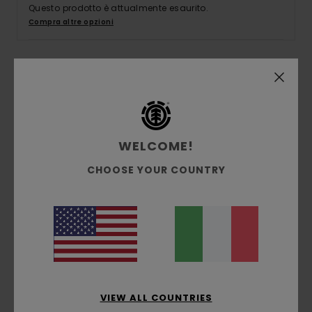
Questo prodotto è attualmente esaurito.
Compra altre opzioni
Descrizione
Il nome selezionato per la nostra collaborazione
di questa stagione è Donnie O’Donnell, un artista
WELCOME!
di Manchester, Inghilterra. Le sue interpretazioni
in stile digitale di pianete e animali aggiunge un
CHOOSE YOUR COUNTRY
livello di energia e divertimento a tutta la
collezione.Realizzata al 100% in cotone biologico,
questa maglietta con taglio rilassato offre la
grafica di Donnie sul petto.
Dettagli & caratteristiche
VIEW ALL COUNTRIES