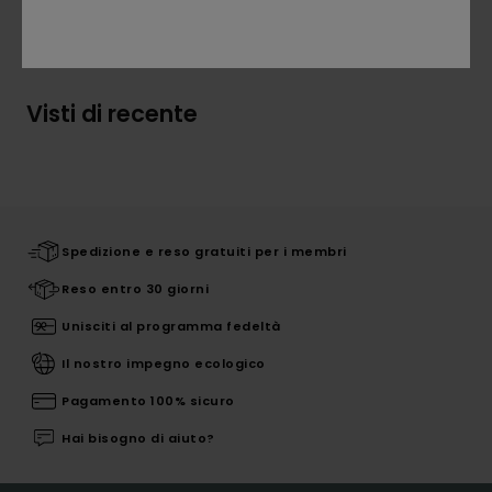
Spedizioni e Resi
Visti di recente
Spedizione e reso gratuiti per i membri
Reso entro 30 giorni
Unisciti al programma fedeltà
Il nostro impegno ecologico
Pagamento 100% sicuro
Hai bisogno di aiuto?